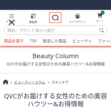
Skip
Skip
Navigation
Navigation
Links
Links2
0
カート
メニュー
番組表
マイアカウント
商
品・
候
ブ
商品を探す
TSV
放送した商品
ビューティ
ファッ
補
ラ
が
ン
Beauty Column
利
ド
用
QVCがお届けする女性のための美容ハウツー&お得情報
名
可
か
能
ら
な
探
ビューティーコラム
スキンケア
場
す
合、
QVCがお届けする女性のための美容
上
ハウツー&お得情報
下
の