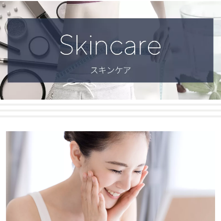
矢
印
キ
ー
ま
た
は
タ
ッ
チ
デ
バ
イ
ス
で
左
右
に