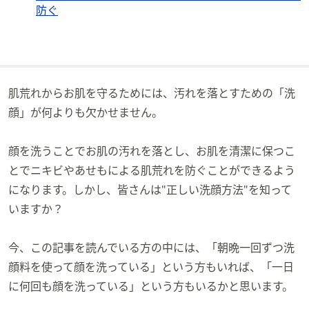
防ぐ
矢
印
キ
ー
ま
肌荒れからお肌を守るためには、汚れを落とすための「洗
た
は
顔」が何よりも欠かせません。
タ
ッ
顔を洗うことでお肌の汚れを落とし、お肌を清潔に保つこ
チ
とでニキビやあせもによる肌荒れを防ぐことができるよう
デ
になります。しかし、皆さんは"正しい洗顔方法"を知って
バ
いますか？
イ
ス
で
今、この記事を読んでいる方の中には、「朝晩一回ずつ洗
左
顔料を使って顔を洗っている」という方もいれば、「一日
右
に何回も顔を洗っている」という方もいるかと思います。
に