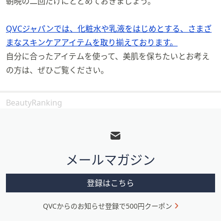
朝晩の二回だけにとどめておきましょう。
QVCジャパンでは、化粧水や乳液をはじめとする、さまざ
まなスキンケアアイテムを取り揃えております。
自分に合ったアイテムを使って、美肌を保ちたいとお考え
の方は、ぜひご覧ください。
BeautyRanking
フ
ッ
タ
メールマガジン
ー
メ
登録はこちら
ニ
QVCからのお知らせ登録で500円クーポン
ュ