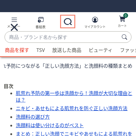
Skip
Skip
Navigation
Navigation
Links
Links2
0
カート
メニュー
番組表
マイアカウント
商
品・
候
ブ
商品を探す
TSV
放送した商品
ビューティ
ファッ
補
ラ
が
ン
荒れ予防につながる「正しい洗顔方法」と洗顔料の種類まとめ
利
ド
用
名
可
か
目次
能
ら
肌荒れ予防の第一歩は洗顔から！洗顔が大切な理由と
な
は？
探
場
す
ニキビ・あせもによる肌荒れを防ぐ正しい洗顔方法
合、
洗顔料の選び方
上
洗顔料は使い分けるのがベスト
下
の
まとめ：正しい洗顔でニキビやあせもによる肌荒れを