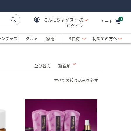
0
こんにちは
ゲスト 様
カート
ログイン
Cart is Empty
C
チングッズ
グルメ
家電
お買得
初めての方へ
並び替え:
新着順
すべての絞り込みを外す