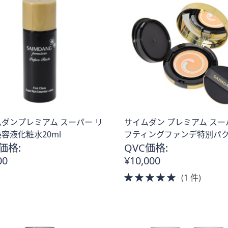
ダンプレミアム スーパー リ
サイムダン プレミアム スー
容液化粧水20ml
フティングファンデ特別パ
価格:
QVC価格:
00
¥10,000
5.0
(1 件)
of
5
Stars