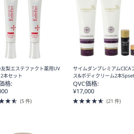
の友梨エステファクト薬用UV
サイムダンプレミアムCICA
2本セット
ス&ボディクリーム2本Spse
価格:
QVC価格:
000
¥17,000
4.5
4.5
(5 件)
(21 件)
of
of
5
5
Stars
Stars