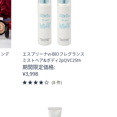
ァンデ
エスプリーナvi-BIOフレグランス
ミストヘア&ボディ2pQVC25th
期間限定価格:
¥3,998
4.0
(8 件)
of
5
Stars