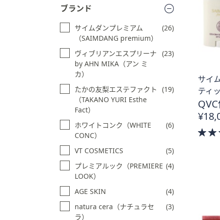
キ
ブランド
る
ー
ま
サイムダンプレミアム
(26)
（SAIMDANG premium）
た
は
ヴィブリアンエスプリーナ
(23)
タ
by AHN MIKA（アン ミ
カ）
ッ
サイム
チ
たかの友梨エステファクト
(19)
ティッ
デ
（TAKANO YURI Esthe
QVC
Fact）
バ
¥18,
イ
ホワイトコンク（WHITE
(6)
ス
CONC）
で
VT COSMETICS
(5)
左
プレミアルック（PREMIERE
(4)
右
LOOK）
に
AGE SKIN
(4)
ス
ワ
natura cera（ナチュラセ
(3)
イ
ラ）