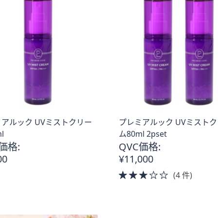
アルック UVミストクリー
プレミアルック UVミスト
l
ム80ml 2pset
価格:
QVC価格:
00
¥11,000
3.0
(4 件)
of
5
Stars