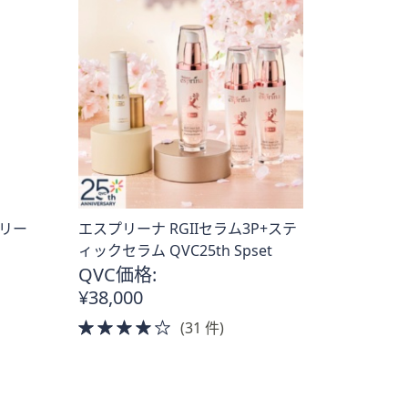
クリー
エスプリーナ RGIIセラム3P+ステ
ィックセラム QVC25th Spset
QVC価格:
¥38,000
4.0
(31 件)
of
5
Stars