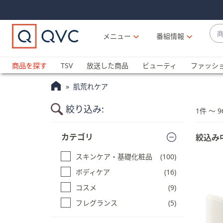
Skip
Skip
Navigation
Navigation
Links
Links2
商
メニュー
番組情報
品
候
ブ
補
ラ
商品を探す
TSV
放送した商品
ビューティ
ファッシ
が
ン
利
肌荒れケア
ド
用
名
可
絞り込み:
1件 〜 9
か
能
ら
商
な
カテゴリ
絞込み
探
品
場
一
す
合
スキンケア・基礎化粧品
(100)
覧
上
に
ボディケア
(16)
下
ス
コスメ
(9)
キ
の
ッ
フレグランス
(5)
矢
プ
印
す