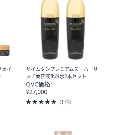
フェイ
サイムダンプレミアムスーパーリ
t
ッチ美容液化粧水2本セット
QVC価格:
¥27,000
5.0
(1 件)
of
5
Stars