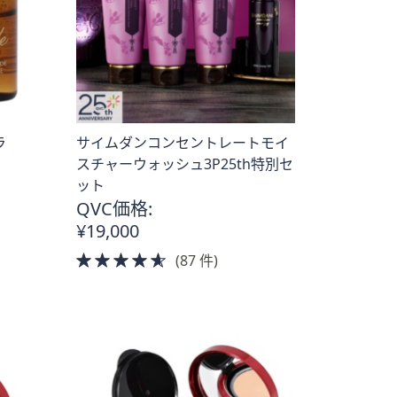
ラ
サイムダンコンセントレートモイ
スチャーウォッシュ3P25th特別セ
ット
QVC価格:
¥19,000
4.5
(87 件)
of
5
Stars