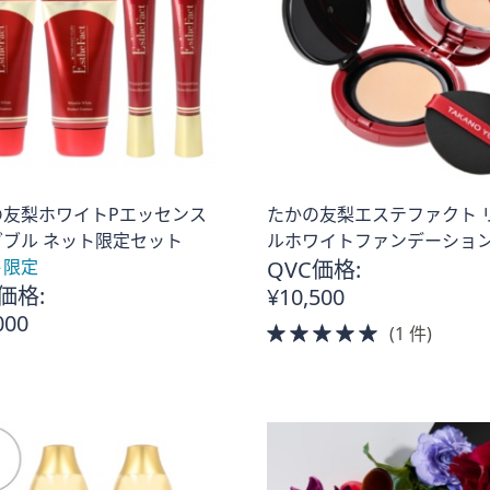
の友梨ホワイトPエッセンス
たかの友梨エステファクト 
。
ブル ネット限定セット
ルホワイトファンデーショ
ト限定
QVC価格:
価格:
¥10,500
000
5.0
(1 件)
of
5
Stars