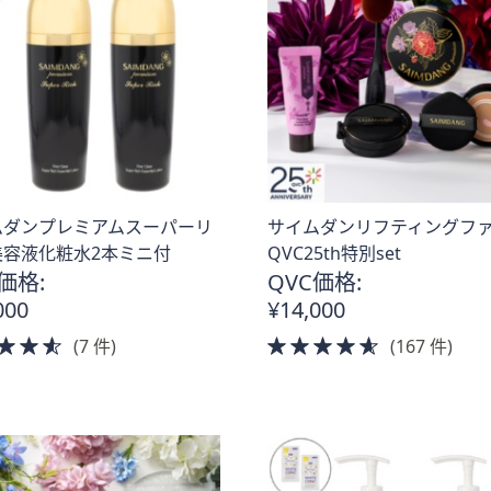
ムダンプレミアムスーパーリ
サイムダンリフティングフ
美容液化粧水2本ミニ付
QVC25th特別set
価格:
QVC価格:
000
¥14,000
4.5
4.5
(7 件)
(167 件)
of
of
5
5
Stars
Stars