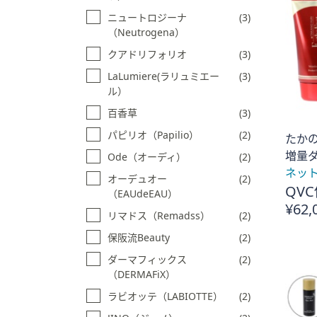
プ
ニュートロジーナ
(3)
し
（Neutrogena）
て
クアドリフォリオ
(3)
閲
LaLumiere(ラリュミエー
(3)
覧
ル）
で
百香草
(3)
き
ま
パピリオ（Papilio）
(2)
たか
す
増量ダ
Ode（オーディ）
(2)
ネッ
オーデュオー
(2)
QVC
（EAUdeEAU）
¥62,
リマドス（Remadss）
(2)
保阪流Beauty
(2)
ダーマフィックス
(2)
（DERMAFiX）
ラビオッテ（LABIOTTE）
(2)