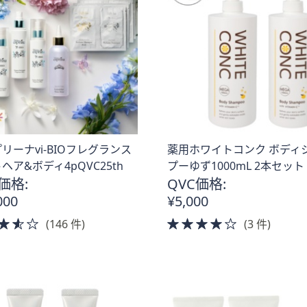
リーナvi-BIOフレグランス
薬用ホワイトコンク ボディ
ヘア&ボディ4pQVC25th
プーゆず1000mL 2本セット
価格:
QVC価格:
000
¥5,000
3.5
4.0
(146 件)
(3 件)
of
of
5
5
Stars
Stars