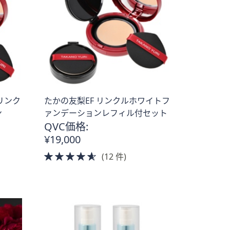
リンク
たかの友梨EF リンクルホワイトフ
ン
ァンデーションレフィル付セット
QVC価格:
¥19,000
4.5
(12 件)
of
5
Stars