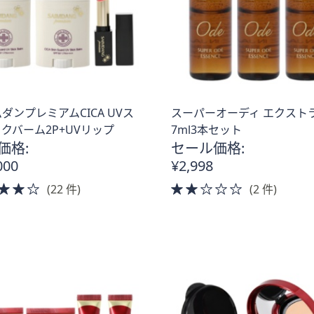
ダンプレミアムCICA UVス
スーパーオーディ エクスト
クバーム2P+UVリップ
7ml3本セット
価格:
セール価格:
000
¥2,998
4.0
2.0
(22 件)
(2 件)
of
of
5
5
Stars
Stars