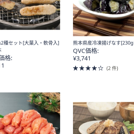
2種セット[大葉入・軟骨入]
熊本県産冷凍揚げなす[230g×
本
QVC価格:
価格:
¥3,741
11
4.0
(2 件)
of
5
Stars