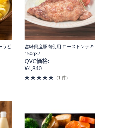
ーうど
宮崎県産豚肉使用 ローストンテキ
150g×7
QVC価格:
¥4,840
5.0
(1 件)
of
5
Stars