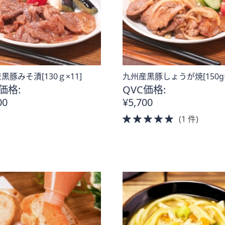
黒豚みそ漬[130ｇ×11]
九州産黒豚しょうが焼[150g×
価格:
QVC価格:
00
¥5,700
5.0
(1 件)
of
5
Stars