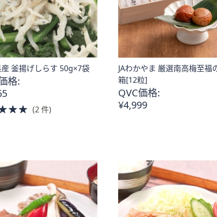
産 釜揚げしらす 50g×7袋
JAわかやま 厳選南高梅至福
価格:
箱[12粒]
QVC価格:
65
¥4,999
5.0
(2 件)
of
5
Stars