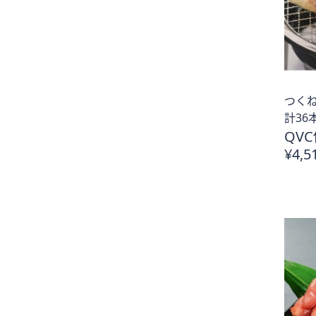
つくね
計36
QVC
¥4,5