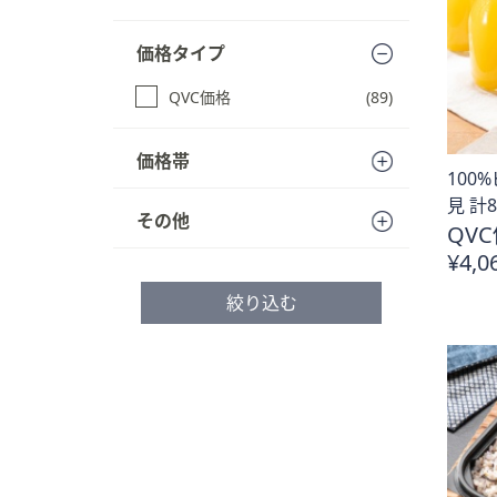
キ
る
ー
価格タイプ
ま
た
QVC価格
(89)
は
タ
価格帯
ッ
100
チ
見 計
その他
デ
QVC
バ
¥4,0
イ
絞り込む
ス
で
左
右
に
ス
ワ
イ