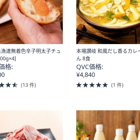
県漁連無着色辛子明太子チュ
本場讃岐 和風だし香るカレ
00g×4]
ん 8食
価格:
QVC価格:
00
¥4,840
4.5
5.0
(13 件)
(1 件)
of
of
5
5
Stars
Stars