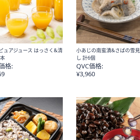
%ピュアジュース はっさく&清
小あじの南蛮漬&さばの雪
8本
し 計6個
価格:
QVC価格:
69
¥3,960