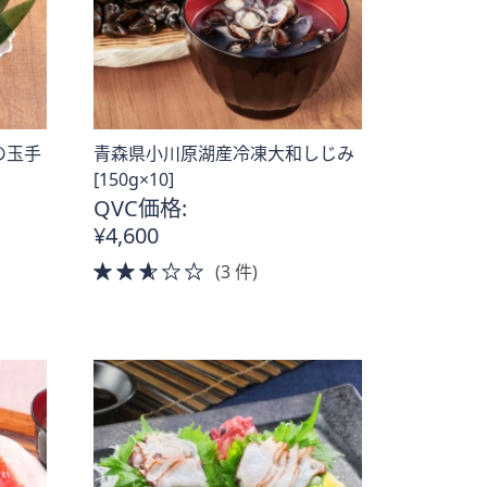
の玉手
青森県小川原湖産冷凍大和しじみ
[150g×10]
QVC価格:
¥4,600
2.5
(3 件)
of
5
Stars