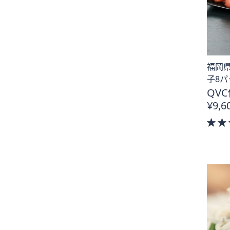
福岡
子8パ
QVC
¥9,6