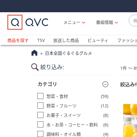
Skip
Skip
Navigation
Navigation
Links
Links2
商
メニュー
番組情報
品
候
ブ
補
ラ
商品を探す
TSV
放送した商品
ビューティ
ファッシ
が
ン
利
日本全国ぐるぐるグルメ
ド
用
名
可
絞り込み:
1件 〜 8
か
能
ら
商
な
カテゴリ
絞込み
探
品
場
一
す
合
惣菜・食材
(59)
覧
上
に
野菜・フルーツ
(12)
下
ス
お菓子・スイーツ
(8)
キ
の
ッ
水・お茶・コーヒー・飲料
(6)
矢
プ
印
調味料・オイル類
(4)
す