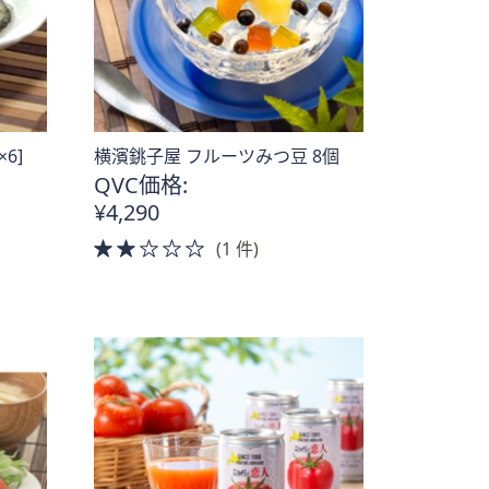
6]
横濱銚子屋 フルーツみつ豆 8個
QVC価格:
¥4,290
2.0
(1 件)
of
5
Stars