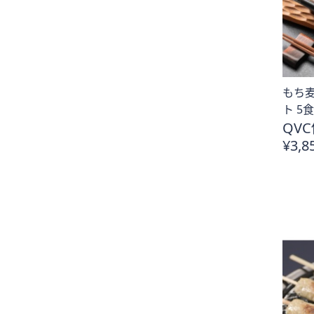
プ
し
て
閲
覧
もち
で
ト 5食
き
QVC
ま
¥3,8
す