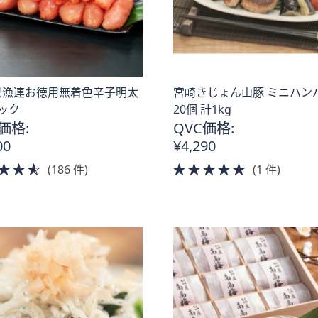
県漁連お徳用無着色辛子明太
宮崎きじょん山豚 ミニハン
ック
20個 計1kg
価格:
QVC価格:
00
¥4,290
4.5
5.0
(186 件)
(1 件)
of
of
5
5
Stars
Stars