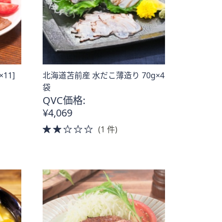
11]
北海道苫前産 水だこ薄造り 70g×4
袋
QVC価格:
¥4,069
2.0
(1 件)
of
5
Stars