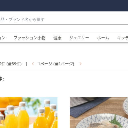
・
ョン
ファッション小物
健康
ジュエリー
ホーム
キッ
9件 (全89件)
|
1ページ (全1ページ)
中:
、