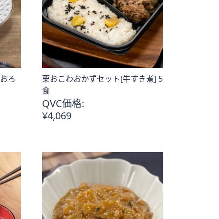
見おろ
栗おこわおかずセット[牛すき煮] 5
食
QVC価格:
¥4,069