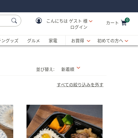
0
こんにちは
ゲスト 様
カート
ログイン
Cart is Empty
C
チングッズ
グルメ
家電
お買得
初めての方へ
並び替え:
新着順
すべての絞り込みを外す