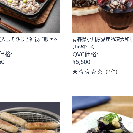
麦入しそひじき雑穀ご飯セッ
青森県小川原湖産冷凍大和
[150g×12]
価格:
QVC価格:
50
¥5,600
。
1.0
(2 件)
of
5
Stars