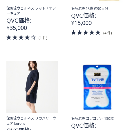
保阪流ウェルネス フットエナジ
保阪流極 兆勝 約90日分
ーキュア
QVC価格:
QVC価格:
¥15,000
¥35,000
5.0
(4 件)
4.0
of
(1 件)
of
5
5
Stars
Stars
保阪流ウェルネス リカバリーウ
保阪流極 コツコツ元 150粒
ェア korone
QVC価格: