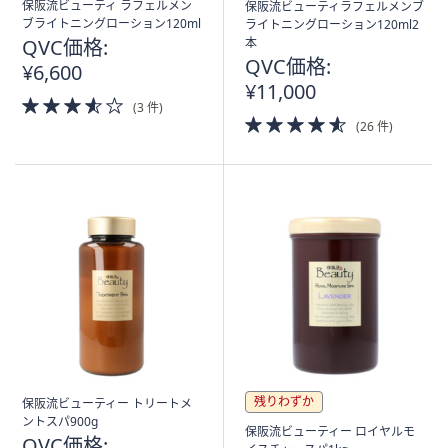
保阪流ビューティ ラフェルメン
保阪流ビューティラフェルメンブ
ブライトニングローション120ml
ライトニングローション120ml2
QVC価格:
本
QVC価格:
¥6,600
¥11,000
3.5
(3 件)
of
4.5
(26 件)
5
of
Stars
5
Stars
残りわずか
保阪流ビューティー トリートメ
ントスパ900g
保阪流ビューティー ロイヤルモ
QVC価格: