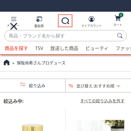
Skip
Skip
Navigation
Navigation
Links
Links2
0
カート
メニュー
番組表
マイアカウント
商
品・
候
ブ
商品を探す
TSV
放送した商品
ビューティ
ファッ
補
ラ
が
ン
保阪尚希さんプロデュース
利
ド
用
名
可
か
絞り込み
並び替え:
おすすめ順
能
ら
な
探
場
絞込み中:
すべての絞り込みを外す
す
合、
上
下
の