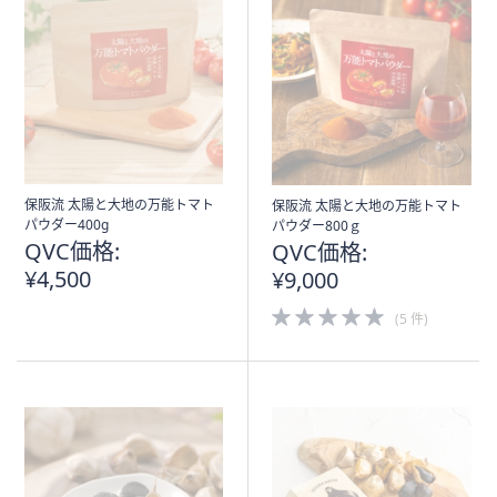
保阪流 太陽と大地の万能トマト
保阪流 太陽と大地の万能トマト
パウダー400g
パウダー800ｇ
QVC価格:
QVC価格:
¥4,500
¥9,000
5.0
(5 件)
of
5
Stars