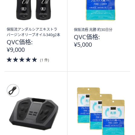
保阪流アンダルシアエキストラ
保阪流極 兆勝 約30日分
バージンオリーブオイル340g2本
QVC価格:
QVC価格:
¥5,000
¥9,000
5.0
(1 件)
of
5
Stars