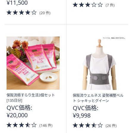
¥11,500
3.0
(7 件)
of
4.0
(20 件)
5
of
Stars
5
Stars
保阪流極すらり生活3個セット
保阪流ウェルネス 姿勢補整ベル
[135日分]
ト シャキッとグイーン
QVC価格:
QVC価格:
¥20,000
¥9,998
3.5
3.5
(146 件)
(26 件)
of
of