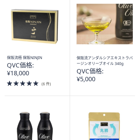
保阪流極 保阪NINJIN
保阪流アンダルシアエキストラバ
QVC価格:
ージンオリーブオイル 340g
QVC価格:
¥18,000
¥5,000
5.0
(6 件)
of
5
Stars