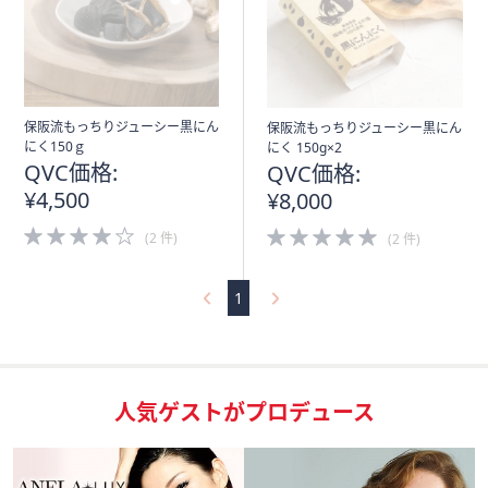
保阪流もっちりジューシー黒にん
保阪流もっちりジューシー黒にん
にく150ｇ
にく 150g×2
QVC価格:
QVC価格:
¥4,500
¥8,000
4.0
5.0
(2 件)
(2 件)
of
of
5
5
Stars
Stars
1
人気ゲストがプロデュース