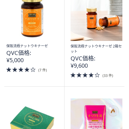
矢
印
キ
ー
ま
た
は
保阪流極ナットウキナーゼ
保阪流極ナットウキナーゼ 2箱セ
QVC価格:
ット
タ
QVC価格:
¥5,000
ッ
¥9,600
チ
4.0
(7 件)
デ
of
4.0
(33 件)
5
of
バ
Stars
5
イ
Stars
ス
で
左
右
に