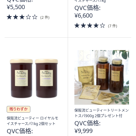
イスチャースパ1kg
¥5,500
QVC価格:
¥6,600
3.0
(2 件)
of
4.0
(7 件)
5
of
Stars
5
Stars
残りわずか
保阪流ビューティートリートメン
トスパ900g 2個プレゼント付
保阪流ビューティー ロイヤルモ
QVC価格:
イスチャースパ1kg 2個セット
¥9,999
QVC価格: