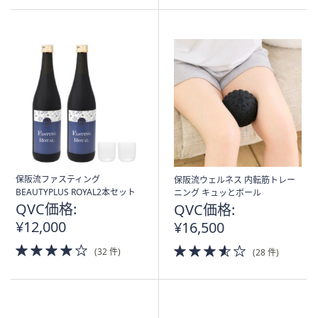
5
5
Stars
Stars
保阪流ファスティング
保阪流ウェルネス 内転筋トレー
BEAUTYPLUS ROYAL2本セット
ニング キュッとボール
QVC価格:
QVC価格:
¥12,000
¥16,500
4.0
3.5
(32 件)
(28 件)
of
of
5
5
Stars
Stars