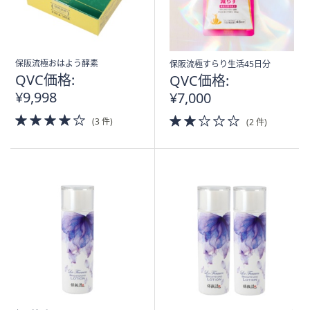
ス
ワ
イ
プ
保阪流極おはよう酵素
保阪流極すらり生活45日分
し
QVC価格:
QVC価格:
て
¥9,998
¥7,000
閲
覧
4.0
2.0
(3 件)
(2 件)
of
of
で
5
5
き
Stars
Stars
ま
す。