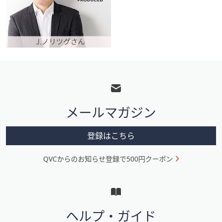
フ
ッ
タ
メールマガジン
ー
メ
登録はこちら
ニ
QVCからのお知らせ登録で500円クーポン
ュ
ー
と
イ
ヘルプ・ガイド