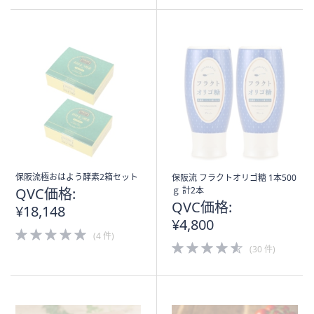
5
Stars
保阪流極おはよう酵素2箱セット
保阪流 フラクトオリゴ糖 1本500
QVC価格:
ｇ 計2本
QVC価格:
¥18,148
¥4,800
5.0
(4 件)
of
4.5
(30 件)
5
of
Stars
5
Stars