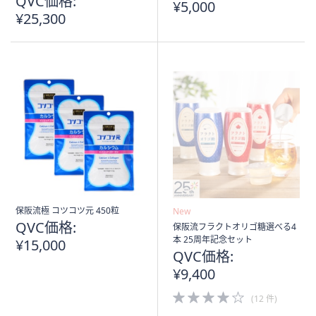
QVC価格:
¥5,000
¥25,300
保阪流極 コツコツ元 450粒
New
QVC価格:
保阪流フラクトオリゴ糖選べる4
本 25周年記念セット
¥15,000
QVC価格:
¥9,400
4.0
(12 件)
of