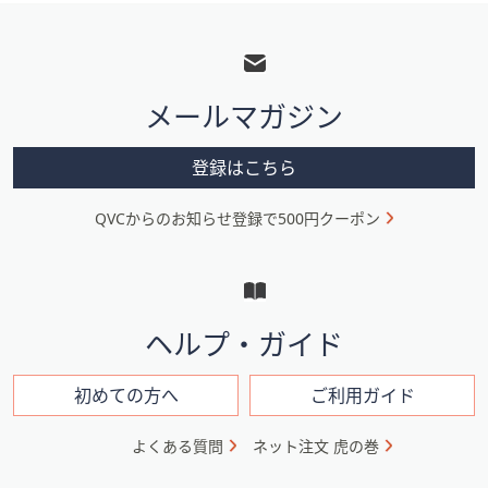
フ
ッ
タ
メールマガジン
ー
メ
登録はこちら
ニ
QVCからのお知らせ登録で500円クーポン
ュ
ー
と
イ
ヘルプ・ガイド
ン
フ
初めての方へ
ご利用ガイド
ォ
よくある質問
ネット注文 虎の巻
メ