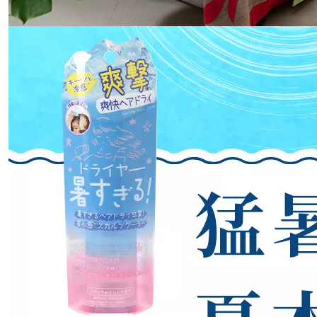
ス
ワ
イ
プ
し
て
閲
覧
で
き
ま
す。