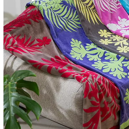
矢
印
キ
ー
ま
た
は
タ
ッ
チ
デ
バ
イ
ス
で
左
右
に