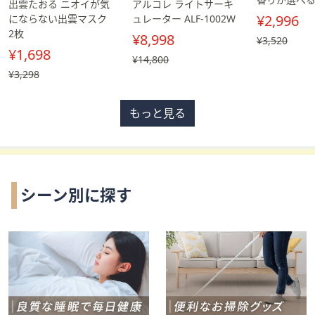
料
料
出雲たおる ニオイが気
アルコレ ライトサーキ
無
無
¥2,996
にならない出雲マスク
ュレーター ALF-1002W
料
料
2枚
¥8,998
, 過
¥3,520
¥1,698
去
, 過
¥14,800
価
去
, 過
¥3,298
格,
価
去
¥3,520
格,
価
もっと見る
¥14,800
格,
¥3,298
シーン別に探す