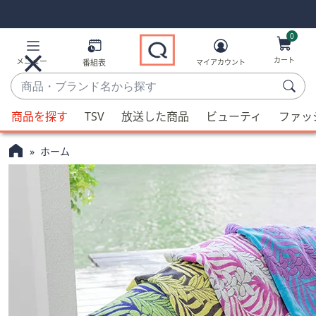
Skip
Skip
Navigation
Navigation
Links
Links2
0
カート
メニュー
番組表
マイアカウント
商
品・
候
ブ
商品を探す
TSV
放送した商品
ビューティ
ファッ
補
ラ
が
ン
ホーム
利
ド
用
名
可
か
能
ら
な
探
場
す
合、
上
下
の