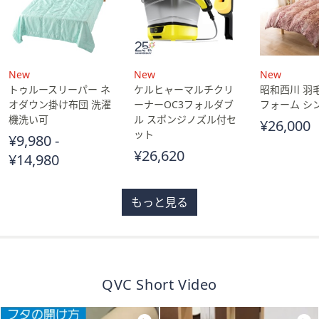
送
New
New
New
料
トゥルースリーパー ネ
ケルヒャーマルチクリ
昭和西川 羽
込
オダウン掛け布団 洗濯
ーナーOC3フォルダブ
フォーム シ
み
機洗い可
ル スポンジノズル付セ
¥26,000
ット
¥9,980 -
¥26,620
¥14,980
もっと見る
QVC Short Video