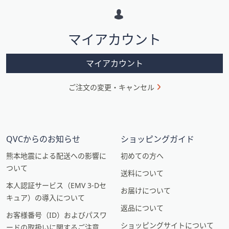
ー
シ
マイアカウント
ョ
ン
マイアカウント
ご注文の変更・キャンセル
QVCからのお知らせ
ショッピングガイド
熊本地震による配送への影響に
初めての方へ
ついて
送料について
本人認証サービス（EMV 3-Dセ
お届けについて
キュア）の導入について
返品について
お客様番号（ID）およびパスワ
ショッピングサイトについて
ードの取扱いに関するご注意