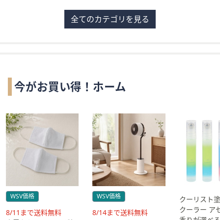
全てのカテゴリを見る
今がお買い得！ホーム
WSV価格
WSV価格
クーリスト
クーラー ア
送
送
8/11まで送料無料
8/14まで送料無料
香りが選べる