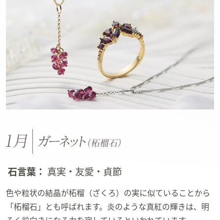
ス
ワ
イ
プ
し
て
閲
覧
で
き
ま
す。
石言葉：
真実・友愛・貞節
色や粒状の結晶が柘榴（ざくろ）の実に似ていることから
「柘榴石」とも呼ばれます。炎のような真紅の輝きは、明