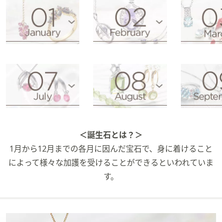
矢
印
キ
ー
ま
た
は
タ
ッ
チ
デ
＜誕生石とは？＞
バ
1月から12月までの各月に因んだ宝石で、身に着けること
イ
によって様々な加護を受けることができるといわれていま
ス
で
す。
左
右
に