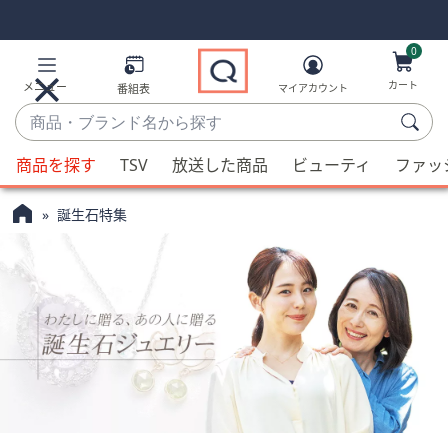
Skip
Skip
Navigation
Navigation
Links
Links2
0
カート
メニュー
番組表
マイアカウント
商
品・
候
ブ
商品を探す
TSV
放送した商品
ビューティ
ファッ
補
ラ
が
ン
誕生石特集
利
ド
用
名
可
か
能
ら
な
探
場
す
合、
上
下
の