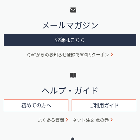
ッ
タ
メールマガジン
ー
メ
登録はこちら
ニ
QVCからのお知らせ登録で500円クーポン
ュ
ー
と
イ
ヘルプ・ガイド
ン
フ
初めての方へ
ご利用ガイド
ォ
よくある質問
ネット注文 虎の巻
メ
ー