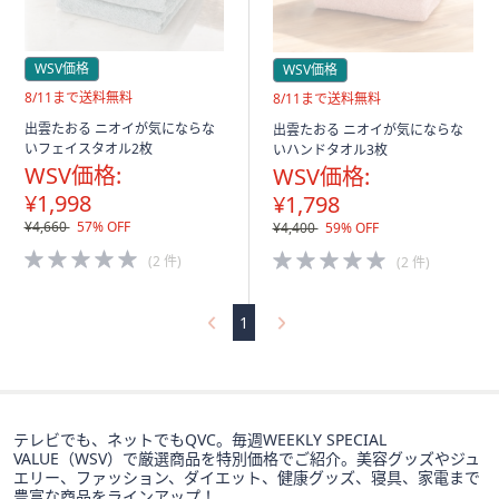
WSV価格
WSV価格
送
8/11まで送料無料
送
8/11まで送料無料
料
料
出雲たおる ニオイが気にならな
出雲たおる ニオイが気にならな
無
無
いフェイスタオル2枚
いハンドタオル3枚
料
料
WSV価格:
WSV価格:
¥1,998
¥1,798
¥4,660
57% OFF
¥4,400
59% OFF
5.0
5.0
(2 件)
(2 件)
of
of
5
5
Stars
Stars
1
テレビでも、ネットでもQVC。毎週WEEKLY SPECIAL
VALUE（WSV）で厳選商品を特別価格でご紹介。美容グッズやジュ
エリー、ファッション、ダイエット、健康グッズ、寝具、家電まで
豊富な商品をラインアップ！