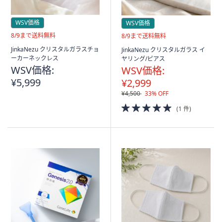
WSV価格
WSV価格
送
8/9まで送料無料
送
8/9まで送料無料
料
料
JinkaNezu クリスタルガラスチョ
JinkaNezu クリスタルガラス イ
無
無
ーカーネックレス
ヤリング/ピアス
料
料
WSV価格:
WSV価格:
¥5,999
¥2,999
¥4,500
33% OFF
5.0
(1 件)
of
5
Stars