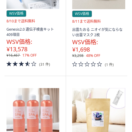
WSV価格
WSV価格
送
8/10まで送料無料
送
8/11まで送料無料
料
料
Genesis2.0 遺伝子検査キット
出雲たおる ニオイが気にならな
無
無
409項目
い出雲マスク 2枚
料
料
WSV価格:
WSV価格:
¥13,578
¥1,698
¥16,467
17% OFF
¥3,298
48% OFF
3.5
0.0
(31 件)
(1 件)
of
of
5
5
Stars
Stars