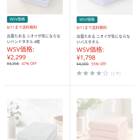
WSV価格
WSV価格
送
8/11まで送料無料
送
8/11まで送料無料
料
料
出雲たおる ニオイが気にならな
出雲たおる ニオイが気にならな
無
無
いハンドタオル 4枚
いバスタオル
料
料
WSV価格:
WSV価格:
¥2,299
¥1,798
¥4,398
47% OFF
¥4,000
55% OFF
4.0
(2 件)
of
5
Stars