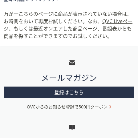
万が一こちらのページに商品が表示されていない場合は、
お時間をおいて再度お試しください。なお、
QVC Liveペー
ジ
、もしくは
最近オンエアした商品ページ
、
番組表
からも
商品を探すことができますのでお試しください。
フ
ッ
タ
メールマガジン
ー
メ
登録はこちら
ニ
QVCからのお知らせ登録で500円クーポン
ュ
ー
と