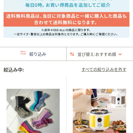
矢
印
キ
ー
ま
た
は
絞り込み
並び替え:
おすすめ順
タ
ッ
チ
絞込み中:
すべての絞り込みを外す
デ
バ
イ
ス
で
左
右
に