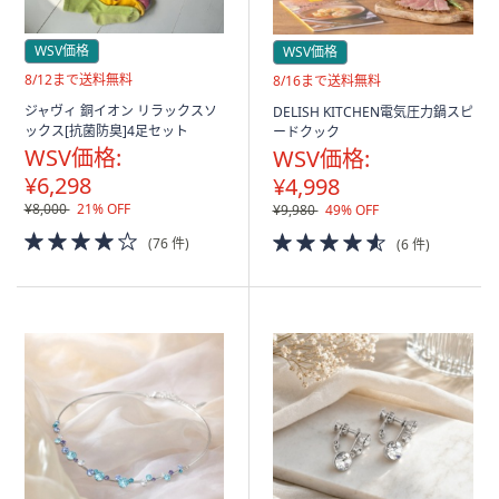
ス
ワ
WSV価格
イ
WSV価格
プ
送
8/12まで送料無料
送
8/16まで送料無料
料
料
し
ジャヴィ 銅イオン リラックスソ
DELISH KITCHEN電気圧力鍋スピ
無
無
ックス[抗菌防臭]4足セット
て
ードクック
料
料
WSV価格:
WSV価格:
閲
¥6,298
¥4,998
覧
¥8,000
21% OFF
¥9,980
49% OFF
で
4.0
4.5
き
(76 件)
(6 件)
of
of
ま
5
5
す。
Stars
Stars