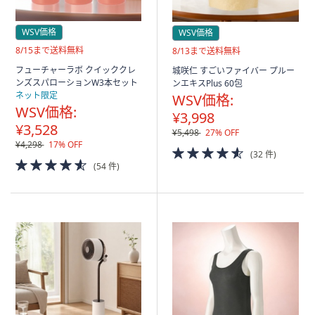
WSV価格
WSV価格
送
8/15まで送料無料
送
8/13まで送料無料
料
料
フューチャーラボ クイッククレ
城咲仁 すごいファイバー プルー
無
無
ンズスパローションW3本セット
ンエキスPlus 60包
料
料
ネット限定
WSV価格:
WSV価格:
¥3,998
¥3,528
¥5,498
27% OFF
¥4,298
17% OFF
4.5
(32 件)
4.5
of
(54 件)
of
5
5
Stars
Stars