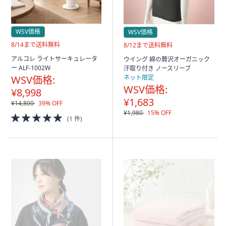
WSV価格
WSV価格
送
8/14まで送料無料
送
8/12まで送料無料
料
料
アルコレ ライトサーキュレータ
ウイング 綿の贅沢オーガニック
無
無
ー ALF-1002W
汗取り付き ノースリーブ
料
料
WSV価格:
ネット限定
WSV価格:
¥8,998
¥1,683
¥14,800
39% OFF
¥1,980
15% OFF
5.0
(1 件)
of
5
Stars