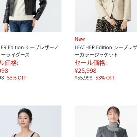
送
New
料
HER Edition シープレザーノ
LEATHER Edition シープ
込
ラーライダース
ーカラージャケット
み
ル価格:
セール価格:
998
¥25,998
98
53% OFF
¥55,998
53% OFF