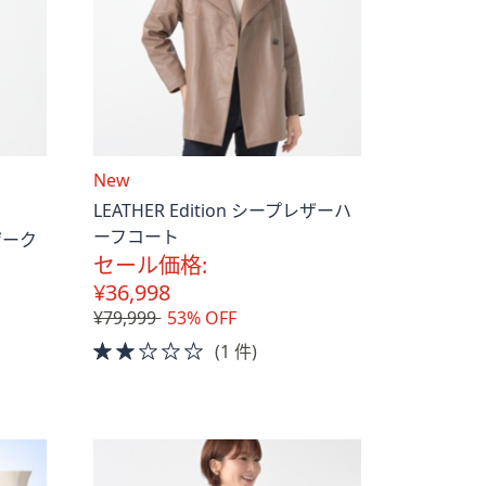
送
New
料
LEATHER Edition シープレザーハ
込
ーフコート
レザーク
み
セール価格:
¥36,998
¥79,999
53% OFF
2.0
(1 件)
of
5
Stars