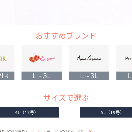
おすすめブランド
サイズで選ぶ
4L（17号）
5L（19号）
6件 (全3395件)
|
1ページ (全36ページ)