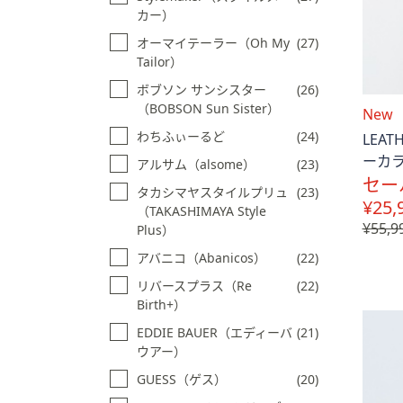
カー）
オーマイテーラー（Oh My
(27)
Tailor）
ボブソン サンシスター
(26)
（BOBSON Sun Sister）
送
New
料
わちふぃーるど
(24)
LEAT
込
ーカ
アルサム（alsome）
(23)
み
セー
タカシマヤスタイルプリュ
(23)
¥25,
（TAKASHIMAYA Style
¥55,9
Plus）
アバニコ（Abanicos）
(22)
リバースプラス（Re
(22)
Birth+）
EDDIE BAUER（エディーバ
(21)
ウアー）
GUESS（ゲス）
(20)