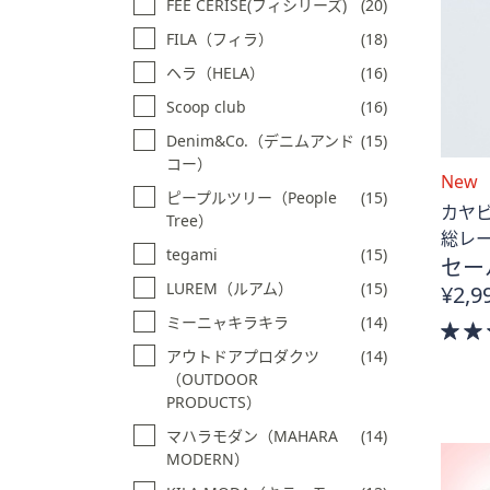
FEE CERISE(フィシリーズ)
(20)
FILA（フィラ）
(18)
ヘラ（HELA）
(16)
Scoop club
(16)
Denim&Co.（デニムアンド
(15)
コー）
New
ピープルツリー（People
(15)
カヤ
Tree）
総レ
tegami
(15)
セー
LUREM（ルアム）
(15)
¥2,9
ミーニャキラキラ
(14)
アウトドアプロダクツ
(14)
（OUTDOOR
PRODUCTS）
マハラモダン（MAHARA
(14)
MODERN）