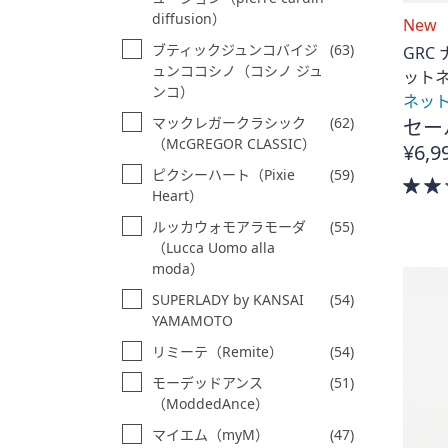
diffusion）
New
ブティックジュンコバイジ
(63)
GRC
ュンココシノ（コシノ ジュ
ット
ンコ）
ネッ
マックレガークラシック
(62)
セー
（McGREGOR CLASSIC）
¥6,9
ピクシーハート（Pixie
(59)
Heart）
ルッカウォモアラモーダ
(55)
（Lucca Uomo alla
moda）
SUPERLADY by KANSAI
(54)
YAMAMOTO
リミーテ（Remite）
(54)
モーデッドアンス
(51)
（ModdedAnce）
マイエム（myM）
(47)