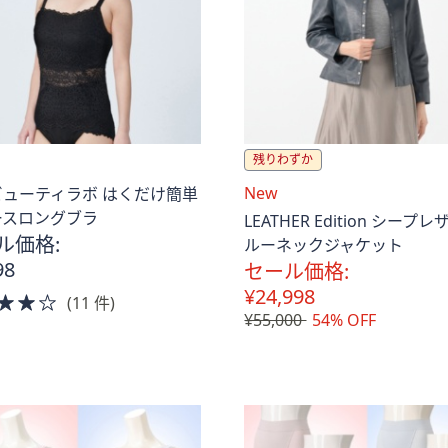
残りわずか
送
New
ビューティラボ はくだけ簡単
料
ースロングブラ
LEATHER Edition シープ
込
ル価格:
ルーネックジャケット
み
98
セール価格:
¥24,998
4.0
(11 件)
¥55,000
54% OFF
of
5
Stars