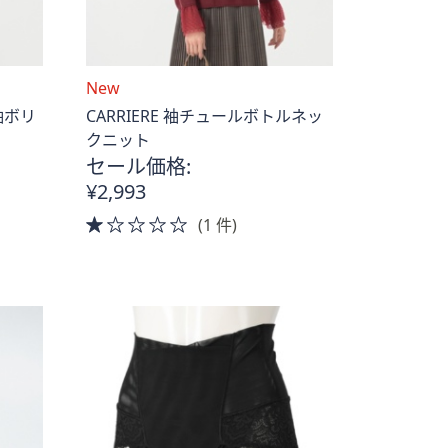
New
ク袖ボリ
CARRIERE 袖チュールボトルネッ
クニット
セール価格:
¥2,993
1.0
(1 件)
of
5
Stars