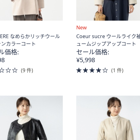
New
RIERE なめらかリッチウール
Coeur sucre ウールライ
テンカラーコート
ュームジップアップコート
ル価格:
セール価格:
98
¥5,998
2.0
4.0
(9 件)
(1 件)
of
of
5
5
Stars
Stars