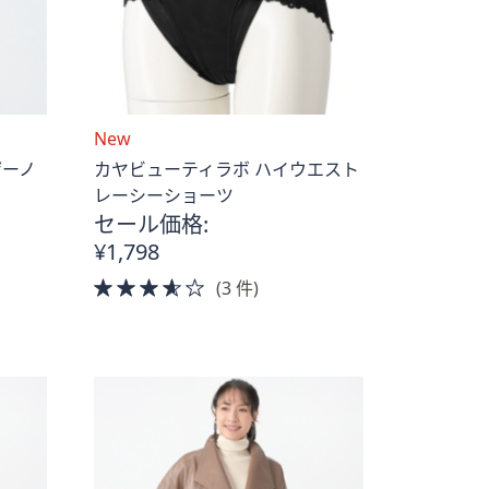
New
レザーノ
カヤビューティラボ ハイウエスト
レーシーショーツ
セール価格:
¥1,798
3.5
(3 件)
of
5
Stars