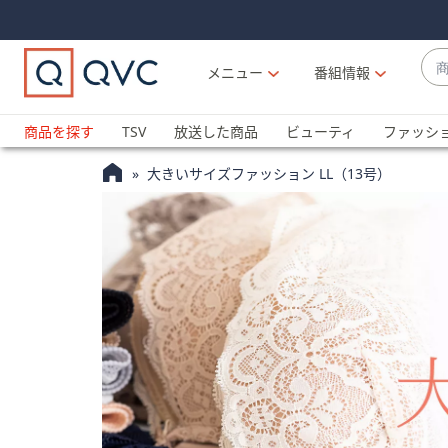
Skip
Skip
Navigation
Navigation
Links
Links2
商
メニュー
番組情報
品
候
ブ
補
ラ
商品を探す
TSV
放送した商品
ビューティ
ファッシ
が
ン
利
大きいサイズファッション LL（13号）
ド
用
名
可
か
能
ら
な
探
場
す
合
上
下
の
矢
印