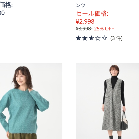
価格:
ンツ
00
セール価格:
¥2,998
¥3,998
25% OFF
2.5
(3 件)
of
5
Stars