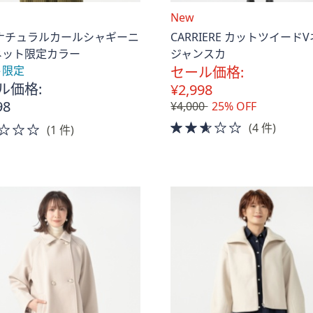
New
 ナチュラルカールシャギーニ
CARRIERE カットツイード
ネット限定カラー
ジャンスカ
ト限定
セール価格:
ル価格:
¥2,998
98
¥4,000
25% OFF
2.5
(4 件)
2.0
(1 件)
of
of
5
5
Stars
Stars