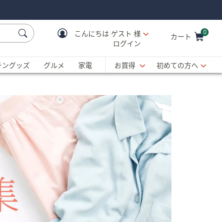
0
こんにちは
ゲスト 様
カート
ログイン
Cart is Empty
C
チングッズ
グルメ
家電
お買得
初めての方へ