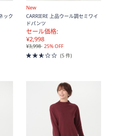
New
Vネック
CARRIERE 上品ウール調セミワイ
ドパンツ
セール価格:
¥2,998
¥3,998
25% OFF
2.5
(5 件)
of
5
Stars