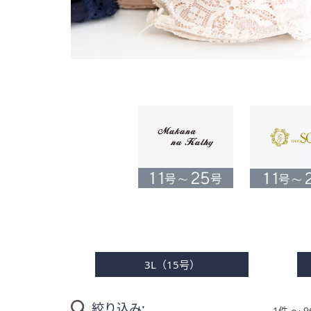
キ
ー
ま
た
は
タ
ッ
チ
デ
バ
イ
ス
で
左
右
に
3L（15号）
ス
ワ
イ
絞り込み:
1件 〜 9