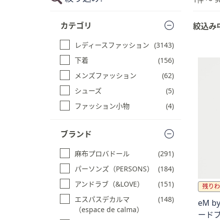
プ
商
し
カテゴリ
絞込み
品
て
一
閲
レディースファッション
(3143)
覧
覧
に
下着
(156)
で
ス
メンズファッション
(62)
キ
き
ッ
ま
シューズ
(5)
プ
す
ファッション小物
(4)
す
る
ブランド
麻布プロバドール
(291)
パーソンズ（PERSONS）
(184)
アンドラブ（&LOVE）
(151)
残りわ
エスパスデカルマ
(148)
eM b
（espace de calma）
ード