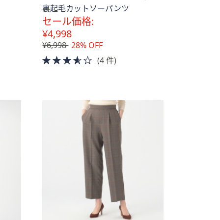
裏起毛カットソーパンツ
セール価格:
¥4,998
¥6,998
28% OFF
3.5
(4 件)
of
5
Stars