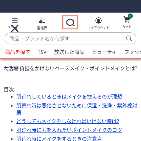
Skip
Skip
Navigation
Navigation
Links
Links2
0
カート
メニュー
番組表
マイアカウント
商
品・
候
ブ
商品を探す
TSV
放送した商品
ビューティ
ファッ
補
ラ
が
ン
に大活躍!負担をかけないベースメイク・ポイントメイクとは?
利
ド
用
名
可
か
目次
能
ら
肌荒れしているときはメイクを控えるのが理想
な
探
肌荒れ時は悪化させないために保湿・洗浄・紫外線対
場
す
策
合、
どうしてもメイクをしなければいけない時は?
上
肌荒れ時に力を入れたいポイントメイクのコツ
下
の
肌荒れ時にメイクをするときの注意点