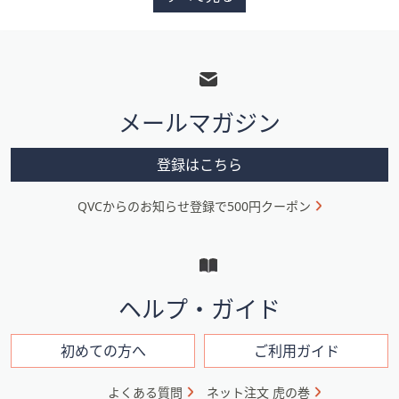
フ
ッ
タ
メールマガジン
ー
メ
登録はこちら
ニ
QVCからのお知らせ登録で500円クーポン
ュ
ー
と
イ
ヘルプ・ガイド
ン
フ
初めての方へ
ご利用ガイド
ォ
よくある質問
ネット注文 虎の巻