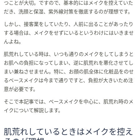
ス
つことが大切。ですので、基本的にはメイクを控えていた
ワ
だき、洗顔と保湿、紫外線対策を徹底するのが理想です。
イ
プ
しかし、接客業をしていたり、人前に出ることがあったり
し
する場合は、メイクをせずにいるというわけにはいきませ
て
んよね。
閲
覧
肌荒れしている時は、いつも通りのメイクをしてしまうと
で
お肌への負担になってしまい、逆に肌荒れを悪化させてし
き
まい兼ねさせません。特に、お顔の肌全体に化粧品をのせ
ま
るベースメイクは今まで通りですと、負担が大きいため注
す。
意が必要です。
そこで本記事では、ベースメイクを中心に、肌荒れ時のメ
イクについて解説します。
肌荒れしているときはメイクを控え