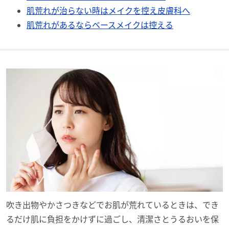
矢
肌荒れが治らない時はメイクを控え皮膚科へ
印
肌荒れがあるならベースメイクは控える
キ
ー
ま
た
は
タ
ッ
チ
デ
バ
イ
ス
で
左
吹き出物やかさつきなどでお肌が荒れているときは、でき
右
に
るだけ肌に負担をかけずに過ごし、清潔さとうるおいを保