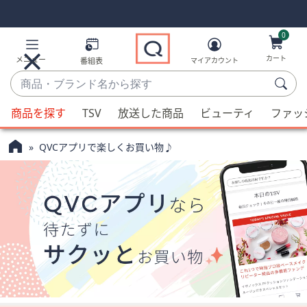
Skip
Skip
Navigation
Navigation
Links
Links2
0
カート
メニュー
番組表
マイアカウント
商
品・
候
ブ
商品を探す
TSV
放送した商品
ビューティ
ファッ
補
ラ
が
ン
QVCアプリで楽しくお買い物♪
利
ド
用
名
可
か
能
ら
な
探
場
す
合、
上
下
の