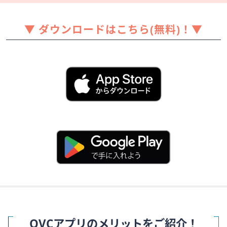
矢
印
▼ ダウンロードはこちら(無料)！▼
キ
ー
ま
た
は
タ
ッ
チ
デ
バ
イ
ス
で
左
右
に
QVCアプリのメリットをご紹介！