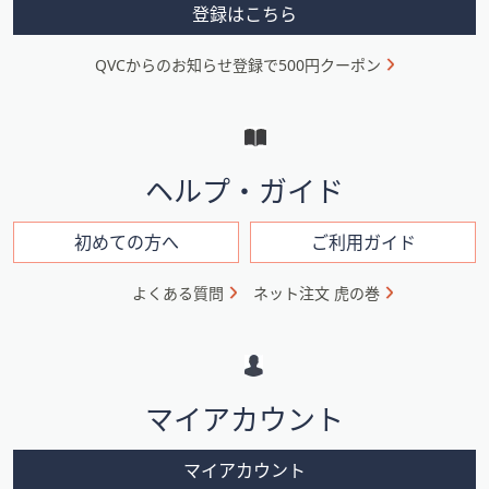
メ
登録はこちら
ニ
QVCからのお知らせ登録で500円クーポン
ュ
ー
と
イ
ヘルプ・ガイド
ン
フ
初めての方へ
ご利用ガイド
ォ
よくある質問
ネット注文 虎の巻
メ
ー
シ
マイアカウント
ョ
ン
マイアカウント