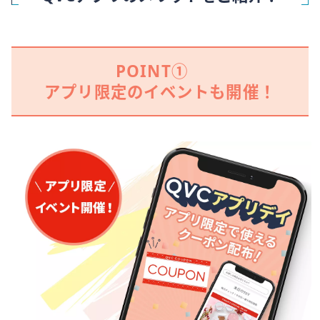
ス
ワ
イ
プ
POINT①
し
て
アプリ限定のイベントも開催！
閲
覧
で
き
ま
す。