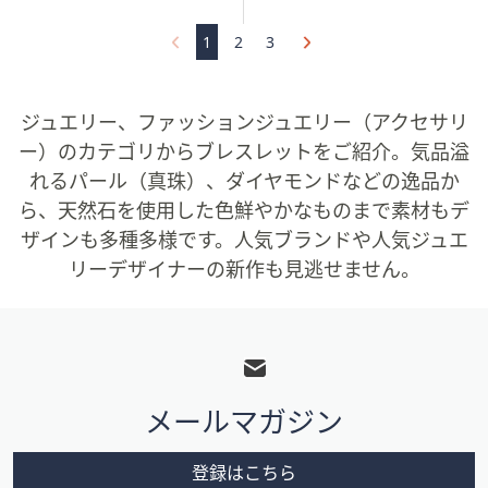
5
Stars
1
2
3
ジュエリー、ファッションジュエリー（アクセサリ
ー）のカテゴリからブレスレットをご紹介。気品溢
れるパール（真珠）、ダイヤモンドなどの逸品か
ら、天然石を使用した色鮮やかなものまで素材もデ
ザインも多種多様です。人気ブランドや人気ジュエ
リーデザイナーの新作も見逃せません。
フ
ッ
タ
メールマガジン
ー
メ
登録はこちら