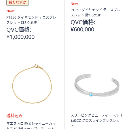
ス
残りわずか
送
New
ワ
料
PT950 ダイヤモンド テニスブレ
送
New
イ
込
スレット 計1.0ctUP
料
PT950 ダイヤモンド テニスブレ
み
プ
QVC価格:
込
スレット 計3.0ctUP
み
し
¥600,000
QVC価格:
て
¥1,000,000
閲
覧
で
き
ま
す。
スリーピングビューティートルコ
石&CZ クロスラインブレスレッ
送
マエストロ 純金シャイニーカッ
ト
料
トスピガチェーンブレスレット