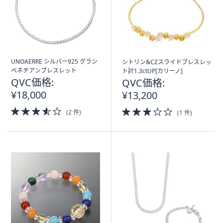
UNOAERRE シルバー925 グラン
シトリン&CZスライドブレスレッ
ベネチアンブレスレット
ト計1.3ctUP[カリーノ]
QVC価格:
QVC価格:
¥18,000
¥13,200
3.5
3.0
(2 件)
(1 件)
of
of
5
5
Stars
Stars