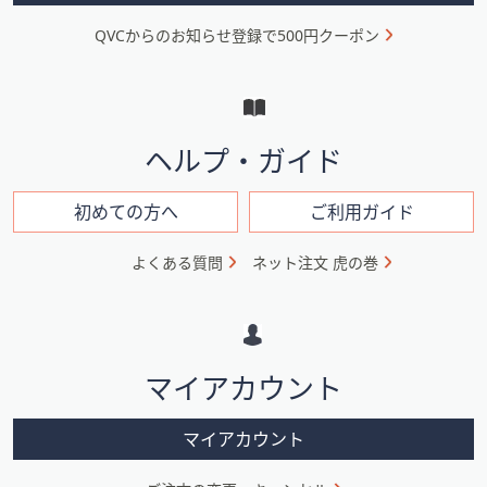
ニ
QVCからのお知らせ登録で500円クーポン
ュ
ー
と
イ
ヘルプ・ガイド
ン
フ
初めての方へ
ご利用ガイド
ォ
よくある質問
ネット注文 虎の巻
メ
ー
シ
マイアカウント
ョ
ン
マイアカウント