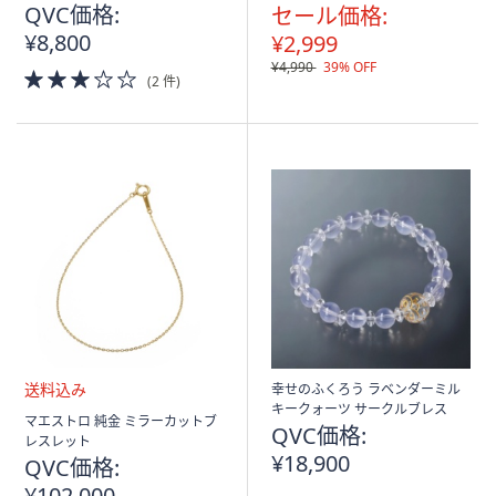
QVC価格:
セール価格:
¥8,800
¥2,999
¥4,990
39% OFF
3.0
(2 件)
of
5
Stars
幸せのふくろう ラベンダーミル
キークォーツ サークルブレス
送
マエストロ 純金 ミラーカットブ
QVC価格:
料
レスレット
込
¥18,900
QVC価格:
み
¥102,000