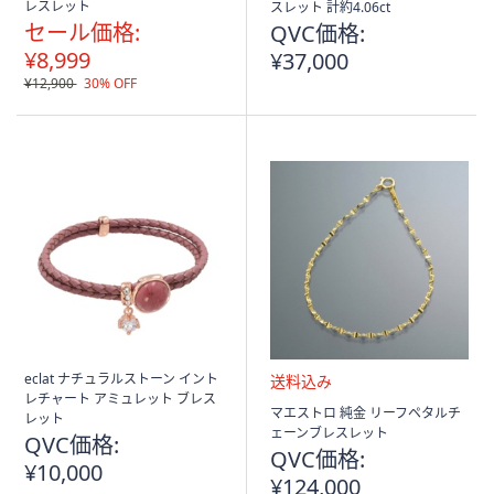
レスレット
スレット 計約4.06ct
セール価格:
QVC価格:
¥8,999
¥37,000
¥12,900
30% OFF
eclat ナチュラルストーン イント
レチャート アミュレット ブレス
送
マエストロ 純金 リーフペタルチ
レット
料
ェーンブレスレット
QVC価格:
込
QVC価格:
¥10,000
み
¥124,000