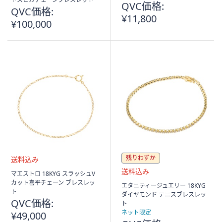
QVC価格:
込
QVC価格:
み
¥11,800
¥100,000
残りわずか
送
マエストロ 18KYG スラッシュV
料
カット喜平チェーン ブレスレッ
送
エタニティージュエリー 18KYG
込
ト
料
ダイヤモンド テニスブレスレッ
み
QVC価格:
込
ト
み
ネット限定
¥49,000