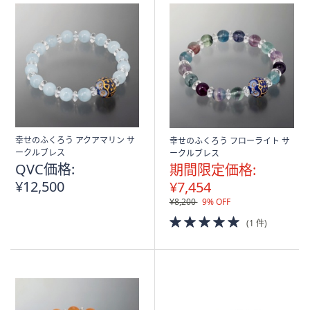
幸せのふくろう アクアマリン サ
幸せのふくろう フローライト サ
ークルブレス
ークルブレス
QVC価格:
期間限定価格:
¥12,500
¥7,454
¥8,200
9% OFF
5.0
(1 件)
of
5
Stars