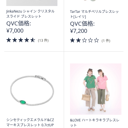
JinkaNezu シャイン クリスタル
TarTar マルチベリルブレスレッ
スライド ブレスレット
ト[レイリ]
QVC価格:
QVC価格:
¥7,000
¥7,200
4.5
2.0
(13 件)
(1 件)
of
of
5
5
Stars
Stars
シンセティックエメラルド&CZ
&LOVE ハートキラキラブレスレ
マーキスブレスレット 0.7ctUP
ット