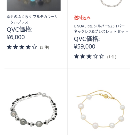
幸せのふくろう マルチカラーサ
ークルブレス
送
UNOAERRE シルバー925 Tバー
QVC価格:
料
ネックレス&ブレスレット セット
¥6,000
込
QVC価格:
み
¥59,000
4.0
(5 件)
of
3.0
5
(1 件)
of
Stars
5
Stars