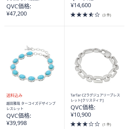
込
¥14,600
QVC価格:
み
¥47,200
3.5
(3 件)
of
5
Stars
TarTar CZラグジュアリーブレス
レット[クリスティナ]
送
越田雅哉 ターコイズデザインブ
QVC価格:
料
レスレット
込
¥10,900
QVC価格:
み
¥39,998
3.0
(1 件)
of