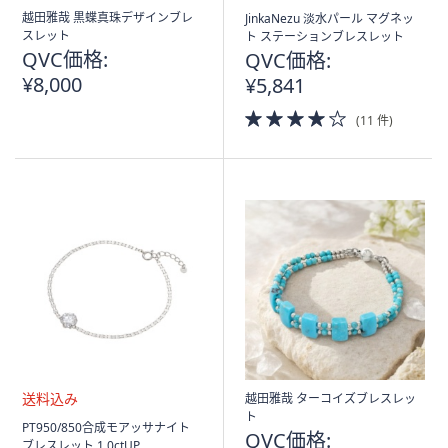
越田雅哉 黒蝶真珠デザインブレ
JinkaNezu 淡水パール マグネッ
スレット
ト ステーションブレスレット
QVC価格:
QVC価格:
¥8,000
¥5,841
4.0
(11 件)
of
5
Stars
越田雅哉 ターコイズブレスレッ
ト
送
PT950/850合成モアッサナイト
QVC価格:
料
ブレスレット 1.0ctUP