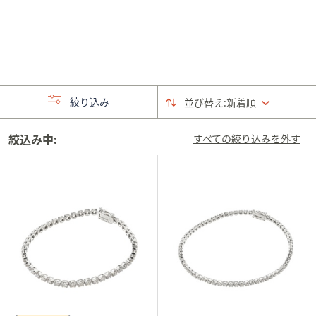
矢
印
キ
ー
ま
た
絞り込み
並び替え:
新着順
は
タ
絞込み中:
すべての絞り込みを外す
ッ
チ
デ
バ
イ
ス
で
左
右
に