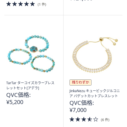
5.0
(1 件)
of
5
Stars
残りわずか
TarTar ターコイズカラーブレス
レットセット[アデラ]
JinkaNezu キュービックジルコニ
QVC価格:
ア バゲットカットブレスレット
¥5,200
QVC価格:
¥7,000
3.5
(6 件)
of