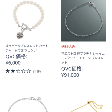
淡水パールブレスレット ハート
チャーム付き[ジェンナ]
送
マエストロ 純プラチナ シャイニ
QVC価格:
料
ースクリューチェーン ブレスレ
¥6,000
込
ット
み
QVC価格:
2.0
(1 件)
¥91,000
of
5
Stars