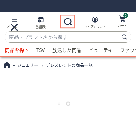
Skip
Skip
Navigation
Navigation
Links
Links2
0
カート
メニュー
番組表
マイアカウント
商
品・
候
ブ
商品を探す
TSV
放送した商品
ビューティ
ファッ
補
ラ
が
ン
ジュエリー
ブレスレットの商品一覧
利
ド
用
名
可
か
能
ら
な
探
場
す
合、
上
下
の