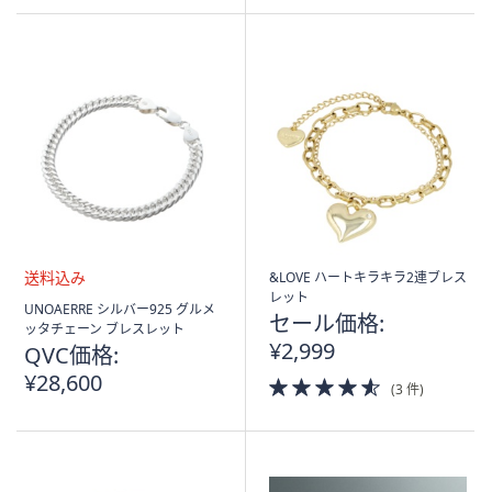
5
Stars
&LOVE ハートキラキラ2連ブレス
レット
送
UNOAERRE シルバー925 グルメ
セール価格:
料
ッタチェーン ブレスレット
込
¥2,999
QVC価格:
み
¥28,600
4.5
(3 件)
of
5
Stars