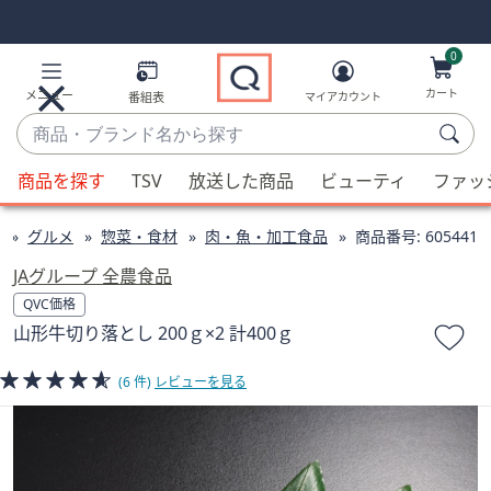
Skip
Skip
Navigation
Navigation
Links
Links2
0
カート
メニュー
番組表
マイアカウント
商
品・
候
ブ
商品を探す
TSV
放送した商品
ビューティ
ファッ
補
ラ
が
ン
グルメ
惣菜・食材
肉・魚・加工食品
商品番号:
605441
利
ド
用
JAグループ 全農食品
名
可
QVC価格
か
能
山形牛切り落とし 200ｇ×2 計400ｇ
ら
な
探
場
(6 件)
レビューを見る
す
合、
上
下
の