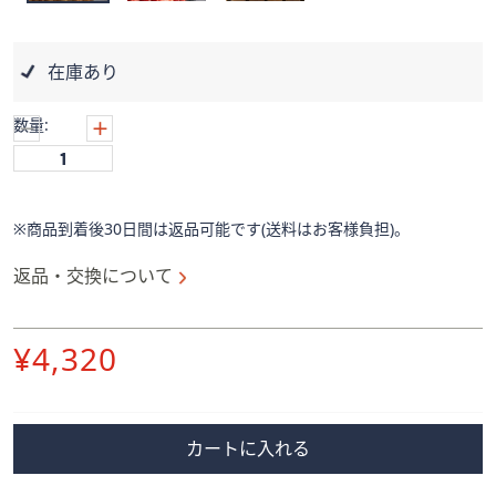
ス
ワ
イ
在庫あり
プ
し
数量:
て
閲
覧
で
※商品到着後30日間は返品可能です(送料はお客様負担)。
き
ま
返品・交換について
す。
削
¥4,320
除
カートに入れる