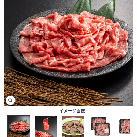
矢
印
キ
ー
ま
た
は
タ
ッ
チ
デ
バ
イ
ス
で
イメージ画像
左
右
に