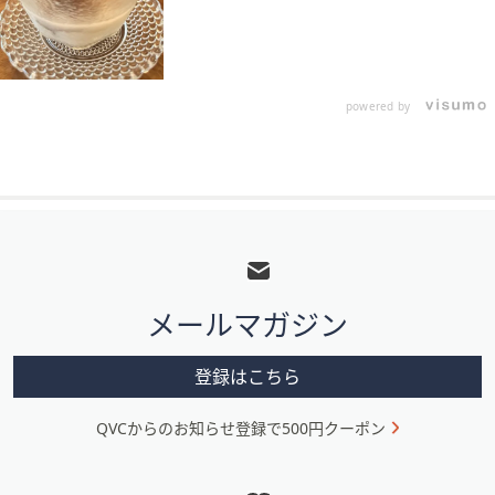
powered by
フ
ッ
タ
メールマガジン
ー
メ
登録はこちら
ニ
QVCからのお知らせ登録で500円クーポン
ュ
ー