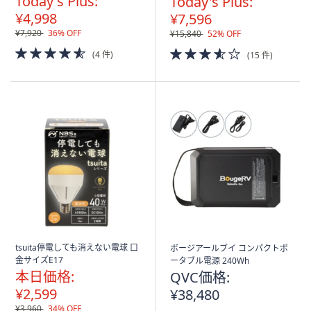
Today's Plus:
Today's Plus:
¥4,998
¥7,596
¥7,920
36% OFF
¥15,840
52% OFF
4.5
3.5
(4 件)
(15 件)
of
of
5
5
Stars
Stars
tsuita停電しても消えない電球 口
ボージアールブイ コンパクトポ
金サイズE17
ータブル電源 240Wh
本日価格:
QVC価格:
¥2,599
¥38,480
¥3,960
34% OFF