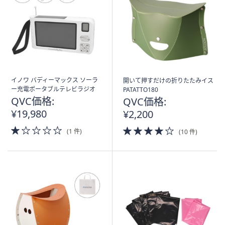
イノワ バディーマックス ソーラ
開いて押すだけの折りたたみイス
ー充電ポータブルテレビラジオ
PATATTO180
QVC価格:
QVC価格:
¥19,980
¥2,200
1.0
4.0
(1 件)
(10 件)
of
of
5
5
Stars
Stars