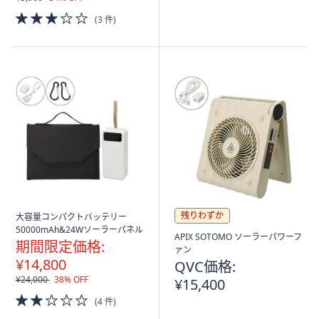
3.0
(3 件)
of
5
Stars
残りわずか
大容量コンパクトバッテリー
50000mAh&24Wソーラーパネル
APIX SOTOMO ソーラーパワーフ
期間限定価格:
ァン
¥14,800
QVC価格:
¥24,000
38% OFF
¥15,400
2.0
(4 件)
of