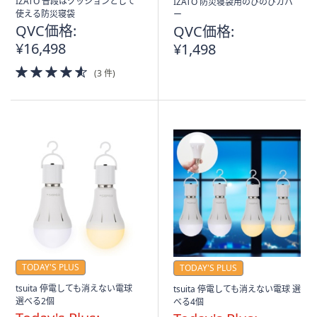
IZATO 普段はクッションとして
IZATO 防災寝袋用のびのびカバ
使える防災寝袋
ー
QVC価格:
QVC価格:
¥16,498
¥1,498
4.5
(3 件)
of
5
Stars
TODAY'S PLUS
TODAY'S PLUS
tsuita 停電しても消えない電球
tsuita 停電しても消えない電球 選
選べる2個
べる4個