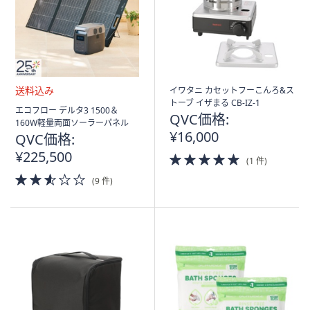
イワタニ カセットフーこんろ&ス
トーブ イザまる CB-IZ-1
送
エコフロー デルタ3 1500＆
QVC価格:
料
160W軽量両面ソーラーパネル
込
¥16,000
QVC価格:
み
¥225,500
5.0
(1 件)
of
2.5
(9 件)
5
of
Stars
5
Stars