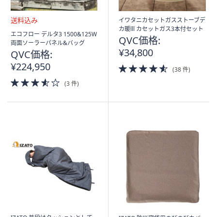
イワタニカセットガスストーブデ
カ暖lll カセットガス3本付セット
送
エコフロー デルタ3 1500&125W
QVC価格:
料
両面ソーラーパネル&バッグ
込
¥34,800
QVC価格:
み
¥224,950
4.5
(38 件)
of
3.5
(3 件)
5
of
Stars
5
Stars