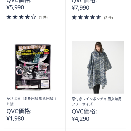
QVC価格:
¥5,990
¥7,990
4.0
4.5
(1 件)
(2 件)
of
of
5
5
Stars
Stars
かさばるゴミを圧縮 緊急圧縮ゴ
窓付きレインポンチョ 男女兼用
ミ袋
フリーサイズ
QVC価格:
QVC価格:
¥1,980
¥4,290