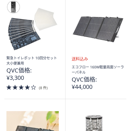
緊急トイレポット 10回分セット
大小便兼用
送
エコフロー 160W軽量両面ソーラ
QVC価格:
料
ーパネル
¥3,300
込
QVC価格:
み
¥44,000
4.0
(8 件)
of
5
Stars