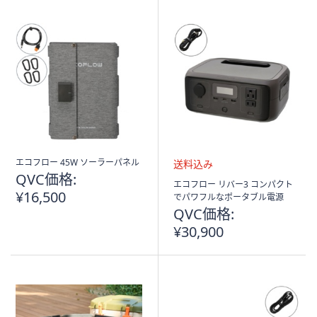
エコフロー 45W ソーラーパネル
QVC価格:
送
エコフロー リバー3 コンパクト
¥16,500
料
でパワフルなポータブル電源
込
QVC価格:
み
¥30,900