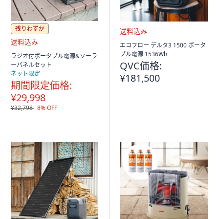
残りわずか
送
エコフロー デルタ3 1500 ポータ
料
送
ブル電源 1536Wh
ラジオ付ポータブル電源&ソーラ
込
料
QVC価格:
ーパネルセット
み
込
ネット限定
¥181,500
み
期間限定価格:
¥29,998
¥32,798
8% OFF