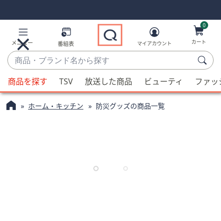
Skip
Skip
Navigation
Navigation
Links
Links2
0
カート
メニュー
番組表
マイアカウント
商
品・
候
ブ
商品を探す
TSV
放送した商品
ビューティ
ファッ
補
ラ
が
ン
ホーム・キッチン
防災グッズの商品一覧
利
ド
用
名
可
か
能
ら
な
探
場
す
合、
上
下
の