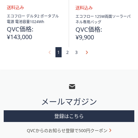
送
送
エコフロー デルタ2 ポータブル
エコフロー 125W両面ソーラーパ
料
料
電源 電池容量1024Wh
ネル専用バッグ
込
込
QVC価格:
QVC価格:
み
み
¥143,000
¥9,900
1
2
3
フ
ッ
タ
メールマガジン
ー
メ
登録はこちら
ニ
QVCからのお知らせ登録で500円クーポン
ュ