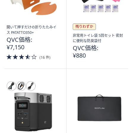
残りわずか
開いて押すだけの折りたたみイ
ス PATATTO350+
非常用トイレ袋 5回セット 密封
QVC価格:
に便利な防臭袋付
¥7,150
QVC価格:
¥880
3.5
(16 件)
of
5
Stars