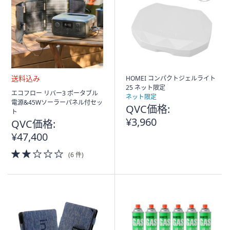
HOMEI コンパクトジェルライト
25 ネット限定
送
エコフロー リバー3 ポータブル
ネット限定
料
電源&45Wソーラーパネル付セッ
QVC価格:
込
ト
み
¥3,960
QVC価格:
¥47,400
2.0
(6 件)
of
5
Stars