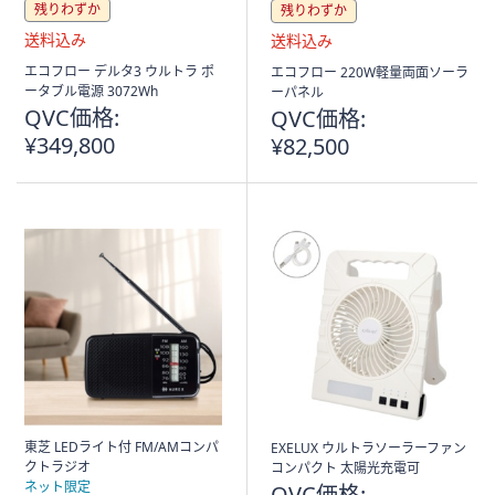
ス
残りわずか
残りわずか
ワ
イ
送
送
エコフロー デルタ3 ウルトラ ポ
エコフロー 220W軽量両面ソーラ
プ
料
料
ータブル電源 3072Wh
ーパネル
し
込
込
QVC価格:
QVC価格:
み
み
て
¥349,800
¥82,500
閲
覧
で
き
ま
す。
東芝 LEDライト付 FM/AMコンパ
EXELUX ウルトラソーラーファン
クトラジオ
コンパクト 太陽光充電可
ネット限定
QVC価格: