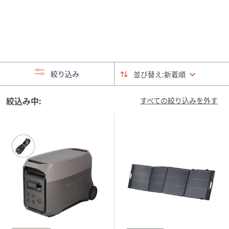
矢
印
キ
ー
ま
た
絞り込み
並び替え:
新着順
は
タ
絞込み中:
すべての絞り込みを外す
ッ
チ
デ
バ
イ
ス
で
左
右
に