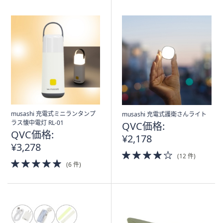
musashi 充電式ミニランタンプ
musashi 充電式護衛さんライト
ラス懐中電灯 RL-01
QVC価格:
QVC価格:
¥2,178
¥3,278
4.0
(12 件)
5.0
of
(6 件)
of
5
5
Stars
Stars