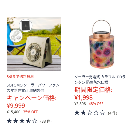
5
Stars
送
8/8まで送料無料
ソーラー充電式 カラフルLEDラ
料
ンタン 防塵防水仕様
SOTOMO ソーラーパワーファン
無
期間限定価格:
スマホ充電可 収納袋付
料
¥1,998
キャンペーン価格:
¥3,898
48% OFF
¥9,999
2.0
¥15,400
35% OFF
(4 件)
of
3.5
(38 件)
5
of
Stars
5
Stars