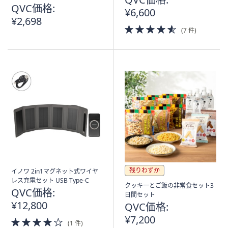
QVC価格:
¥6,600
¥2,698
4.5
(7 件)
of
5
Stars
残りわずか
イノワ 2in1マグネット式ワイヤ
レス充電セット USB Type-C
クッキーとご飯の非常食セット3
QVC価格:
日間セット
¥12,800
QVC価格:
¥7,200
4.0
(1 件)