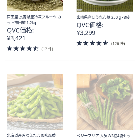
戸田屋 長野県産冷凍フルーツ カ
宮崎県産ほうれん草 250ｇ×8袋
ット市田柿 1.2kg
QVC価格:
QVC価格:
¥3,299
¥3,421
4.5
(126 件)
4.5
of
(12 件)
of
5
5
Stars
Stars
北海道産冷凍えだまめ味風香
ベジーマリア 人気の2種4袋セッ