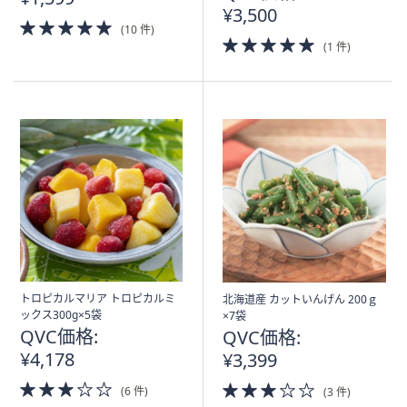
¥3,500
5.0
(10 件)
of
5.0
(1 件)
5
of
Stars
5
Stars
トロピカルマリア トロピカルミ
北海道産 カットいんげん 200ｇ
ックス300g×5袋
×7袋
QVC価格:
QVC価格:
¥4,178
¥3,399
3.0
3.0
(6 件)
(3 件)
of
of