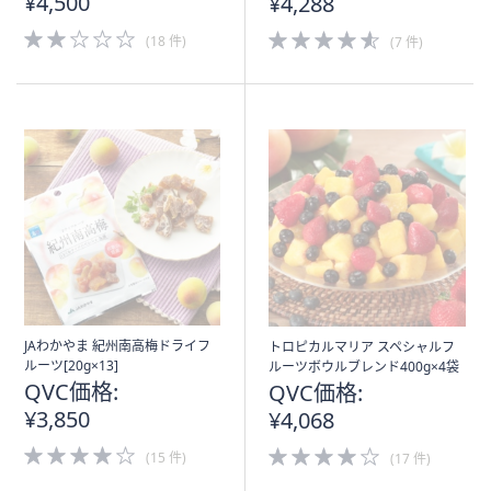
¥4,500
¥4,288
2.0
4.5
(18 件)
(7 件)
of
of
5
5
Stars
Stars
JAわかやま 紀州南高梅ドライフ
トロピカルマリア スペシャルフ
ルーツ[20g×13]
ルーツボウルブレンド400g×4袋
QVC価格:
QVC価格:
¥3,850
¥4,068
4.0
4.0
(15 件)
(17 件)
of
of
5
5