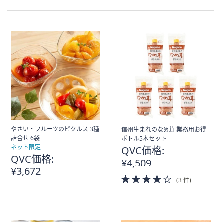
5
5
Stars
Stars
やさい・フルーツのピクルス 3種
信州生まれのなめ茸 業務用お得
詰合せ 6袋
ボトル5本セット
ネット限定
QVC価格:
QVC価格:
¥4,509
¥3,672
4.0
(3 件)
of
5
Stars