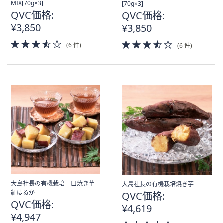
MIX[70g×3]
[70g×3]
QVC価格:
QVC価格:
¥3,850
¥3,850
3.5
3.5
(6 件)
(6 件)
of
of
5
5
Stars
Stars
大島社長の有機栽培一口焼き芋
大島社長の有機栽培焼き芋
紅はるか
QVC価格:
QVC価格:
¥4,619
¥4,947
3.5