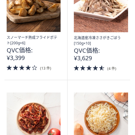
スノーマーチ熟成フライドポテ
北海道産冷凍ささがきごぼう
ト[200g×6]
[150g×10]
QVC価格:
QVC価格:
¥3,399
¥3,629
4.0
4.5
(13 件)
(4 件)
of
of
5
5
Stars
Stars