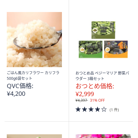
Stars
ごはん風カリフラワー カリフラ
おつとめ品 ベジーマリア 野菜パ
500g6袋セット
ウダー 3箱セット
QVC価格:
おつとめ価格:
¥4,200
¥2,999
¥4,397
31% OFF
4.0
(1 件)
of
5
Stars