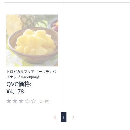
Stars
Stars
トロピカルマリア ゴールデンパ
イナップル450g×4袋
QVC価格:
¥4,178
3.0
(24 件)
of
5
Stars
1