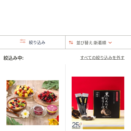
矢
印
キ
ー
ま
た
絞り込み
並び替え:
新着順
は
タ
絞込み中:
すべての絞り込みを外す
ッ
チ
デ
バ
イ
ス
で
左
右
に