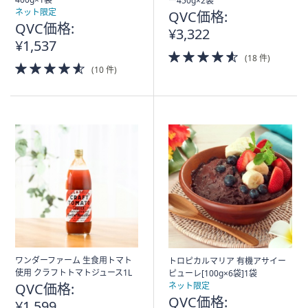
ー450g×2袋
ネット限定
QVC価格:
QVC価格:
¥3,322
¥1,537
4.5
(18 件)
4.5
of
(10 件)
of
5
5
Stars
Stars
ワンダーファーム 生食用トマト
トロピカルマリア 有機アサイー
使用 クラフトトマトジュース1L
ピューレ[100g×6袋]1袋
QVC価格:
ネット限定
QVC価格:
¥1,599