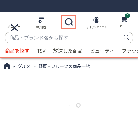
Skip
Skip
Navigation
Navigation
Links
Links2
0
カート
メニュー
番組表
マイアカウント
商
品・
候
ブ
商品を探す
TSV
放送した商品
ビューティ
ファッ
補
ラ
が
ン
グルメ
野菜・フルーツの商品一覧
利
ド
用
名
可
か
能
ら
な
探
場
す
合、
上
下
の