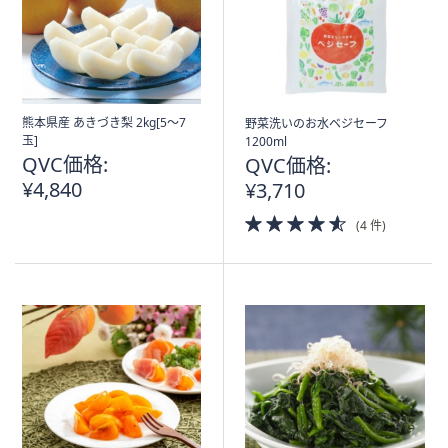
熊本県産 あきづき梨 2kg[5〜7
野菜洗いのお水ベジセーフ
玉]
1200ml
QVC価格:
QVC価格:
¥4,840
¥3,710
4.5
(4 件)
of
5
Stars