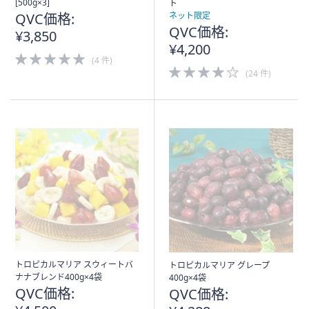
[500g×3]
ト
QVC価格:
ネット限定
QVC価格:
¥3,850
¥4,200
5.0
(4 件)
of
4.0
(24 件)
5
of
Stars
5
Stars
トロピカルマリア スウィートバ
トロピカルマリア グレープ
ナナブレンド400g×4袋
400g×4袋
QVC価格:
QVC価格: