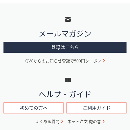
フ
ッ
タ
メールマガジン
ー
メ
登録はこちら
ニ
QVCからのお知らせ登録で500円クーポン
ュ
ー
と
イ
ヘルプ・ガイド
ン
フ
初めての方へ
ご利用ガイド
ォ
よくある質問
ネット注文 虎の巻
メ