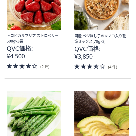
トロピカルマリア ストロベリー
国産 ベジほし子のキノコ入り乾
500g×3袋
燥ミックス[70g×2]
QVC価格:
QVC価格:
¥4,500
¥3,850
4.0
3.5
(2 件)
(4 件)
of
of
5
5
Stars
Stars