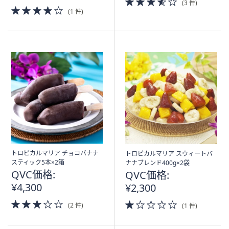
(3 件)
4.0
of
(1 件)
of
5
5
Stars
Stars
トロピカルマリア チョコバナナ
トロピカルマリア スウィートバ
スティック5本×2箱
ナナブレンド400g×2袋
QVC価格:
QVC価格:
¥4,300
¥2,300
3.0
1.0
(2 件)
(1 件)
of
of
5
5