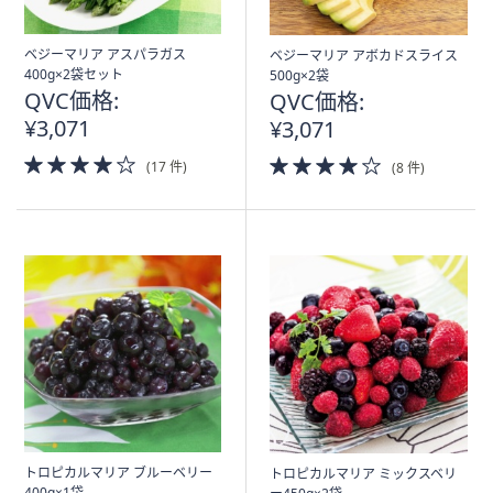
ベジーマリア アスパラガス
ベジーマリア アボカドスライス
400g×2袋セット
500g×2袋
QVC価格:
QVC価格:
¥3,071
¥3,071
4.0
4.0
(17 件)
(8 件)
of
of
5
5
Stars
Stars
トロピカルマリア ブルーベリー
トロピカルマリア ミックスベリ
400g×1袋