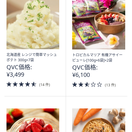
北海道産 レンジで簡単マッシュ
トロピカルマリア 有機アサイー
ポテト 300g×7袋
ピューレ[100g×6袋]×2袋
QVC価格:
QVC価格:
¥3,499
¥6,100
4.5
2.5
(14 件)
(13 件)
of
of
5
5
Stars
Stars