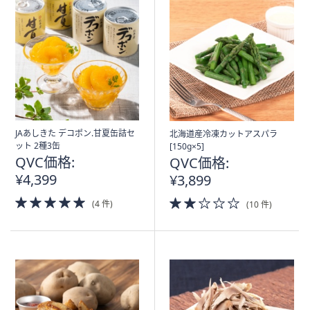
JAあしきた デコポン.甘夏缶詰セ
北海道産冷凍カットアスパラ
ット 2種3缶
[150g×5]
QVC価格:
QVC価格:
¥4,399
¥3,899
5.0
2.0
(4 件)
(10 件)
of
of
5
5
Stars
Stars