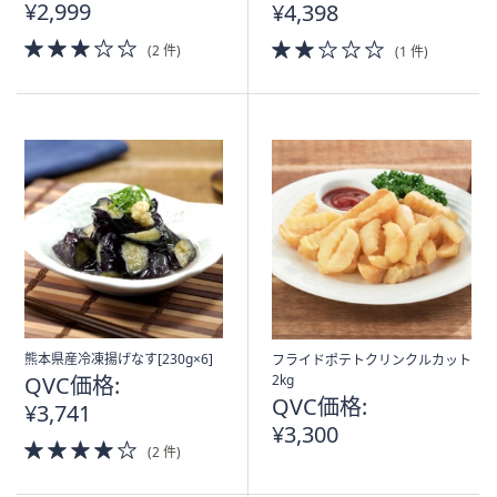
¥2,999
¥4,398
3.0
2.0
(2 件)
(1 件)
of
of
5
5
Stars
Stars
熊本県産冷凍揚げなす[230g×6]
フライドポテトクリンクルカット
QVC価格:
2kg
QVC価格:
¥3,741
¥3,300
4.0
(2 件)
of
5