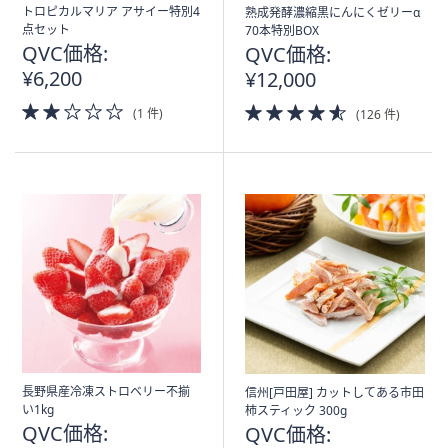
ス
トロピカルマリア アサイー特別4
熟成発酵濃縮黒にんにくゼリーα
ワ
点セット
70本特別BOX
イ
QVC価格:
QVC価格:
プ
¥6,200
¥12,000
し
2.0
4.5
(1 件)
(126 件)
て
of
of
閲
5
5
Stars
Stars
覧
で
き
ま
す。
長野県産冷凍ストロベリー不揃
信州[戸田屋] カットしてある市田
い1kg
柿スティック 300g
QVC価格:
QVC価格: