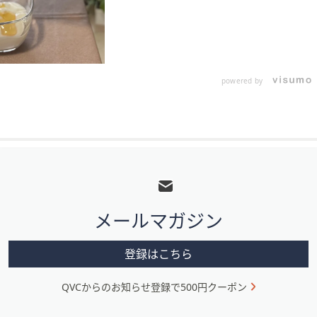
powered by
フ
ッ
タ
メールマガジン
ー
メ
登録はこちら
ニ
QVCからのお知らせ登録で500円クーポン
ュ
ー