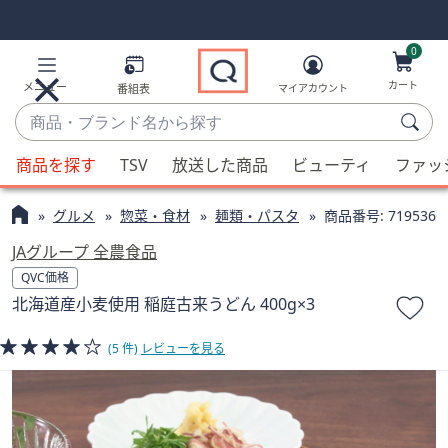
Skip
Skip
Navigation
Navigation
Links
Links2
0
カート
メニュー
番組表
マイアカウント
商
品・
候
ブ
商品を探す
TSV
放送した商品
ビューティ
ファッ
補
ラ
が
ン
グルメ
惣菜・食材
麺類・パスタ
商品番号:
719536
利
ド
用
JAグループ 全農食品
名
可
QVC価格
か
能
北海道産小麦使用 稲庭古来うどん 400g×3
ら
な
探
場
(5 件)
レビューを見る
す
合、
上
下
の