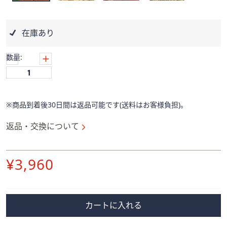
ス
ワ
イ
在庫あり
プ
し
数量:
て
閲
覧
で
※商品到着後30日間は返品可能です(送料はお客様負担)。
き
ま
返品・交換について
す。
削
¥3,960
除
カートに入れる