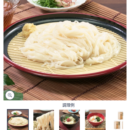
矢
印
キ
ー
ま
た
は
タ
ッ
チ
デ
バ
イ
ス
で
調理例
左
右
に