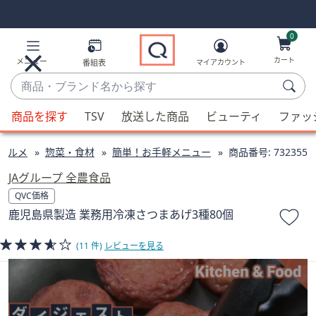
Skip
Skip
Navigation
Navigation
Links
Links2
0
カート
メニュー
番組表
マイアカウント
商
品・
候
ブ
商品を探す
TSV
放送した商品
ビューティ
ファッ
補
ラ
が
ン
グルメ
惣菜・食材
簡単！お手軽メニュー
商品番号:
732355
利
ド
用
JAグループ 全農食品
名
可
QVC価格
か
能
鹿児島県製造 業務用冷凍さつまあげ3種80個
ら
な
探
場
(11 件)
レビューを見る
す
合、
上
下
の