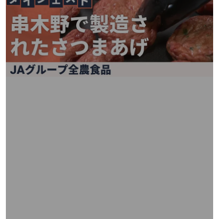
矢
印
キ
ー
ま
た
は
タ
ッ
チ
デ
バ
イ
ス
で
左
右
に