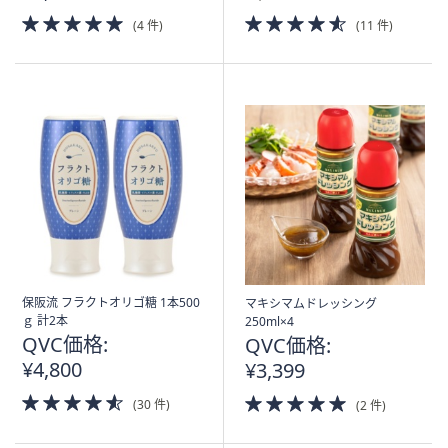
5.0
4.5
(4 件)
(11 件)
of
of
5
5
Stars
Stars
保阪流 フラクトオリゴ糖 1本500
マキシマムドレッシング
ｇ 計2本
250ml×4
QVC価格:
QVC価格:
¥4,800
¥3,399
4.5
5.0
(30 件)
(2 件)
of
of
5
5