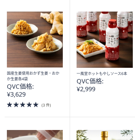
Stars
Stars
国産生姜使用おかず生姜・おか
一風堂ホットもやしソース6本
か生姜各4袋
QVC価格:
QVC価格:
¥2,999
¥3,629
5.0
(3 件)
of
5
Stars