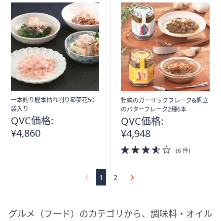
一本釣り鰹本枯れ削り節夢花50
牡蠣のガーリックフレーク&帆立
袋入り
のバターフレーク2種6本
QVC価格:
QVC価格:
¥4,860
¥4,948
3.5
(6 件)
of
5
Stars
1
2
グルメ（フード）のカテゴリから、調味料・オイル