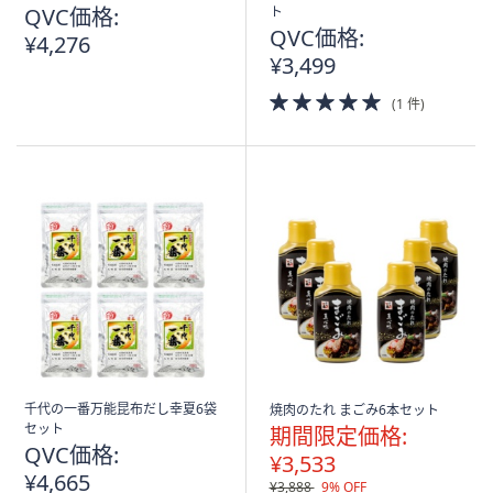
QVC価格:
ト
QVC価格:
¥4,276
¥3,499
5.0
(1 件)
of
5
Stars
千代の一番万能昆布だし幸夏6袋
焼肉のたれ まごみ6本セット
セット
期間限定価格:
QVC価格:
¥3,533
¥4,665
¥3,888
9% OFF