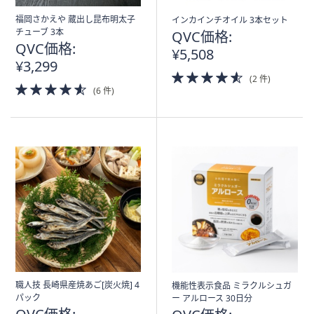
福岡さかえや 蔵出し昆布明太子
インカインチオイル 3本セット
チューブ 3本
QVC価格:
QVC価格:
¥5,508
¥3,299
4.5
(2 件)
4.5
of
(6 件)
of
5
5
Stars
Stars
職人技 長崎県産焼あご[炭火焼] 4
機能性表示食品 ミラクルシュガ
パック
ー アルロース 30日分