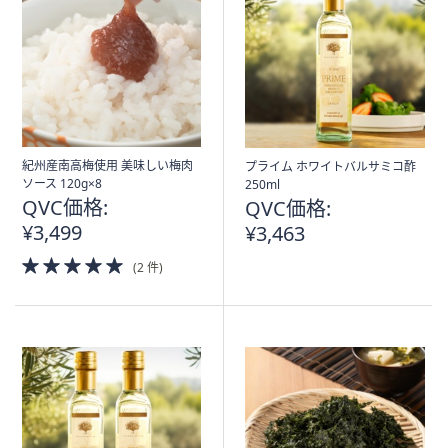
紀州産南高梅使用 美味しい梅肉
プライム ホワイトバルサミコ酢
ソース 120g×8
250ml
QVC価格:
QVC価格:
¥3,499
¥3,463
5.0
(2 件)
of
5
Stars