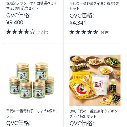
ス
保阪流フラクトオリゴ糖選べる4
千代の一番野菜ブイヨン香澄6袋
ワ
本 25周年記念セット
セット
イ
QVC価格:
QVC価格:
プ
¥9,400
¥4,341
し
4.0
4.5
(12 件)
(4 件)
て
of
of
閲
5
5
Stars
Stars
覧
で
き
ま
す。
千代の一番青柚子こしょう6個セ
QVC千代の一番25周年クッキン
ット
グデイ特別セット
QVC価格:
QVC価格: