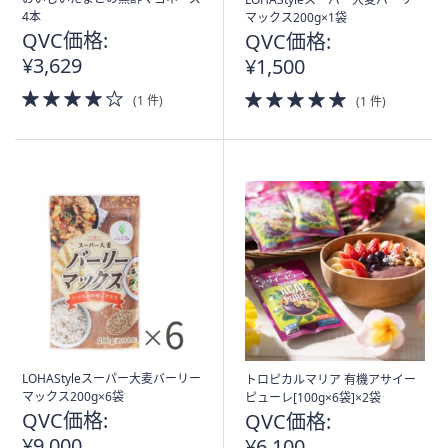
4本
マックス200g×1袋
QVC価格:
QVC価格:
¥3,629
¥1,500
4.0
5.0
(1 件)
(1 件)
of
of
5
5
Stars
Stars
LOHAStyleスーパー大麦バーリー
トロピカルマリア 有機アサイー
マックス200g×6袋
ピューレ[100g×6袋]×2袋
QVC価格:
QVC価格:
¥9,000
¥6,100