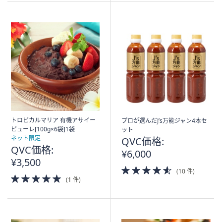
Stars
Stars
トロピカルマリア 有機アサイー
プロが選んだJ’s万能ジャン4本セ
ピューレ[100g×6袋]1袋
ット
ネット限定
QVC価格:
QVC価格:
¥6,000
¥3,500
4.5
(10 件)
5.0
of
(1 件)
of
5
5
Stars
Stars