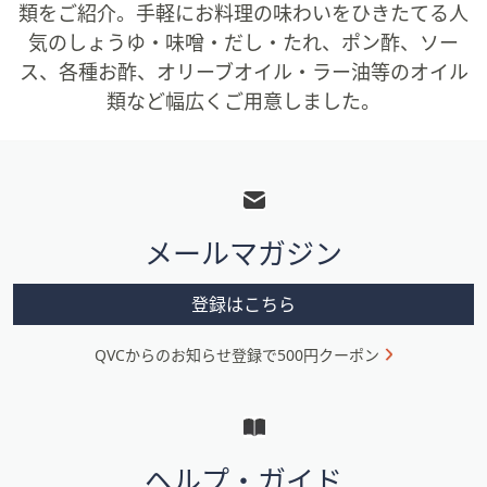
類をご紹介。手軽にお料理の味わいをひきたてる人
気のしょうゆ・味噌・だし・たれ、ポン酢、ソー
ス、各種お酢、オリーブオイル・ラー油等のオイル
類など幅広くご用意しました。
フ
ッ
タ
メールマガジン
ー
メ
登録はこちら
ニ
QVCからのお知らせ登録で500円クーポン
ュ
ー
と
イ
ヘルプ・ガイド