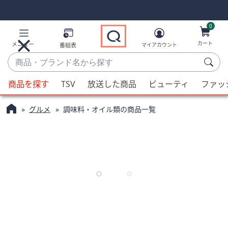
Skip
Skip
Navigation
Navigation
Links
Links2
0
カート
メニュー
番組表
マイアカウント
商
品・
候
ブ
商品を探す
TSV
放送した商品
ビューティ
ファッ
補
ラ
が
ン
グルメ
調味料・オイル類の商品一覧
利
ド
用
名
可
か
能
ら
な
探
場
す
合、
上
下
の