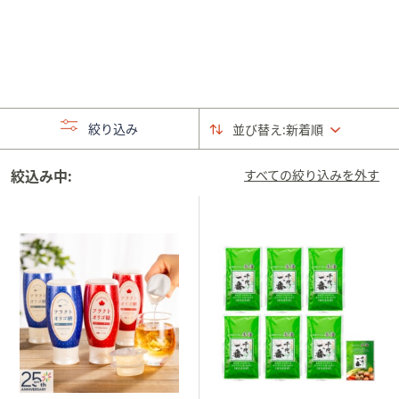
矢
印
キ
ー
ま
た
絞り込み
並び替え:
新着順
は
タ
絞込み中:
すべての絞り込みを外す
ッ
チ
デ
バ
イ
ス
で
左
右
に