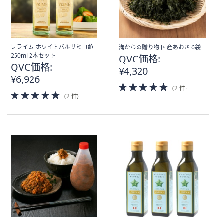
プライム ホワイトバルサミコ酢
海からの贈り物 国産あおさ 6袋
250ml 2本セット
QVC価格:
QVC価格:
¥4,320
¥6,926
5.0
(2 件)
5.0
of
(2 件)
of
5
5
Stars
Stars