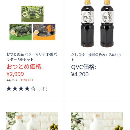
おつとめ品 ベジーマリア 野菜パ
だしつゆ「播磨の極み」2本セッ
ウダー 3箱セット
ト
おつとめ価格:
QVC価格:
¥2,999
¥4,200
¥4,397
31% OFF
4.0
(1 件)
of
5
Stars