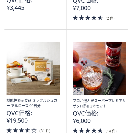
QVC価格:
QVC価格:
¥3,445
¥7,000
4.5
(2 件)
of
5
Stars
機能性表示食品 ミラクルシュガ
プロが選んだスーパープレミアム
ー アルロース 90日分
ザクロ酢II 3本セット
QVC価格:
QVC価格:
¥19,500
¥6,000
3.5
4.5
(31 件)
(14 件)