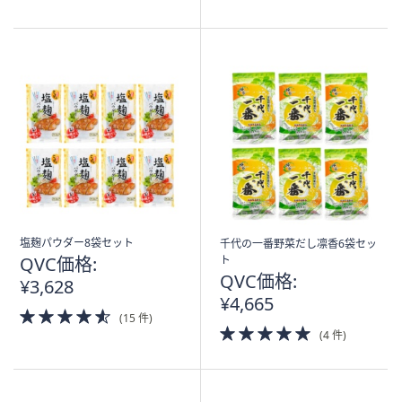
of
of
5
5
Stars
Stars
塩麹パウダー8袋セット
千代の一番野菜だし凛香6袋セッ
QVC価格:
ト
QVC価格:
¥3,628
¥4,665
4.5
(15 件)
of
5.0
(4 件)
5
of
Stars
5
Stars