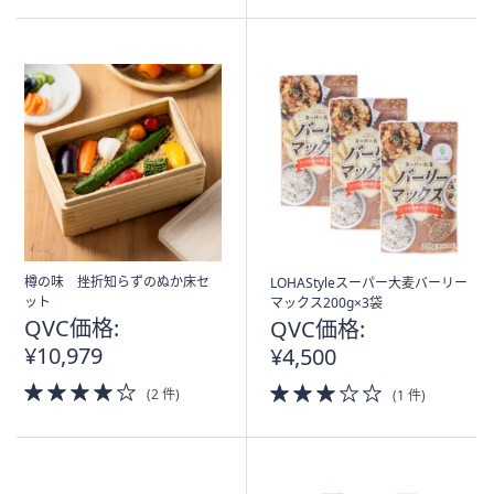
5
Stars
樽の味 挫折知らずのぬか床セ
LOHAStyleスーパー大麦バーリー
ット
マックス200g×3袋
QVC価格:
QVC価格:
¥10,979
¥4,500
4.0
3.0
(2 件)
(1 件)
of
of
5
5
Stars
Stars