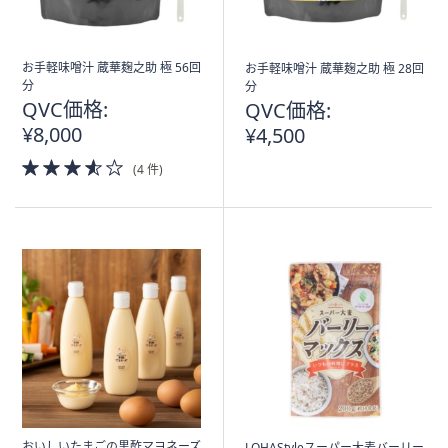
お手軽味噌汁 蔵華麹之助 極 56回
お手軽味噌汁 蔵華麹之助 極 28回
分
分
QVC価格:
QVC価格:
¥8,000
¥4,500
3.5
(4 件)
of
5
Stars
おいしいたまごの黒酢マヨネーズ
LOHAStyleスーパー大麦バーリー