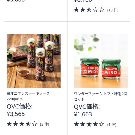
2.5
(13 件)
of
5
Stars
鬼オニオンステーキソース
ワンダーファーム トマト味噌2個
220g×6本
セット
QVC価格:
QVC価格:
¥3,565
¥1,663
3.5
4.0
(3 件)
(1 件)
of
of
5
5