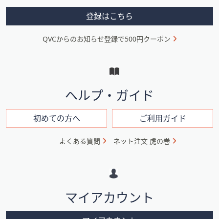
メ
登録はこちら
ニ
QVCからのお知らせ登録で500円クーポン
ュ
ー
と
イ
ヘルプ・ガイド
ン
フ
初めての方へ
ご利用ガイド
ォ
よくある質問
ネット注文 虎の巻
メ
ー
シ
マイアカウント
ョ
ン