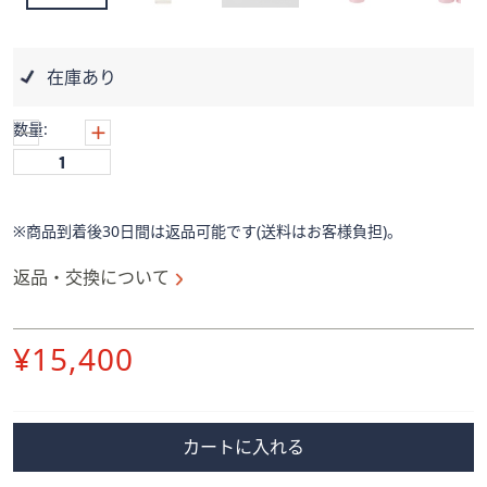
ス
ワ
イ
在庫あり
プ
し
数量:
て
閲
覧
で
※商品到着後30日間は返品可能です(送料はお客様負担)。
き
ま
返品・交換について
す。
削
¥15,400
除
カートに入れる