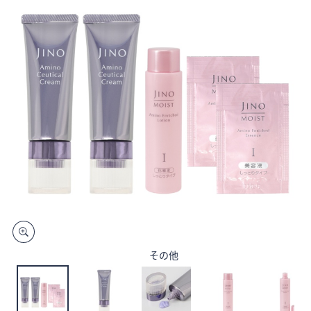
矢
印
キ
ー
ま
た
は
タ
ッ
チ
デ
バ
イ
ス
で
その他
左
右
に