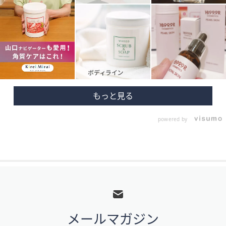
powered by
フ
ッ
タ
メールマガジン
ー