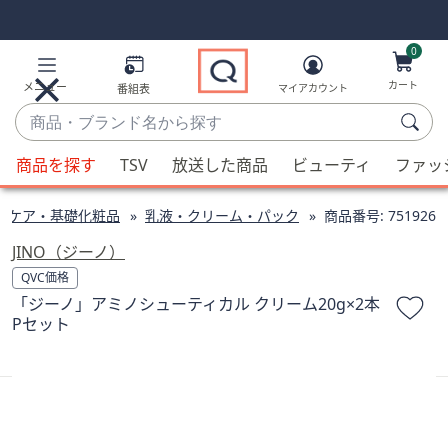
Skip
Skip
Navigation
Navigation
Links
Links2
0
カート
メニュー
番組表
マイアカウント
商
品・
候
ブ
商品を探す
TSV
放送した商品
ビューティ
ファッ
補
ラ
が
ン
ンケア・基礎化粧品
乳液・クリーム・パック
商品番号:
751926
利
ド
用
JINO（ジーノ）
名
可
QVC価格
か
能
「ジーノ」アミノシューティカル クリーム20g×2本
ら
な
Pセット
探
場
す
合、
上
下
の