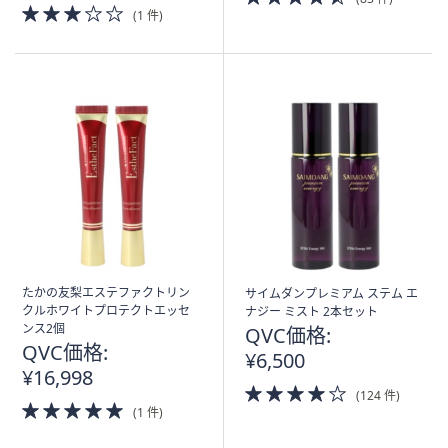
3.0
of
(1 件)
of
5
5
Stars
Stars
たかの友梨エステファクトリン
サイムダンプレミアム ステム エ
クルホワイトプロテクトエッセ
ナジー ミスト 2本セット
ンス2個
QVC価格:
QVC価格:
¥6,500
¥16,998
4.0
(124 件)
5.0
of
(1 件)
of
5
5
Stars