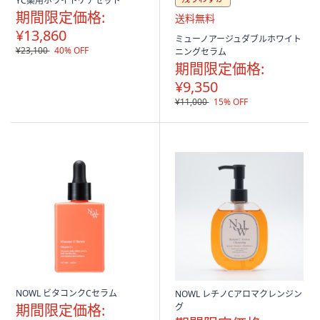
YC薬用ホワイトケアセット
期間限定価格:
¥13,860
送
ミューノアージュダブルホワイト
料
¥23,100
40% OFF
ニングセラム
無
期間限定価格:
料
¥9,350
¥11,000
15% OFF
NOWL ビタコンクCセラム
NOWL レチノCアロマクレンジン
期間限定価格:
グ