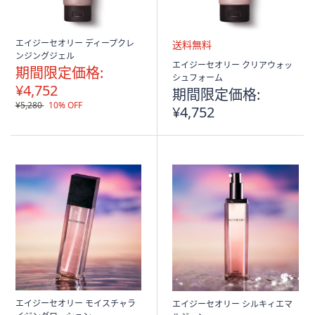
エイジーセオリー ディープクレ
ンジングジェル
送
エイジーセオリー クリアウォッ
期間限定価格:
料
シュフォーム
¥4,752
無
期間限定価格:
料
¥5,280
10% OFF
¥4,752
エイジーセオリー モイスチャラ
エイジーセオリー シルキィエマ