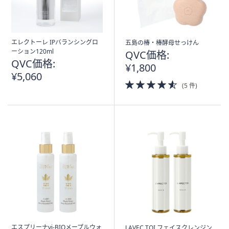
エレクトーレ IPバランシングロ
五島の椿・椿酵母せっけん
ーション120ml
QVC価格:
QVC価格:
¥1,800
¥5,060
4.5
(5 件)
of
5
Stars
エスプリーナvi-BIOメープルウォ
J.AVEC TOI フェイスクレンジン