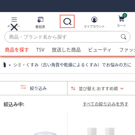
Skip
Skip
Navigation
Navigation
Links
Links2
0
カート
メニュー
番組表
マイアカウント
商
品・
候
ブ
商品を探す
TSV
放送した商品
ビューティ
ファッ
補
ラ
が
ン
シミ・くすみ（古い角質や乾燥によるくすみ）でお悩みの方に
利
ド
用
名
可
か
絞り込み
並び替え:
おすすめ順
能
ら
な
探
場
絞込み中:
すべての絞り込みを外す
す
合、
上
下
の