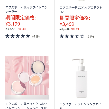
エクスボーテ 薬用ホワイト コン
エクスボーテ CCハイプロテクト
シーラー
UV
期間限定価格:
期間限定価格:
¥3,199
¥3,499
¥3,520
9% OFF
¥3,850
9% OFF
5.0
3.5
(4 件)
(2 件)
of
of
5
5
Stars
Stars
エクスボーテ 薬用リンクルホワ
エクスボーテ クレンジングオイ
イト ファンデーションケース付
ル