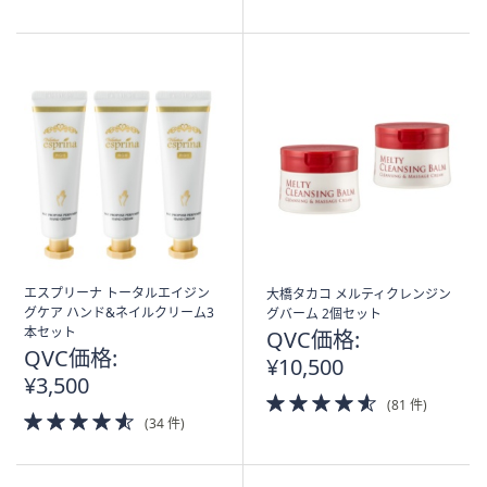
of
of
5
5
Stars
Stars
エスプリーナ トータルエイジン
大橋タカコ メルティクレンジン
グケア ハンド&ネイルクリーム3
グバーム 2個セット
本セット
QVC価格:
QVC価格:
¥10,500
¥3,500
4.5
(81 件)
4.5
of
(34 件)
of
5
5
Stars
Stars