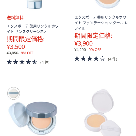
エクスボーテ 薬用リンクルホワ
イト ファンデーション クール レ
送
エクスボーテ 薬用リンクルホワ
フィル
料
イト サンスクリーンネオ
期間限定価格:
無
期間限定価格:
料
¥3,900
¥3,500
¥4,290
9% OFF
¥3,850
9% OFF
4.0
(4 件)
4.5
(4 件)
of
of
5
5
Stars
Stars