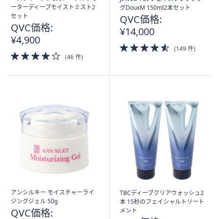
ーターディープモイストミスト2
グDouxM 150ml2本セット
セット
QVC価格:
QVC価格:
¥14,000
¥4,900
4.5
(149 件)
4.0
of
(46 件)
of
5
5
Stars
Stars
アンシルキー モイスチャーライ
TBCディープクリアウォッシュ2
ジングジェル 50g
本 15秒のフェイシャルトリート
QVC価格:
メント