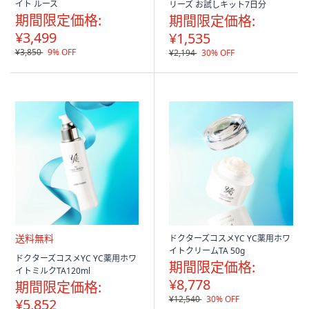
イト ルース
リーズ お試しキット7日分
期間限定価格:
期間限定価格:
¥3,499
¥1,535
¥3,850
9% OFF
¥2,194
30% OFF
ドクターズコスメYC YC薬用ホワ
イトクリームTA 50g
送
ドクターズコスメYC YC薬用ホワ
期間限定価格:
料
イトミルクTA120ml
無
¥8,778
期間限定価格:
料
¥12,540
30% OFF
¥5,852