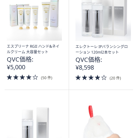
エスプリーナ RGII ハンド&ネイ
エレクトーレ IPバランシングロ
ルクリーム 大容量セット
ーション 120ml2本セット
QVC価格:
QVC価格:
¥5,000
¥8,598
4.0
4.0
(50 件)
(20 件)
of
of
5
5
Stars
Stars