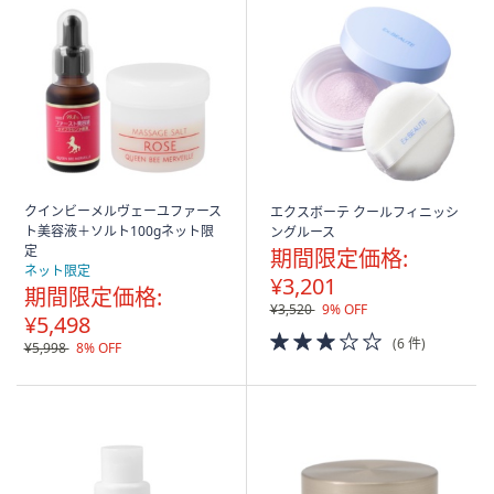
クインビーメルヴェーユファース
エクスボーテ クールフィニッシ
ト美容液＋ソルト100gネット限
ングルース
定
期間限定価格:
ネット限定
¥3,201
期間限定価格:
¥3,520
9% OFF
¥5,498
3.0
(6 件)
¥5,998
8% OFF
of
5
Stars