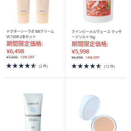
ス
ワ
イ
プ
し
ドクターシーラボ BBクリーム
クインビーメルヴェーユ マッサ
て
VC100R 2本セット
ージソルト1kg
閲
期間限定価格:
期間限定価格:
覧
¥6,498
¥5,998
で
¥7,500
13% OFF
¥6,998
14% OFF
き
4.5
4.5
(2 件)
(12 件)
of
ま
of
5
5
す。
Stars
Stars