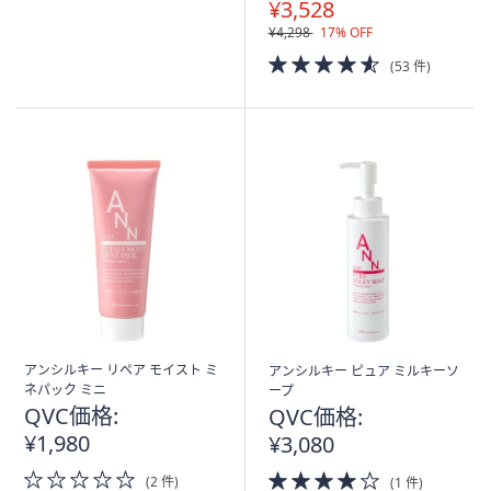
¥3,528
¥4,298
17% OFF
4.5
(53 件)
of
5
Stars
アンシルキー リペア モイスト ミ
アンシルキー ピュア ミルキーソ
ネパック ミニ
ープ
QVC価格:
QVC価格:
¥1,980
¥3,080
0.0
4.0
(2 件)
(1 件)