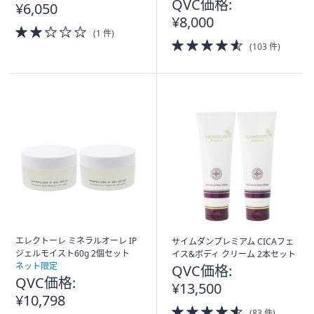
QVC価格:
¥6,050
¥8,000
2.0
(1 件)
of
4.5
(103 件)
5
of
Stars
5
Stars
エレクトーレ ミネラルオーレ IP
サイムダンプレミアム CICAフェ
ジェルモイスト60g 2個セット
イス&ボディ クリーム 2本セット
ネット限定
QVC価格:
QVC価格:
¥13,500
¥10,798
4.5
(83 件)