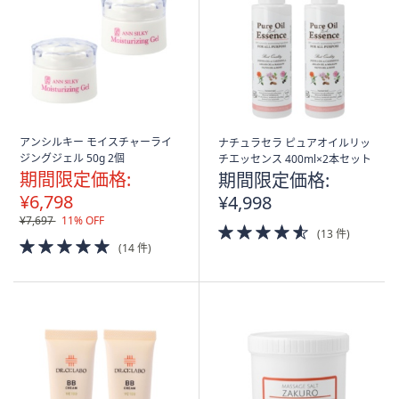
矢
印
キ
ー
ま
た
は
アンシルキー モイスチャーライ
ナチュラセラ ピュアオイルリッ
ジングジェル 50g 2個
チエッセンス 400ml×2本セット
タ
期間限定価格:
期間限定価格:
ッ
¥6,798
¥4,998
チ
¥7,697
11% OFF
デ
4.5
(13 件)
5.0
of
バ
(14 件)
of
5
イ
5
Stars
Stars
ス
で
左
右
に