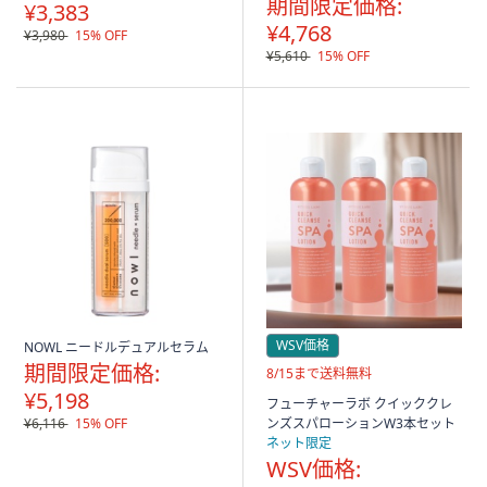
期間限定価格:
¥3,383
¥4,768
¥3,980
15% OFF
¥5,610
15% OFF
WSV価格
NOWL ニードルデュアルセラム
期間限定価格:
送
8/15まで送料無料
料
¥5,198
フューチャーラボ クイッククレ
無
¥6,116
15% OFF
ンズスパローションW3本セット
料
ネット限定
WSV価格: