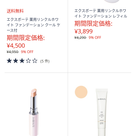
エクスボーテ 薬用リンクルホワ
イト ファンデーション レフィル
送
エクスボーテ 薬用リンクルホワ
期間限定価格:
料
イト ファンデーション クール ケ
無
¥3,899
ース付
料
期間限定価格:
¥4,290
9% OFF
¥4,500
¥4,950
9% OFF
3.0
(5 件)
of
5
Stars