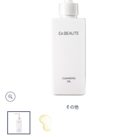
矢
印
キ
ー
ま
た
は
タ
ッ
チ
デ
バ
イ
ス
その他
で
左
右
に