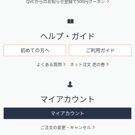
QVCからのお知らせ登録で500円クーポン
ュ
ー
と
イ
ヘルプ・ガイド
ン
フ
初めての方へ
ご利用ガイド
ォ
よくある質問
ネット注文 虎の巻
メ
ー
シ
マイアカウント
ョ
ン
マイアカウント
ご注文の変更・キャンセル