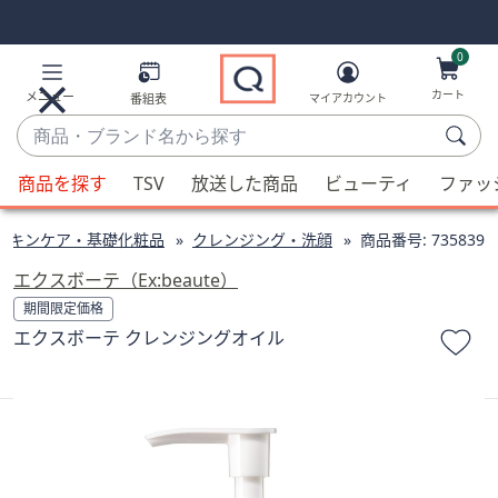
Skip
Skip
Navigation
Navigation
Links
Links2
0
カート
メニュー
番組表
マイアカウント
商
品・
候
ブ
商品を探す
TSV
放送した商品
ビューティ
ファッ
補
ラ
が
ン
スキンケア・基礎化粧品
クレンジング・洗顔
商品番号:
735839
利
ド
用
エクスボーテ（Ex:beaute）
名
可
期間限定価格
か
能
エクスボーテ クレンジングオイル
ら
な
探
場
す
合、
上
下
の