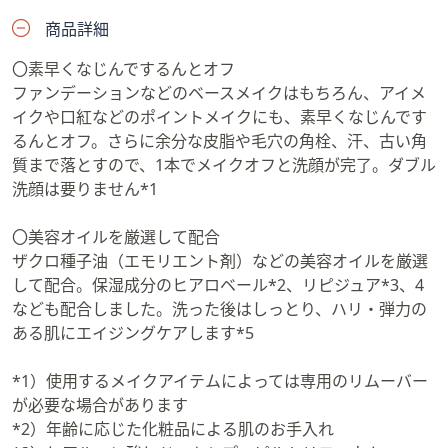
は実は長年使っております。ポイントメイク
までもこれ1本でオフできる手軽さと厳選美
商品詳細
容オイル配合で洗いあがりもしっとり。さら
に！T子最大の推しポイントは癒しの香りで
〇素早くなじんでするんとオフ
す。疲れた一日の終わりのメイク落としも癒
しの香りでリラックスタイムになりますよ。
ファンデーションなどのベースメイクはもちろん、アイメ
そして最後は・・・ジェルタイプになりま
イクや口紅などのポイントメイクにも、素早くなじんです
す。 「エージーセオリー」からエイジーセ
オリー ディープクレンジングジェルです。
るんとオフ。さらに余分な皮脂や毛穴の角栓、汗、古い角
今回ご紹介する中で唯一のチューブタイプで
質まで落とすので、1本でメイクオフと洗顔が完了。ダブル
す。少し硬めのジェルに一瞬あれ？となりま
すが、肌に置くと体温でゆるゆる・・・オイ
洗顔は要りません*1
ル状に変化！メイクや皮脂になじむと、最後
は少量の水（ぬるま湯）となじませてミルク
状に変化！肌のうえで三変化したあとの洗い
〇美容オイルを厳選して配合
あがりはやわらかい肌に。香りはラグジュア
ザクロ種子油（エモリエント剤）などの美容オイルを厳選
リーなホテルにいるような贅沢なお花の香り
です。 いつものクレンジングも肌の状態や
して配合。保湿成分のヒアロベール*2、リピジュア*3、4
メイクの濃さなどで使い分けてみてはいかが
なども配合しました。洗った後はしっとり、ハリ・弾力の
でしょうか。
ある肌にエイジングケアします*5
*1）使用するメイクアイテムによっては専用のリムーバー
が必要な場合があります
*2）年齢に応じた化粧品による肌のお手入れ