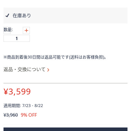
ス
ワ
イ
在庫あり
プ
し
数量:
て
閲
覧
で
※商品到着後30日間は返品可能です(送料はお客様負担)。
き
返品・交換について
ま
す。
¥3,599
適用期間: 7/23 - 8/22
削
¥3,960
9% OFF
除