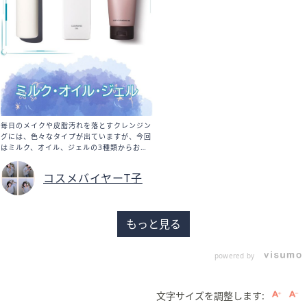
毎日のメイクや皮脂汚れを落とすクレンジン
グには、色々なタイプが出ていますが、今回
はミルク、オイル、ジェルの3種類からおす
すめのアイテムを紹介します。 まずはミル
クタイプからいってみましょう！ 「ミュー
コスメバイヤーT子
ノアージュ」のディープクレンジングミルク
です。一般的にミルククレンジングはクレン
ジングの中でも肌への負担が少ないと言われ
ています。ですので、この季節の変わり目の
もっと見る
揺らぎシーズンには特におすすめのポイント
です。優しいようでいて、実はメイクだけで
なく古い角質も落としやすくする成分配合な
powered by
のが優秀です。 次はオイルタイプになりま
す。 「エクスボーテ」クレンジングオイル
です。オイルタイプは他のクレンジングと比
較すると洗浄力が高く、ダブル洗顔不要のも
文字サイズを調整します:
のが多いのが特徴です。このアイテムはT子