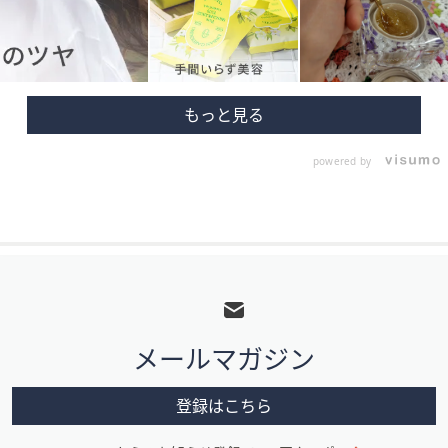
powered by
フ
ッ
タ
メールマガジン
ー
メ
登録はこちら
ニ