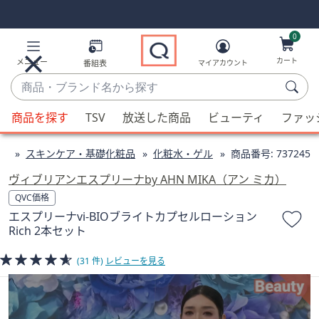
Skip
Skip
Navigation
Navigation
Links
Links2
0
カート
メニュー
番組表
マイアカウント
商
品・
候
ブ
商品を探す
TSV
放送した商品
ビューティ
ファッ
補
ラ
が
ン
ィ
スキンケア・基礎化粧品
化粧水・ゲル
商品番号:
737245
利
ド
用
ヴィブリアンエスプリーナby AHN MIKA（アン ミカ）
名
可
QVC価格
か
能
エスプリーナvi-BIOブライトカプセルローション
ら
な
Rich 2本セット
探
場
す
合、
(31 件)
レビューを見る
上
下
の