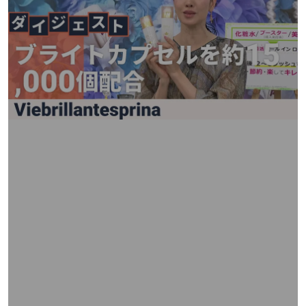
矢
印
キ
ー
ま
た
は
タ
ッ
チ
デ
バ
イ
ス
で
左
右
に