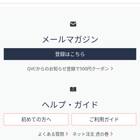
フ
ッ
タ
メールマガジン
ー
メ
登録はこちら
ニ
QVCからのお知らせ登録で500円クーポン
ュ
ー
と
イ
ヘルプ・ガイド
ン
フ
初めての方へ
ご利用ガイド
ォ
よくある質問
ネット注文 虎の巻