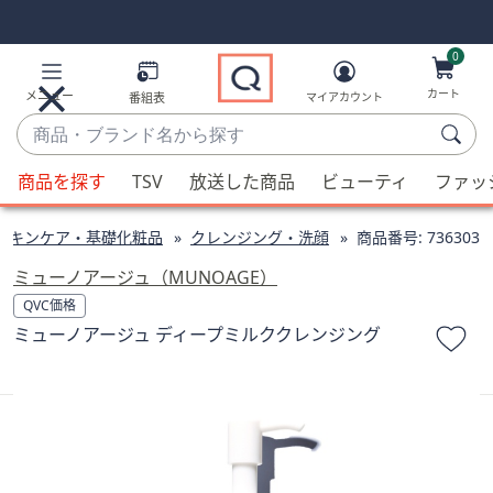
Skip
Skip
Navigation
Navigation
Links
Links2
0
カート
メニュー
番組表
マイアカウント
商
品・
候
ブ
商品を探す
TSV
放送した商品
ビューティ
ファッ
補
ラ
が
ン
スキンケア・基礎化粧品
クレンジング・洗顔
商品番号:
736303
利
ド
用
ミューノアージュ（MUNOAGE）
名
可
QVC価格
か
能
ミューノアージュ ディープミルククレンジング
ら
な
探
場
す
合、
上
下
の