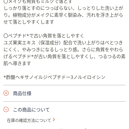
〇メイクも角質もミルクで落とす
す。疲れた一日の終わりのメイク落としも癒
しの香りでリラックスタイムになりますよ。
しっかり落とすのにつっぱらない、しっとりした洗い上が
そして最後は・・・ジェルタイプになりま
り。植物成分がメイクに素早く馴染み、汚れを浮き上がら
す。 「エージーセオリー」からエイジーセ
オリー ディープクレンジングジェルです。
せて落としやすくします
今回ご紹介する中で唯一のチューブタイプで
す。少し硬めのジェルに一瞬あれ？となりま
すが、肌に置くと体温でゆるゆる・・・オイ
〇ペプチド*で古い角質を落としやすく
ル状に変化！メイクや皮脂になじむと、最後
ユズ果実エキス（保湿成分）配合で洗い上がりはべとつき
は少量の水（ぬるま湯）となじませてミルク
状に変化！肌のうえで三変化したあとの洗い
にくく、やみつきになるしっとり感。さらに角質をやわら
あがりはやわらかい肌に。香りはラグジュア
げるペプチド*が古い角質を落としやすくし、つるつるの素
リーなホテルにいるような贅沢なお花の香り
です。 いつものクレンジングも肌の状態や
肌へ導きます
メイクの濃さなどで使い分けてみてはいかが
でしょうか。
*酢酸ヘキサノイルジペプチドー3ノルイロイシン
商品仕様
この商品について
在庫の確認方法について