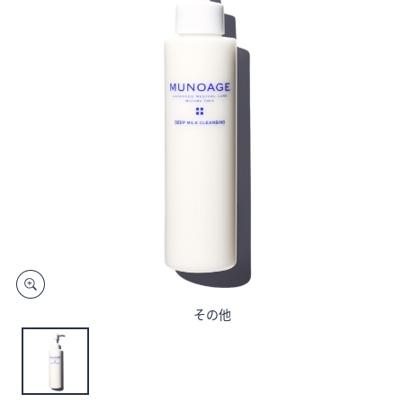
矢
印
キ
ー
ま
た
は
タ
ッ
チ
デ
バ
イ
ス
その他
で
左
右
に