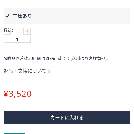
ス
ワ
イ
在庫あり
プ
し
数量:
て
閲
覧
で
※商品到着後30日間は返品可能です(送料はお客様負担)。
き
返品・交換について
ま
す。
削
¥3,520
除
カートに入れる