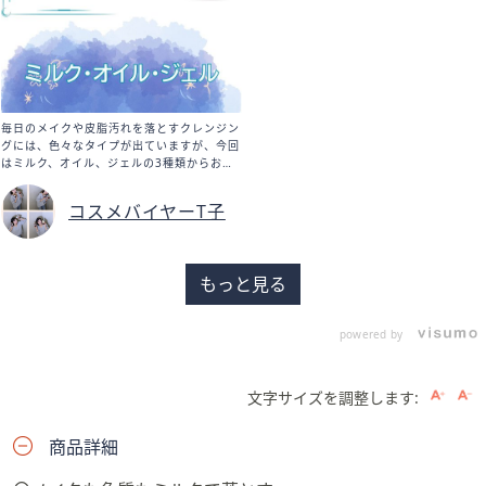
毎日のメイクや皮脂汚れを落とすクレンジン
グには、色々なタイプが出ていますが、今回
はミルク、オイル、ジェルの3種類からおす
すめのアイテムを紹介します。 まずはミル
クタイプからいってみましょう！ 「ミュー
コスメバイヤーT子
ノアージュ」のディープクレンジングミルク
です。一般的にミルククレンジングはクレン
ジングの中でも肌への負担が少ないと言われ
ています。ですので、この季節の変わり目の
もっと見る
揺らぎシーズンには特におすすめのポイント
です。優しいようでいて、実はメイクだけで
なく古い角質も落としやすくする成分配合な
powered by
のが優秀です。 次はオイルタイプになりま
す。 「エクスボーテ」クレンジングオイル
です。オイルタイプは他のクレンジングと比
較すると洗浄力が高く、ダブル洗顔不要のも
文字サイズを調整します:
のが多いのが特徴です。このアイテムはT子
は実は長年使っております。ポイントメイク
までもこれ1本でオフできる手軽さと厳選美
商品詳細
容オイル配合で洗いあがりもしっとり。さら
に！T子最大の推しポイントは癒しの香りで