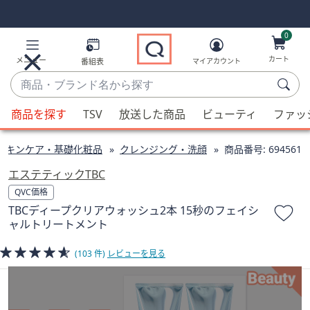
Skip
Skip
Navigation
Navigation
Links
Links2
0
カート
メニュー
番組表
マイアカウント
商
品・
候
ブ
商品を探す
TSV
放送した商品
ビューティ
ファッ
補
ラ
が
ン
スキンケア・基礎化粧品
クレンジング・洗顔
商品番号:
694561
利
ド
用
エステティックTBC
名
可
QVC価格
か
能
TBCディープクリアウォッシュ2本 15秒のフェイシ
ら
な
ャルトリートメント
探
場
す
合、
(103 件)
レビューを見る
上
下
の