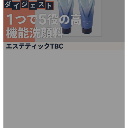
矢
印
キ
ー
ま
た
は
タ
ッ
チ
デ
バ
イ
ス
で
左
右
に