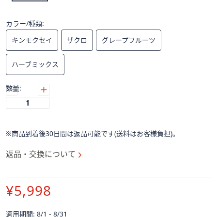
ス
ワ
イ
カラー/種類:
プ
キンモクセイ
ザクロ
グレープフルーツ
し
て
ハーブミックス
閲
覧
数量:
で
き
ま
す。
※商品到着後30日間は返品可能です(送料はお客様負担)。
返品・交換について
¥5,998
適用期間: 8/1 - 8/31