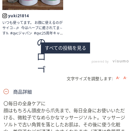
yuki21814
いつも使ってます。 お顔に使えるのが
サイコ∼🎉 今はハーブに癒されてま∼
す🫰 #qvcジャパン #qvc25周年キャ
ンペーン 💝
すべての投稿を見る
powered by
文字サイズを調整します:
商品詳細
〇毎日の全身ケアに
顔はもちろん頭皮から爪先まで、毎日全身にお使いいただ
ける、微粒子でなめらかなマッサージソルト。マッサージ
ソルトで古い角質を落としたお肌は、その後に使う化粧