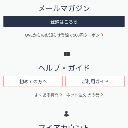
タ
メールマガジン
ー
メ
登録はこちら
ニ
QVCからのお知らせ登録で500円クーポン
ュ
ー
と
イ
ヘルプ・ガイド
ン
フ
初めての方へ
ご利用ガイド
ォ
よくある質問
ネット注文 虎の巻
メ
ー
シ
マイアカウント