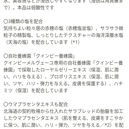
水、美容液などが浸透しやすくなります（浸透は角質層ま
で）。本品は弱酸性です
〇3種類の塩を配合
気持ちよい粒々感の赤穂の塩（赤穂塩並塩）、サラサラ微
粒子の精製塩、しっとりしたテクスチャーの海洋深層水塩
（天海の塩）を配合しています（*1）
〇自社養蜂園「クインビー養蜂園」
クインビーメルヴェーユ専用の自社養蜂園「クインビー養
蜂園」で採取したローヤルゼリーエキス（保湿、肌に潤
い、ハリを与える）、プロポリスエキス（保湿、肌に潤
い、ツヤ、ハリ・弾力を与える。皮膚を保護する）、ハチ
ミツ（保湿）を配合しています
〇ウマプラセンタエキスも配合
北海道の契約牧場から仕入れたサラブレッドの胎盤を加工
したウマプラセンタエキス（肌を整える、皮膚をすこやか
に保つ、肌に潤い、ハリ・弾力、ツヤを与える／*2）を配