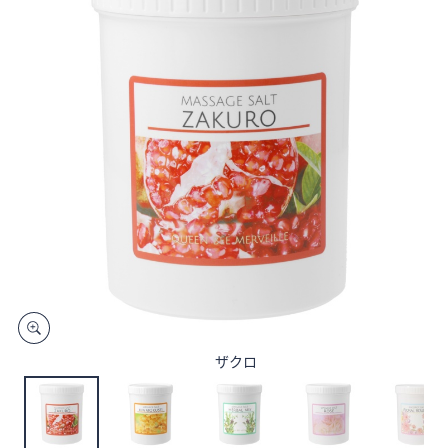
矢
印
キ
ー
ま
た
は
タ
ッ
チ
デ
バ
イ
ス
で
ザクロ
左
右
に