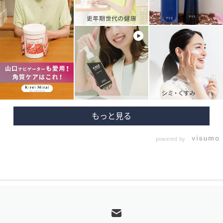
powered by
フ
ッ