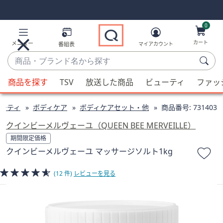
Skip
Skip
Navigation
Navigation
Links
Links2
0
カート
メニュー
番組表
マイアカウント
商
品・
候
ブ
商品を探す
TSV
放送した商品
ビューティ
ファッ
補
ラ
が
ン
ーティ
ボディケア
ボディケアセット・他
商品番号:
731403
利
ド
用
クインビーメルヴェーユ（QUEEN BEE MERVEILLE）
名
可
期間限定価格
か
能
クインビーメルヴェーユ マッサージソルト1kg
ら
な
探
場
(12 件)
レビューを見る
す
合、
上
下
の