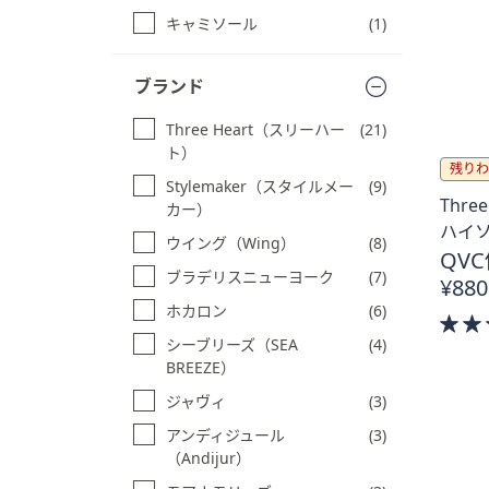
キ
る
キャミソール
(1)
ー
ま
ブランド
た
は
Three Heart（スリーハー
(21)
タ
ト）
ッ
残りわ
Stylemaker（スタイルメー
(9)
チ
Thr
カー）
デ
ハイ
ウイング（Wing）
(8)
バ
QVC
イ
ブラデリスニューヨーク
(7)
¥880
ス
ホカロン
(6)
で
シーブリーズ（SEA
(4)
左
BREEZE）
右
ジャヴィ
(3)
に
ス
アンディジュール
(3)
ワ
（Andijur）
イ