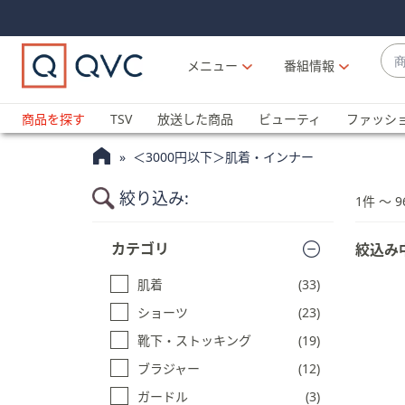
Skip
Skip
Navigation
Navigation
Links
Links2
商
メニュー
番組情報
品
候
ブ
補
ラ
商品を探す
TSV
放送した商品
ビューティ
ファッシ
が
ン
利
＜3000円以下＞肌着・インナー
ド
用
名
可
絞り込み:
1件 〜 9
か
能
ら
商
な
カテゴリ
絞込み
探
品
場
一
す
合
肌着
(33)
覧
上
に
ショーツ
(23)
下
ス
靴下・ストッキング
(19)
キ
の
ッ
ブラジャー
(12)
矢
プ
印
ガードル
(3)
す