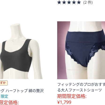
of
5.0
(2 件)
5
of
Stars
5
Stars
ずか
フィッテングのプロがおす
る大人ファーストショーツ
グ ハーフトップ 綿の贅沢
期間限定価格:
ト限定
¥1,799
限定価格: