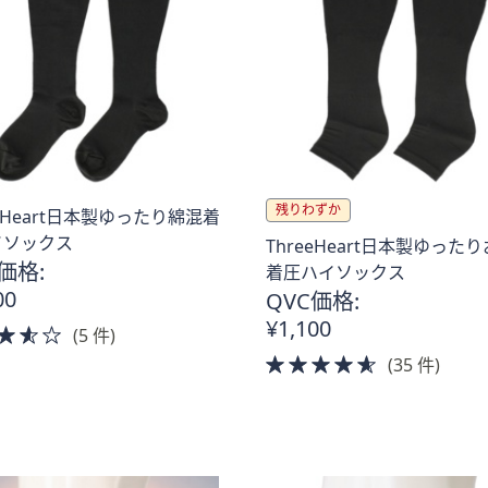
残りわずか
eeHeart日本製ゆったり綿混着
。
イソックス
ThreeHeart日本製ゆった
価格:
着圧ハイソックス
00
QVC価格:
¥1,100
3.5
(5 件)
of
4.5
(35 件)
5
of
Stars
5
Stars