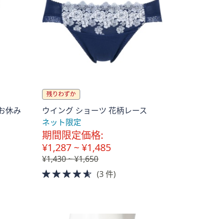
残りわずか
りお休み
ウイング ショーツ 花柄レース
ネット限定
期間限定価格:
¥1,287 ~ ¥1,485
¥1,430 ~ ¥1,650
4.5
(3 件)
of
5
Stars