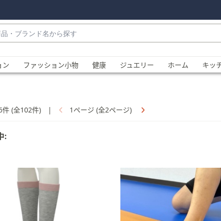
・
ョン
ファッション小物
健康
ジュエリー
ホーム
キッ
6件 (全102件)
|
1ページ (全2ページ)
中:
、