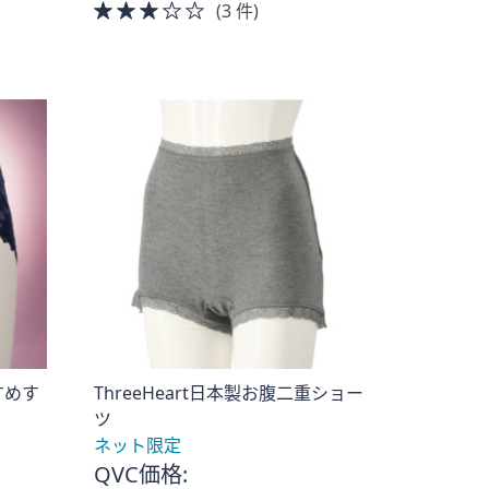
3.0
(3 件)
of
5
Stars
すめす
ThreeHeart日本製お腹二重ショー
ツ
ネット限定
QVC価格: