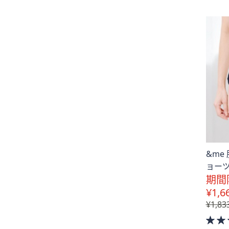
&me
ョー
期間
¥1,6
¥1,83