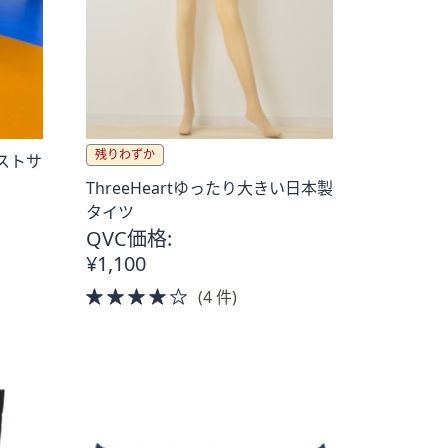
残りわずか
シストサ
ThreeHeartゆったり大きい日本製
タイツ
QVC価格:
¥1,100
4.0
(4 件)
of
5
Stars