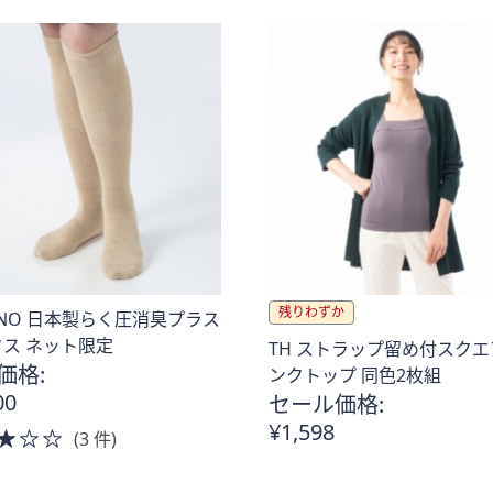
Stars
残りわずか
ENO 日本製らく圧消臭プラス
ス ネット限定
TH ストラップ留め付スク
価格:
ンクトップ 同色2枚組
00
セール価格:
¥1,598
3.0
(3 件)
of
5