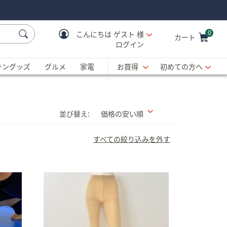
0
こんにちは
ゲスト 様
カート
ログイン
Cart is Empty
C
チングッズ
グルメ
家電
お買得
初めての方へ
並び替え:
価格の安い順
すべての絞り込みを外す