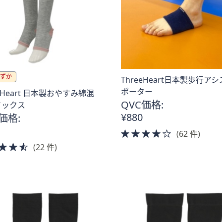
ずか
ThreeHeart日本製歩行ア
ポーター
eeHeart 日本製おやすみ綿混
QVC価格:
ソックス
¥880
価格:
4.0
(62 件)
of
4.5
(22 件)
5
of
Stars
5
Stars