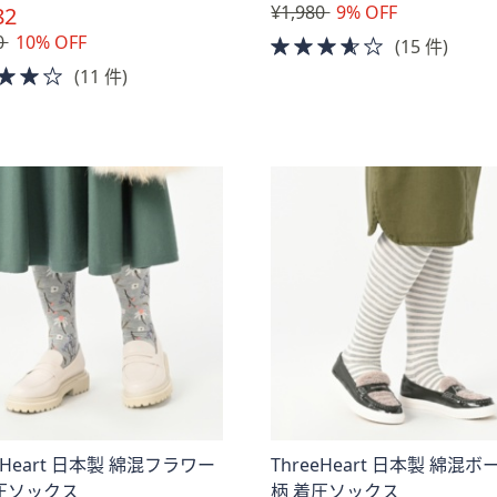
¥1,980
9% OFF
82
0
10% OFF
3.5
(15 件)
of
4.0
(11 件)
5
of
Stars
5
Stars
eeHeart 日本製 綿混フラワー
ThreeHeart 日本製 綿混
圧ソックス
柄 着圧ソックス