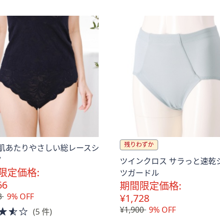
Stars
残りわずか
 肌あたりやさしい総レースシ
ツ
ツインクロス サラっと速乾
限定価格:
ツガードル
66
期間限定価格:
3
9% OFF
¥1,728
¥1,900
9% OFF
3.5
(5 件)