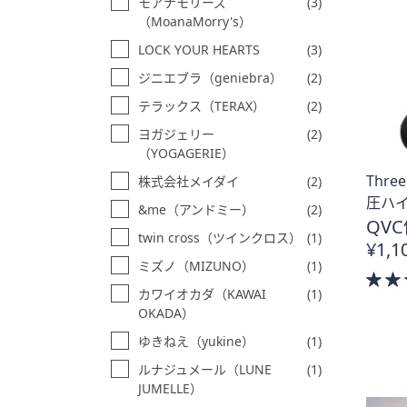
モアナモリーズ
(3)
プ
（MoanaMorry's）
し
LOCK YOUR HEARTS
(3)
て
ジニエブラ（geniebra）
(2)
閲
覧
テラックス（TERAX）
(2)
で
ヨガジェリー
(2)
き
（YOGAGERIE）
ま
Thr
株式会社メイダイ
(2)
す
圧ハ
&me（アンドミー）
(2)
QVC
twin cross（ツインクロス）
(1)
¥1,1
ミズノ（MIZUNO）
(1)
カワイオカダ（KAWAI
(1)
OKADA）
ゆきねえ（yukine）
(1)
ルナジュメール（LUNE
(1)
JUMELLE）