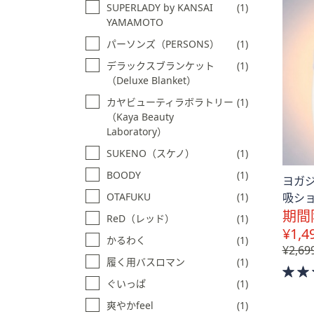
SUPERLADY by KANSAI
(1)
YAMAMOTO
パーソンズ（PERSONS）
(1)
デラックスブランケット
(1)
（Deluxe Blanket）
カヤビューティラボラトリー
(1)
（Kaya Beauty
Laboratory）
SUKENO（スケノ）
(1)
BOODY
(1)
ヨガ
吸シ
OTAFUKU
(1)
期間
ReD（レッド）
(1)
¥1,4
かるわく
(1)
¥2,69
履く用バスロマン
(1)
ぐいっぱ
(1)
爽やかfeel
(1)