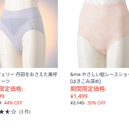
ジェリー 丹田をおさえた美呼
&me やさしい総レースショ
ョーツ
[はきこみ深め]
限定価格:
期間限定価格:
99
¥1,499
9
44% OFF
¥2,145
30% OFF
3.5
(3 件)
of
5