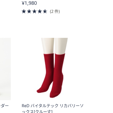
¥1,980
4.5
(2 件)
of
5
Stars
ボーダー
ReD バイタルテック リカバリーソ
ックス[クルー丈]