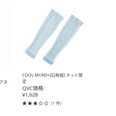
COOL MOMI×2[2枚組] ネット限
定
エアタ
QVC価格:
¥1,628
3.0
(1 件)
of
5