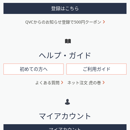
メ
登録はこちら
ニ
QVCからのお知らせ登録で500円クーポン
ュ
ー
と
イ
ヘルプ・ガイド
ン
フ
初めての方へ
ご利用ガイド
ォ
よくある質問
ネット注文 虎の巻
メ
ー
シ
マイアカウント
ョ
ン
マイアカウント