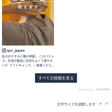
qvc_japan
私のおやすみ三種の神器✨ このパジャ
マ、生地が最高に気持ちよくて寝やす
い👚 ナイトキャップ、一度被ったら
もうやめられない。🌠 摩擦から守って
くれる16匁シルク100％の生地 足は
すべての投稿を見る
しっかりマッサージしてから着圧ソッ
クス🧦 これで快眠、おやすみなさい
🌙 #QVC #qvcジャパン #qvcfashion
powered by
#QVCジャパン #ナイトキャップ #着
圧ソックス #快眠グッズ #三種の神器
#おやすみグッズ #おやすみグッズ特
文字サイズを調整します:
集