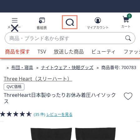
Skip
Skip
Navigation
Navigation
Links
Links2
0
カート
メニュー
番組表
マイアカウント
商
品・
候
ブ
商品を探す
TSV
放送した商品
ビューティ
ファッ
補
ラ
が
ン
ン
布団・寝具
ナイトウェア・快眠グッズ
商品番号:
700783
利
ド
用
Three Heart（スリーハート）
名
可
QVC価格
か
能
ThreeHeart日本製ゆったりお休み着圧ハイソック
ら
な
ス
探
場
す
合、
(35 件)
レビューを見る
上
下
の