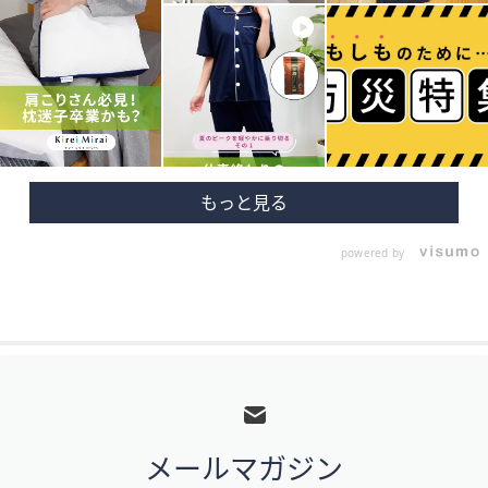
powered by
フ
ッ
タ
メールマガジン
ー