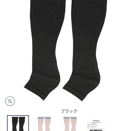
矢
印
キ
ー
ま
た
は
タ
ッ
チ
デ
バ
イ
ス
で
左
ブラック
右
に