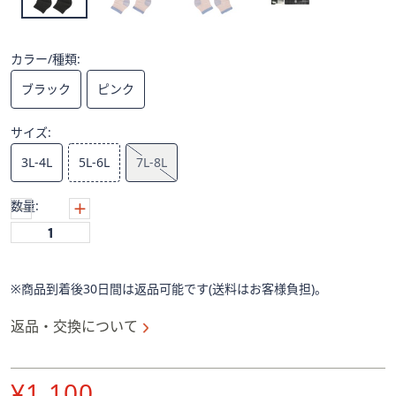
ス
ワ
イ
カラー/種類:
プ
し
ブラック
ピンク
て
閲
サイズ:
覧
3L-4L
5L-6L
7L-8L
で
き
数量:
ま
す。
※商品到着後30日間は返品可能です(送料はお客様負担)。
返品・交換について
削
¥1,100