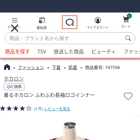
Skip
Skip
Navigation
Navigation
Links
Links2
0
カート
メニュー
番組表
マイアカウント
商
品・
候
ブ
商品を探す
TSV
放送した商品
ビューティ
ファッ
補
ラ
が
ン
ファッション
下着
肌着
商品番号:
747596
利
ド
用
ホカロン
名
可
QVC価格
か
能
着るホカロン ふわふわ長袖ロゴインナー
ら
な
探
場
(3 件)
レビューを見る
す
合、
上
下
の