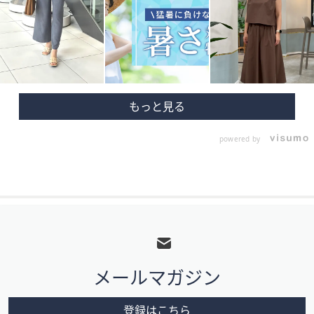
powered by
フ
ッ
タ
メールマガジン
ー
メ
登録はこちら