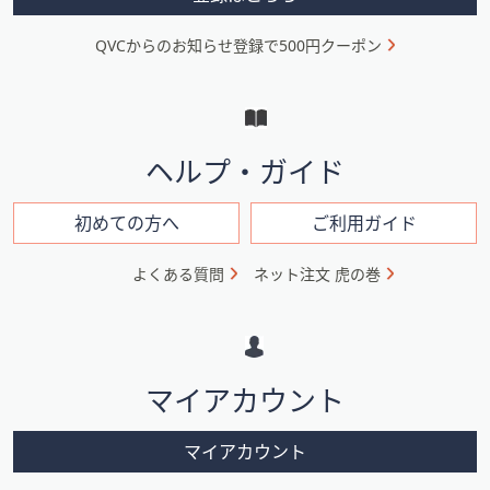
ニ
QVCからのお知らせ登録で500円クーポン
ュ
ー
と
イ
ヘルプ・ガイド
ン
フ
初めての方へ
ご利用ガイド
ォ
よくある質問
ネット注文 虎の巻
メ
ー
シ
マイアカウント
ョ
ン
マイアカウント