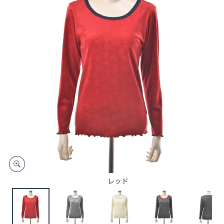
矢
印
キ
ー
ま
た
は
タ
ッ
チ
デ
バ
イ
ス
で
レッド
左
右
に