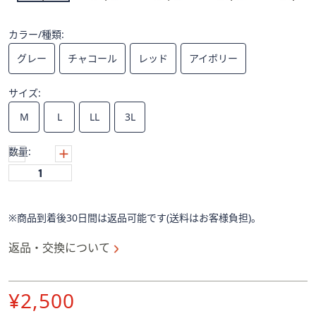
ス
ワ
イ
カラー/種類:
プ
グレー
チャコール
レッド
アイボリー
し
て
サイズ:
閲
M
L
LL
3L
覧
で
数量:
き
ま
す。
※商品到着後30日間は返品可能です(送料はお客様負担)。
返品・交換について
削
¥2,500