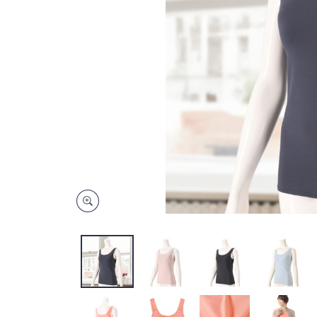
キ
ー
ま
た
は
タ
ッ
チ
デ
バ
イ
ス
で
左
右
に
ス
ワ
イ