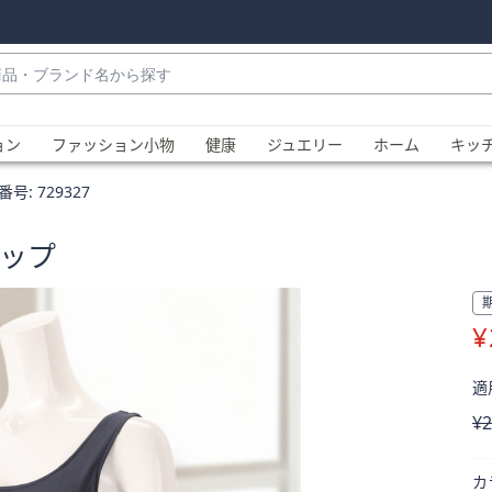
・
ョン
ファッション小物
健康
ジュエリー
ホーム
キッ
番号:
729327
トップ
¥
、
適用
削
¥2
カ