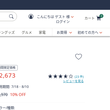
0
こんにちは
ゲスト 様
カート
ログイン
Cart is Empty
C
チングッズ
グルメ
家電
お買得
初めての方へ
期間限定価格
2,673
(23 件)
レビューを見る
期間: 7/18 - 8/10
,970
10% OFF
除
ラー/種類: