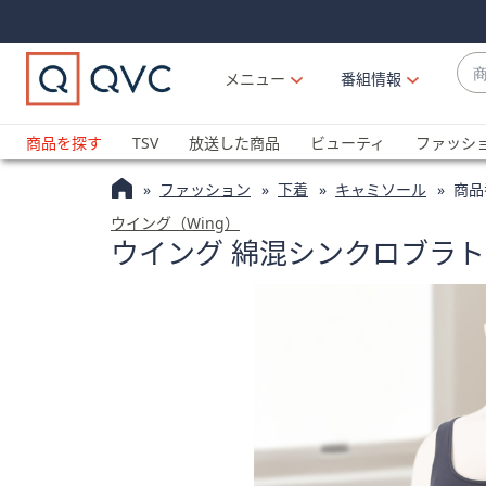
Skip
Skip
Navigation
Navigation
Links
Links2
商
メニュー
番組情報
品
候
ブ
補
ラ
商品を探す
TSV
放送した商品
ビューティ
ファッシ
が
ン
利
ファッション
下着
キャミソール
商品
ド
用
名
ウイング（Wing）
可
ウイング 綿混シンクロブラ
か
能
ら
な
探
場
す
合
上
下
の
矢
印