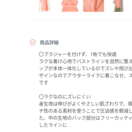
プ
し
て
閲
覧
で
商品詳細
き
〇ブラジャーを付けず、1枚でも快適
ま
ラクな着け心地でバストラインを自然に整
す
ップが本体一体化しているのでズレや飛び
ザインなのでアウターライクに着こなせ、ス
です
〇ラクなのにズレにくい
身生地は伸びがよくやさしい肌ざわりで、
チ性のある素材を使うことで圧迫感を軽減
た、中の生地のバック部分はフリーカッテ
したラインに