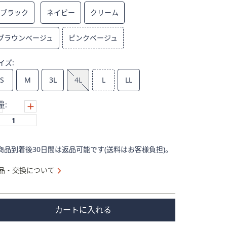
ブラック
ネイビー
クリーム
ブラウンベージュ
ピンクベージュ
イズ:
S
M
3L
4L
L
LL
量:
商品到着後30日間は返品可能です(送料はお客様負担)。
品・交換について
カートに入れる