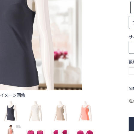
サ
数
※
イメージ画像
返