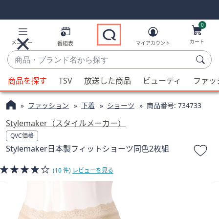
Skip
Skip
Navigation
Navigation
Links
Links2
0
カート
メニュー
番組表
マイアカウント
商
品・
候
ブ
商品を探す
TSV
放送した商品
ビューティ
ファッ
補
ラ
が
ン
ファッション
下着
ショーツ
商品番号:
734733
利
ド
用
Stylemaker（スタイルメーカー）
名
可
QVC価格
か
能
Stylemaker日本製フィットショーツ同色2枚組
ら
な
探
場
(10 件)
レビューを見る
す
合、
上
下
の