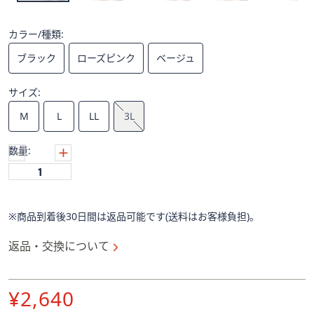
ス
ワ
イ
カラー/種類:
プ
ブラック
ローズピンク
ベージュ
し
て
サイズ:
閲
M
L
LL
3L
覧
で
数量:
き
ま
す。
※商品到着後30日間は返品可能です(送料はお客様負担)。
返品・交換について
削
¥2,640