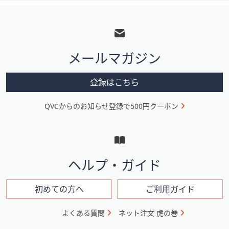
フ
ッ
タ
メールマガジン
ー
メ
登録はこちら
ニ
QVCからのお知らせ登録で500円クーポン
ュ
ー
と
イ
ヘルプ・ガイド
ン
フ
初めての方へ
ご利用ガイド
ォ
よくある質問
ネット注文 虎の巻
メ