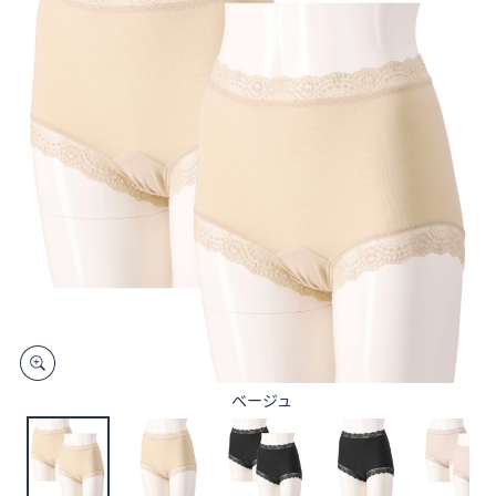
矢
印
キ
ー
ま
た
は
タ
ッ
チ
デ
バ
イ
ス
で
ベージュ
左
右
に