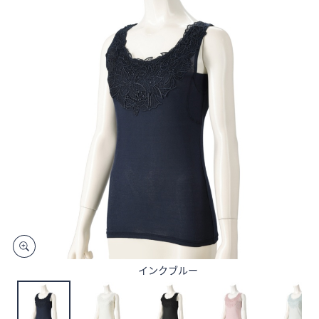
矢
印
キ
ー
ま
た
は
タ
ッ
チ
デ
バ
イ
ス
で
左
インクブルー
右
に