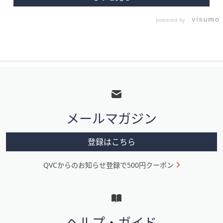
powered by
フ
ッ
タ
メールマガジン
ー
メ
登録はこちら
ニ
QVCからのお知らせ登録で500円クーポン
ュ
ー
と
イ
ヘルプ・ガイド