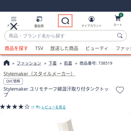
Skip
Skip
Navigation
Navigation
Links
Links2
0
カート
メニュー
番組表
マイアカウント
商
品・
候
ブ
商品を探す
TSV
放送した商品
ビューティ
ファッ
補
ラ
が
ン
ファッション
下着
肌着
商品番号:
738519
利
ド
用
Stylemaker（スタイルメーカー）
名
可
QVC価格
か
能
Stylemaker ユリモチーフ綿混汗取り付タンクトッ
ら
な
プ
探
場
す
合、
(1 件)
レビューを見る
上
下
の