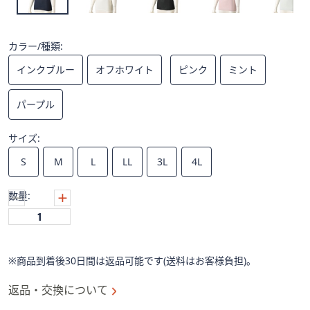
ス
ワ
イ
カラー/種類:
プ
し
インクブルー
オフホワイト
ピンク
ミント
て
閲
パープル
覧
で
サイズ:
き
S
M
L
LL
3L
4L
ま
す。
数量:
※商品到着後30日間は返品可能です(送料はお客様負担)。
返品・交換について