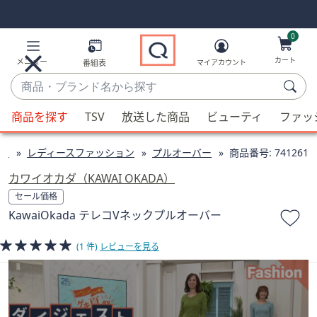
Skip
Skip
Navigation
Navigation
Links
Links2
0
カート
メニュー
番組表
マイアカウント
商
品・
候
ブ
商品を探す
TSV
放送した商品
ビューティ
ファッ
補
ラ
が
ン
ン
レディースファッション
プルオーバー
商品番号:
741261
利
ド
用
カワイオカダ（KAWAI OKADA）
名
可
セール価格
か
能
KawaiOkada テレコVネックプルオーバー
ら
な
探
場
(1 件)
レビューを見る
す
合、
上
下
の