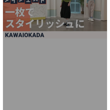
矢
印
キ
ー
ま
た
は
タ
ッ
チ
デ
バ
イ
ス
で
左
右
に