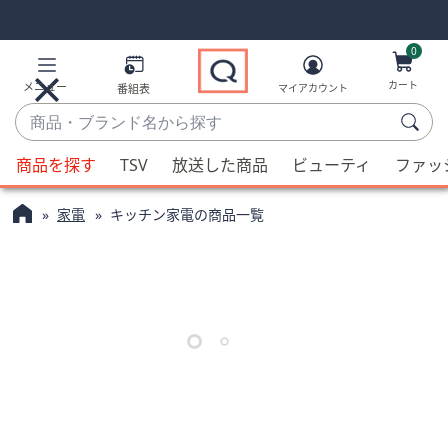
Skip
Skip
Navigation
Navigation
Links
Links2
0
カート
メニュー
番組表
マイアカウント
商
品・
候
ブ
商品を探す
TSV
放送した商品
ビューティ
ファッ
補
ラ
が
ン
家電
キッチン家電の商品一覧
利
ド
用
名
可
か
能
ら
な
探
場
す
合、
上
下
の