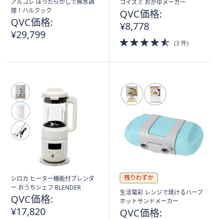
アルコレ ほったらかしで無水調
コイズミ おかゆメーカー
理！ハルクック
QVC価格:
QVC価格:
¥8,778
¥29,799
4.5
(3 件)
of
5
Stars
残りわずか
シロカ ヒーター機能付ブレンダ
ー おうちシェフ BLENDER
生活電彩 レンジで焼けるハーフ
QVC価格:
ホットサンドメーカー
¥17,820
QVC価格: