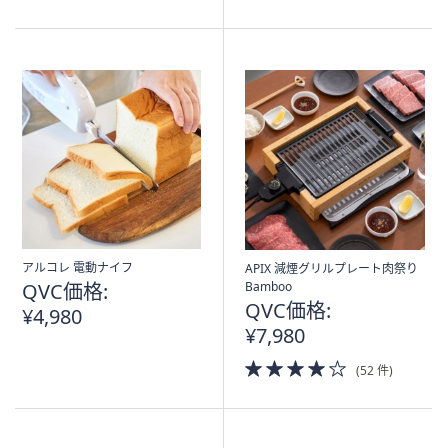
of
of
5
5
Stars
Stars
アルコレ 電動ナイフ
APIX 減煙グリルプレート肉祭り
QVC価格:
Bamboo
QVC価格:
¥4,980
¥7,980
4.0
(52 件)
of
5
Stars