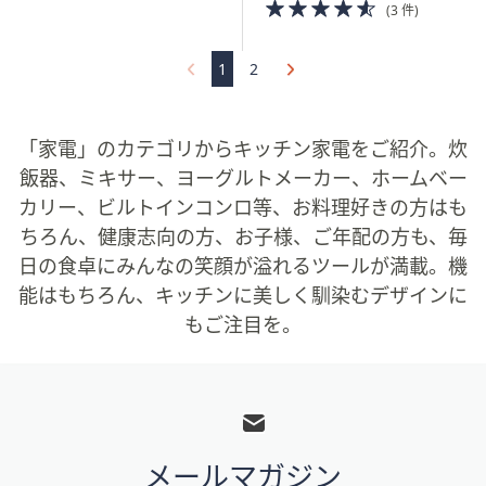
4.5
(3 件)
of
5
Stars
1
2
「家電」のカテゴリからキッチン家電をご紹介。炊
飯器、ミキサー、ヨーグルトメーカー、ホームベー
カリー、ビルトインコンロ等、お料理好きの方はも
ちろん、健康志向の方、お子様、ご年配の方も、毎
日の食卓にみんなの笑顔が溢れるツールが満載。機
能はもちろん、キッチンに美しく馴染むデザインに
もご注目を。
フ
ッ
タ
メールマガジン
ー