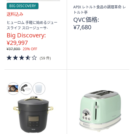
BIG DISCOVERY
APIX レトルト食品の調理革命 レ
トルト亭
QVC価格:
送
ヒューロム 手軽に始めるジュー
¥7,680
料
スライフ スロージューサ-
込
Big Discovery:
み
¥29,997
¥37,800
20% OFF
3.5
(59 件)
of
5
Stars