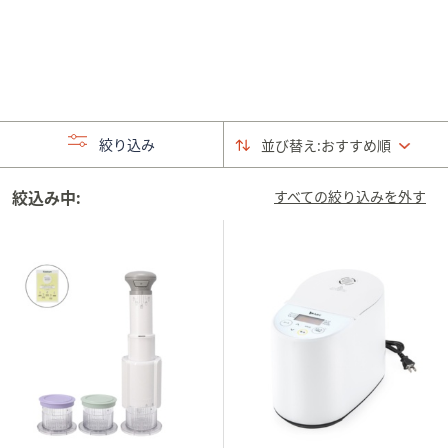
矢
印
キ
ー
ま
た
絞り込み
並び替え:
おすすめ順
は
タ
絞込み中:
すべての絞り込みを外す
ッ
チ
デ
バ
イ
ス
で
左
右
に