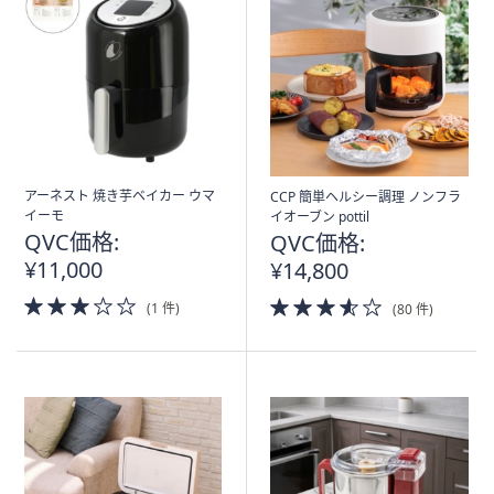
アーネスト 焼き芋ベイカー ウマ
CCP 簡単ヘルシー調理 ノンフラ
イーモ
イオーブン pottil
QVC価格:
QVC価格:
¥11,000
¥14,800
3.0
3.5
(1 件)
(80 件)
of
of
5
5
Stars
Stars