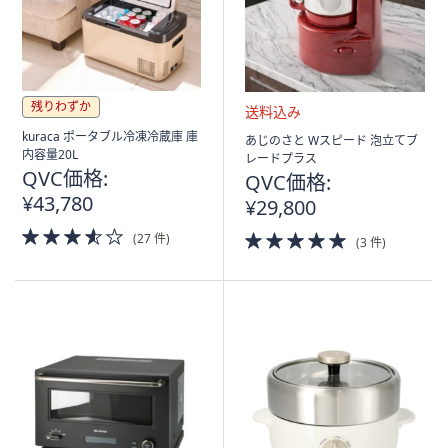
残りわずか
送
kuraca ポータブル冷凍冷蔵庫 庫
あじのさと Wスピード 泡立てブ
料
内容量20L
レードプラス
込
QVC価格:
QVC価格:
み
¥43,780
¥29,800
3.5
5.0
(27 件)
(3 件)
of
of
5
5
Stars
Stars