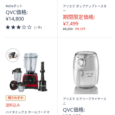
ReDeポット
アリエテ ポップアップトースタ
QVC価格:
ー
期間限定価格:
¥14,800
¥7,499
3.0
(1 件)
¥8,250
9% OFF
of
5
Stars
残りわずか
アリエテ エアリーフライヤーミ
ニ
QVC価格:
送
バイタミックス ホールフードマ