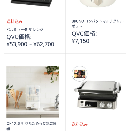
BRUNO コンパクトマルチグリル
ポット
送
バルミューダ ザ レンジ
QVC価格:
料
QVC価格:
込
¥7,150
¥53,900 ~ ¥62,700
み
コイズミ 折りたためる食器乾燥
器