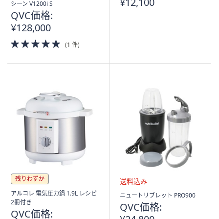
¥12,100
料
シーン V1200i S
込
QVC価格:
み
¥128,000
5.0
(1 件)
of
5
Stars
残りわずか
送
アルコレ 電気圧力鍋 1.9L レシピ
ニュートリブレット PRO900
料
2冊付き
QVC価格:
込
QVC価格: