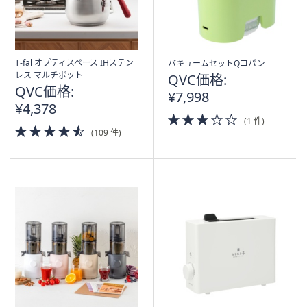
T-fal オプティスペース IHステン
バキュームセットQコパン
レス マルチポット
QVC価格:
QVC価格:
¥7,998
¥4,378
3.0
(1 件)
4.5
of
(109 件)
of
5
5
Stars
Stars