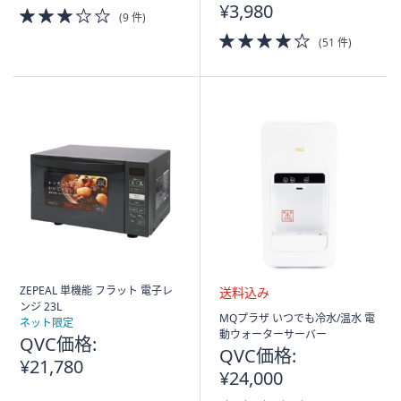
¥3,980
3.0
(9 件)
of
4.0
(51 件)
5
of
Stars
5
Stars
ZEPEAL 単機能 フラット 電子レ
ンジ 23L
送
MQプラザ いつでも冷水/温水 電
ネット限定
料
動ウォーターサーバー
QVC価格:
込
QVC価格:
¥21,780
み
¥24,000