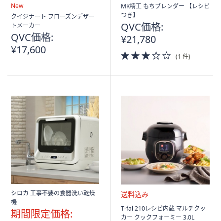
ス
New
MK精工 もちブレンダー 【レシピ
ワ
つき】
クイジナート フローズンデザー
イ
QVC価格:
トメーカー
プ
QVC価格:
¥21,780
し
¥17,600
3.0
(1 件)
て
of
閲
5
Stars
覧
で
き
ま
す。
シロカ 工事不要の食器洗い乾燥
機
送
T-fal 210レシピ内蔵 マルチクッ
期間限定価格:
料
カー クックフォーミー 3.0L