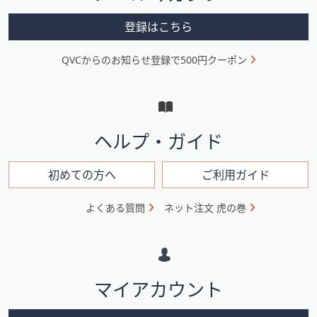
メ
登録はこちら
ニ
QVCからのお知らせ登録で500円クーポン
ュ
ー
と
イ
ヘルプ・ガイド
ン
フ
初めての方へ
ご利用ガイド
ォ
よくある質問
ネット注文 虎の巻
メ
ー
シ
マイアカウント
ョ
ン