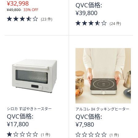
¥32,998
込
QVC価格:
み
¥49,800
33% OFF
¥39,800
3.5
(23 件)
3.5
of
(24 件)
of
5
5
Stars
Stars
シロカ すばやきトースター
アルコレ IH クッキングヒーター
QVC価格:
QVC価格:
¥17,800
¥7,980
1.0
0.0
(1 件)
(1 件)