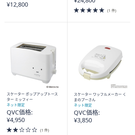
¥24,800
み
¥12,800
5.0
(1 件)
of
5
Stars
スケーター ポップアップトース
スケーター ワッフルメーカー く
ター ミッフィー
まのプーさん
ネット限定
ネット限定
QVC価格:
QVC価格:
¥4,950
¥3,850
2.0
(1 件)
of