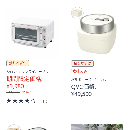
残りわずか
残りわずか
シロカ ノンフライオーブン
期間限定価格:
送
バルミューダ ザ ゴハン
料
¥9,980
QVC価格:
込
¥11,880
15% OFF
¥49,500
み
4.0
(3 件)
of
5
Stars