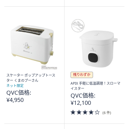
5
Stars
残りわずか
スケーター ポップアップトース
ター くまのプーさん
APIX 手軽に低温調理！スローマ
ネット限定
イスター
QVC価格:
QVC価格:
¥4,950
¥12,100
4.0
(6 件)
of
5
Stars