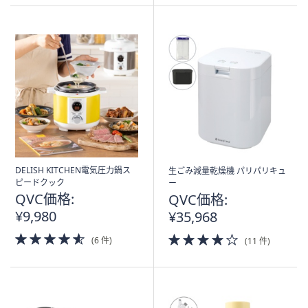
Stars
DELISH KITCHEN電気圧力鍋ス
生ごみ減量乾燥機 パリパリキュ
ピードクック
ー
QVC価格:
QVC価格:
¥9,980
¥35,968
4.5
4.0
(6 件)
(11 件)
of
of
5
5
Stars
Stars