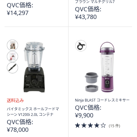
送
ブラウン マルチグリル7
QVC価格:
料
QVC価格:
¥14,297
込
¥43,780
み
Ninja BLAST コードレスミキサー
QVC価格:
送
バイタミックス ホールフードマ
料
¥9,900
シーン V1200i 2.0L コンテナ
込
QVC価格:
4.0
み
(15 件)
¥78,000
of
5