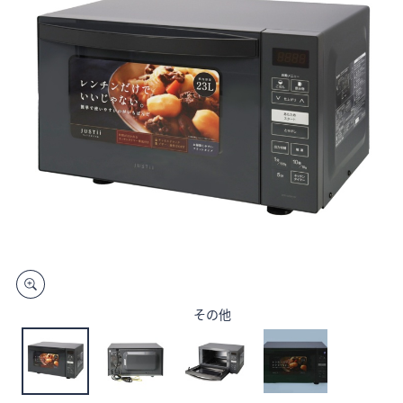
矢
印
キ
ー
ま
た
は
タ
ッ
チ
デ
バ
イ
ス
その他
で
左
右
に