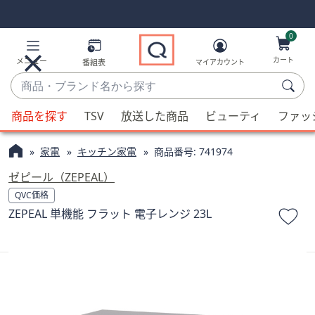
Skip
Skip
Navigation
Navigation
Links
Links2
0
カート
メニュー
番組表
マイアカウント
商
品・
候
ブ
商品を探す
TSV
放送した商品
ビューティ
ファッ
補
ラ
が
ン
家電
キッチン家電
商品番号:
741974
利
ド
用
ゼピール（ZEPEAL）
名
可
QVC価格
か
能
ZEPEAL 単機能 フラット 電子レンジ 23L
ら
な
探
場
す
合、
上
下
の