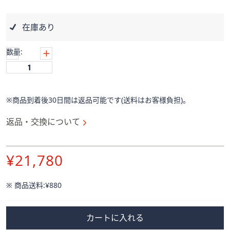
ス
ワ
イ
在庫あり
プ
し
数量:
て
閲
覧
で
※商品到着後30日間は返品可能です(送料はお客様負担)。
き
返品・交換について
ま
す。
削
¥21,780
除
※ 商品送料:
¥880
カートに入れる