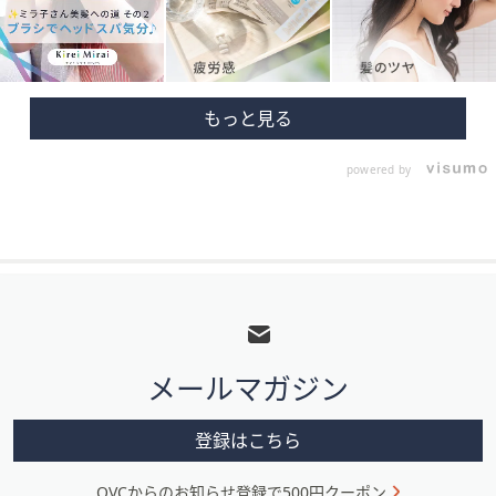
powered by
フ
ッ
タ
メールマガジン
ー
メ
登録はこちら
ニ
QVCからのお知らせ登録で500円クーポン