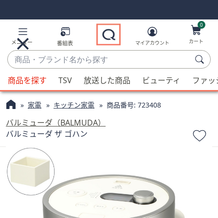
Skip
Skip
Navigation
Navigation
Links
Links2
0
カート
メニュー
番組表
マイアカウント
商
品・
候
ブ
商品を探す
TSV
放送した商品
ビューティ
ファッ
補
ラ
が
ン
家電
キッチン家電
商品番号:
723408
利
ド
用
バルミューダ（BALMUDA）
名
可
バルミューダ ザ ゴハン
か
能
ら
な
探
場
す
合、
上
下
の