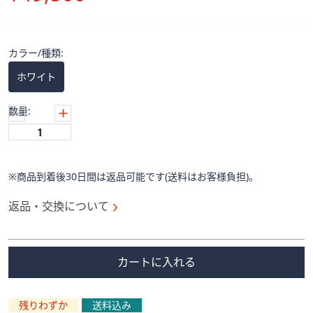
ス
除
ワ
イ
プ
カラー/種類:
し
ホワイト
て
閲
数量:
覧
で
き
ま
※商品到着後30日間は返品可能です(送料はお客様負担)。
す。
返品・交換について
カートに入れる
残りわずか
送料込み