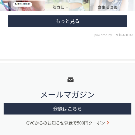
powered by
フ
ッ
タ
メールマガジン
ー
メ
登録はこちら
ニ
QVCからのお知らせ登録で500円クーポン
ュ