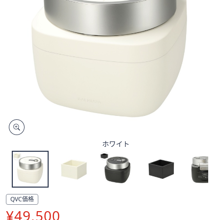
矢
印
キ
ー
ま
た
は
タ
ッ
チ
デ
バ
ホワイト
イ
ス
で
左
右
QVC価格
に
削
¥49,500