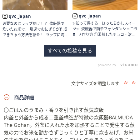
qvc_japan
qvc_japan
✨知って得する！ほったらかしスイー
必要なのはラップだけ！？ 炊飯器で
ツ✨ 炊飯器で簡単フォンダンショコラ
炊いたお米で、 爆速でおにぎりが作成
🍫 📌作り方 ①湯煎したチョコ・溶か
できちゃう方法を紹介！ ラップに海
しバター・牛乳・卵・ココア・米粉・
苔とご飯とお好みの具材を乗せるだけ
砂糖を加えてよく混ぜる ② 通常炊飯
で、 炊き立てで熱々のお米も爆速で美
すべての投稿を見る
でスイッチON！ ③仕上げに白砂糖を
味しいおにぎりに大変身！ 気になっ
かけて完成✨ 濃厚なのに罪悪感ゼロ🥰
た方は「❤️」で教えてくださいね！
ぜひ試してみてね！ 欲しいと思ったら
QVCジャパン(@qvc_japan)では、みな
powered by
「❤️」をコメントしてくださいね！
さんのライフスタイルをより彩る素敵
QVCジャパン(@qvc_japan)では、みな
な商品をご紹介しています🌸 プロフィ
さんのライフスタイルをより彩る素敵
ールからほかの投稿も確認してみてく
文字サイズを調整します:
な商品をご紹介しています🌸 プロフィ
ださいね。 下記6桁の商品番号をプロ
ールからほかの投稿も確認してみてく
フィール記載のQVCオンラインショッ
ださいね。
プで検索していただければ、詳細の確
商品詳細
————————————— 下記6桁
認や購入していただけます。 ※商品に
の商品番号をプロフィール記載のQVC
よっては売り切れの可能性がございま
〇ごはんのうまみ・香りを引き出す蒸気炊飯
オンラインショップで検索していただ
す。 この動画で使用したアイテムは
内釜と外釜から成る二重釜構造が特徴の炊飯器BALMUDA
ければ、詳細の確認や購入していただ
こちら↓ No.723408 バルミューダ ザ
The Gohan。外釜に入れた水を加熱することで発生する蒸
けます。 ※商品によっては売り切れの
ゴハン #便利グッズ #キッチングッズ
可能性がございます。 この動画で使
#一人暮らしのごはん #簡単レシピ #
気の力でお米を動かさずじっくりと丁寧に炊きあげ、お米
用したアイテムはこちら↓
おうちごはん #ライフハック #調理の
の表面を傷つけることなく、ごはんのうまみ・香りをじっ