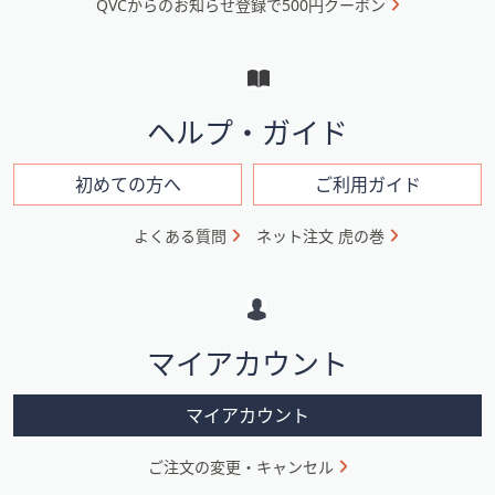
QVCからのお知らせ登録で500円クーポン
ュ
ー
と
イ
ヘルプ・ガイド
ン
フ
初めての方へ
ご利用ガイド
ォ
よくある質問
ネット注文 虎の巻
メ
ー
シ
マイアカウント
ョ
ン
マイアカウント
ご注文の変更・キャンセル