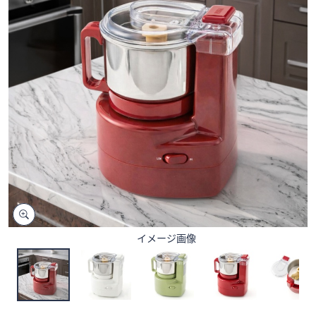
矢
印
キ
ー
ま
た
は
タ
ッ
チ
デ
バ
イ
ス
イメージ画像
で
左
右
に