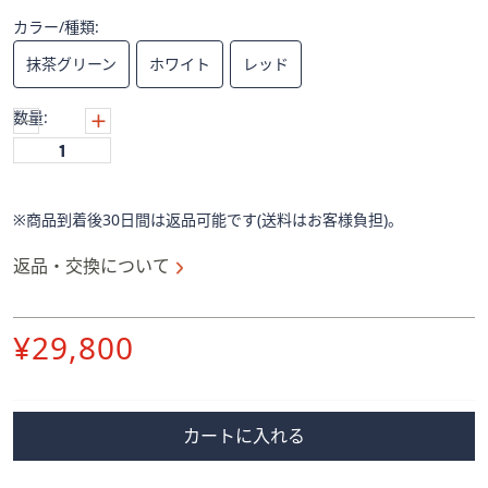
ス
ワ
カラー/種類:
イ
抹茶グリーン
ホワイト
レッド
プ
し
数量:
て
閲
覧
で
※商品到着後30日間は返品可能です(送料はお客様負担)。
き
ま
返品・交換について
す。
削
¥29,800
除
カートに入れる