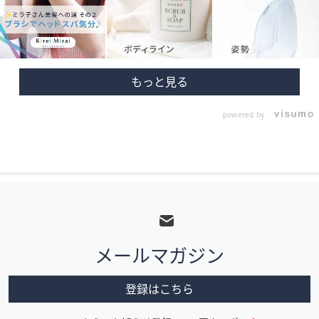
powered by
フ
ッ
タ
メールマガジン
ー
メ
登録はこちら
ニ