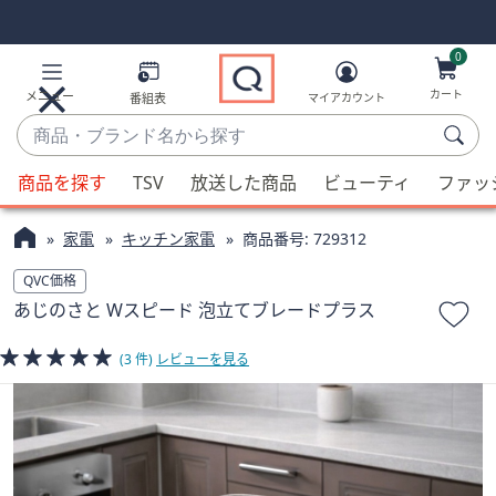
Skip
Skip
Navigation
Navigation
Links
Links2
0
カート
メニュー
番組表
マイアカウント
商
品・
候
ブ
商品を探す
TSV
放送した商品
ビューティ
ファッ
補
ラ
が
ン
家電
キッチン家電
商品番号:
729312
利
ド
用
QVC価格
名
可
あじのさと Wスピード 泡立てブレードプラス
か
能
ら
な
(3 件)
レビューを見る
探
場
す
合、
上
下
の