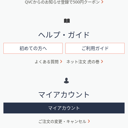
QVCからのお知らせ登録で500円クーポン
ュ
ー
と
イ
ヘルプ・ガイド
ン
フ
初めての方へ
ご利用ガイド
ォ
よくある質問
ネット注文 虎の巻
メ
ー
シ
マイアカウント
ョ
ン
マイアカウント
ご注文の変更・キャンセル