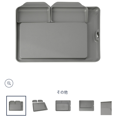
矢
印
キ
ー
ま
た
は
タ
ッ
チ
デ
バ
イ
ス
その他
で
左
右
に