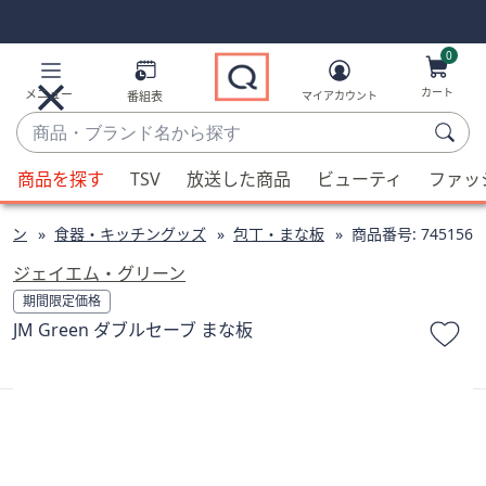
Skip
Skip
Navigation
Navigation
Links
Links2
0
カート
メニュー
番組表
マイアカウント
商
品・
候
ブ
商品を探す
TSV
放送した商品
ビューティ
ファッ
補
ラ
が
ン
チン
食器・キッチングッズ
包丁・まな板
商品番号:
745156
利
ド
用
ジェイエム・グリーン
名
可
期間限定価格
か
能
JM Green ダブルセーブ まな板
ら
な
探
場
す
合、
上
下
の