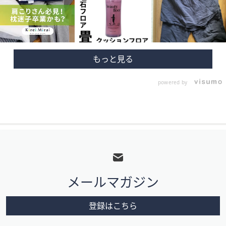
powered by
フ
ッ
タ
メールマガジン
ー
メ
登録はこちら
ニ