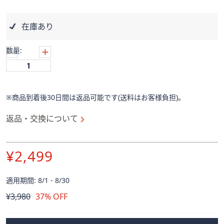
ス
ワ
イ
在庫あり
プ
し
数量:
て
閲
覧
で
※商品到着後30日間は返品可能です(送料はお客様負担)。
き
返品・交換について
ま
す。
¥2,499
適用期間: 8/1 - 8/30
削
¥3,980
37% OFF
除