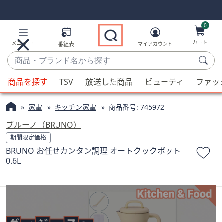
Skip
Skip
Navigation
Navigation
Links
Links2
0
カート
メニュー
番組表
マイアカウント
商
品・
候
ブ
商品を探す
TSV
放送した商品
ビューティ
ファッ
補
ラ
が
ン
家電
キッチン家電
商品番号:
745972
利
ド
用
ブルーノ（BRUNO）
名
可
期間限定価格
か
能
BRUNO お任せカンタン調理 オートクックポット
ら
な
0.6L
探
場
す
合、
上
下
の