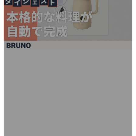
矢
印
キ
ー
ま
た
は
タ
ッ
チ
デ
バ
イ
ス
で
左
右
に