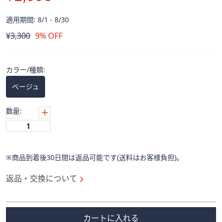
ス
ワ
適用期間: 8/1 - 8/30
イ
削
¥3,300
9% OFF
プ
除
し
て
カラー/種類:
閲
覧
ベージュ
で
き
数量:
ま
す。
※商品到着後30日間は返品可能です(送料はお客様負担)。
返品・交換について
カートに入れる