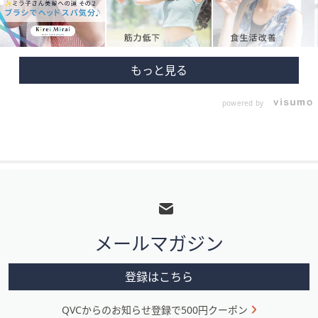
powered by
フ
ッ
タ
メールマガジン
ー
メ
登録はこちら
ニ
QVCからのお知らせ登録で500円クーポン
ュ