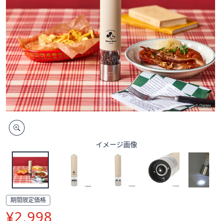
矢
印
キ
ー
ま
た
は
タ
ッ
チ
デ
バ
イメージ画像
イ
ス
で
左
右
期間限定価格
に
¥2,998