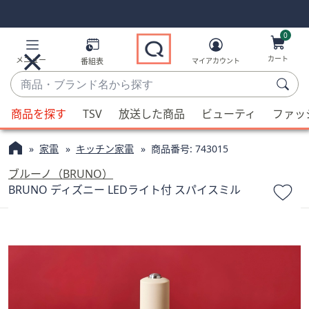
Skip
Skip
Navigation
Navigation
Links
Links2
0
カート
メニュー
番組表
マイアカウント
商
品・
候
ブ
商品を探す
TSV
放送した商品
ビューティ
ファッ
補
ラ
が
ン
家電
キッチン家電
商品番号:
743015
利
ド
用
ブルーノ（BRUNO）
名
可
BRUNO ディズニー LEDライト付 スパイスミル
か
能
ら
な
探
場
す
合、
上
下
の