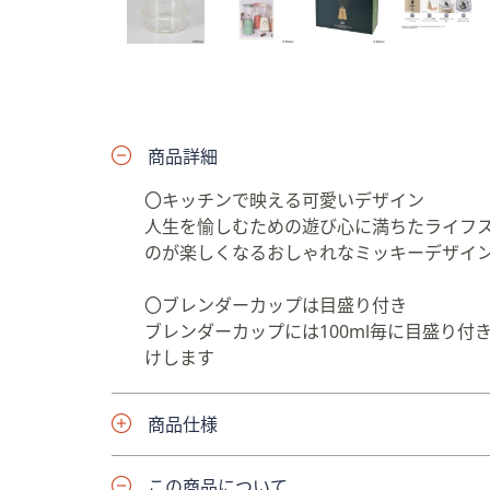
プ
し
て
閲
覧
で
商品詳細
き
〇キッチンで映える可愛いデザイン
ま
人生を愉しむための遊び心に満ちたライフス
す
のが楽しくなるおしゃれなミッキーデザイ
〇ブレンダーカップは目盛り付き
ブレンダーカップには100ml毎に目盛り
けします
商品仕様
この商品について