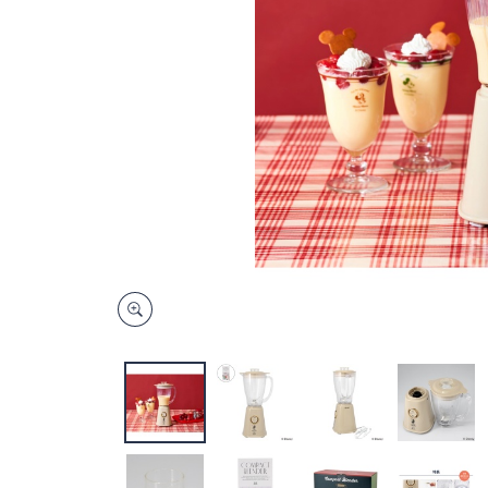
キ
ー
ま
た
は
タ
ッ
チ
デ
バ
イ
ス
で
左
右
に
ス
ワ
イ