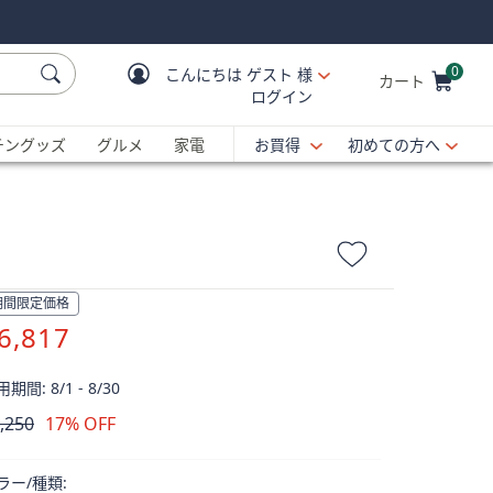
0
こんにちは
ゲスト 様
カート
ログイン
Cart is Empty
C
チングッズ
グルメ
家電
お買得
初めての方へ
期間限定価格
6,817
期間: 8/1 - 8/30
,250
17% OFF
除
ラー/種類: