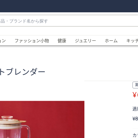
・
ョン
ファッション小物
健康
ジュエリー
ホーム
キッ
クトブレンダー
¥
、
適用
削
¥8
カ