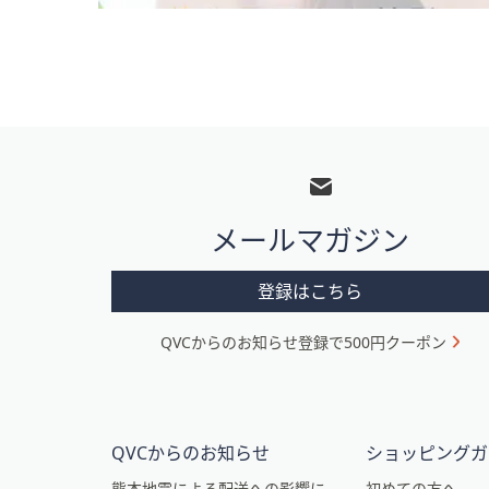
フ
ッ
タ
メールマガジン
ー
メ
登録はこちら
ニ
QVCからのお知らせ登録で500円クーポン
ュ
ー
と
イ
QVCからのお知らせ
ショッピングガ
熊本地震による配送への影響に
初めての方へ