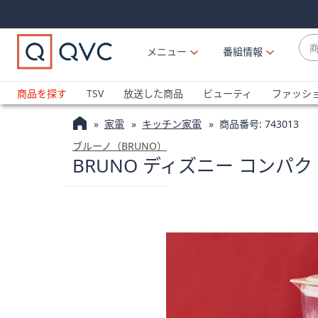
Skip
Skip
Navigation
Navigation
Links
Links2
商
メニュー
番組情報
品
候
ブ
補
ラ
商品を探す
TSV
放送した商品
ビューティ
ファッシ
が
ン
利
家電
キッチン家電
商品番号:
743013
ド
用
名
ブルーノ（BRUNO）
可
BRUNO ディズニー コンパ
か
能
ら
な
探
場
す
合
上
下
の
矢
印