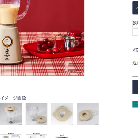
数
※
返
イメージ画像