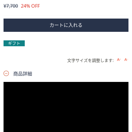
削
¥7,700
24% OFF
除
カートに入れる
ギフト
文字サイズを調整します:
商品詳細