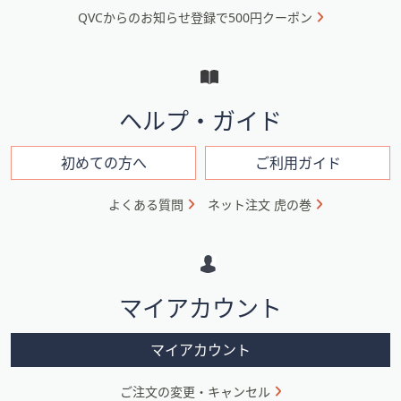
QVCからのお知らせ登録で500円クーポン
ュ
ー
と
イ
ヘルプ・ガイド
ン
フ
初めての方へ
ご利用ガイド
ォ
よくある質問
ネット注文 虎の巻
メ
ー
シ
マイアカウント
ョ
ン
マイアカウント
ご注文の変更・キャンセル