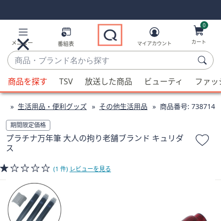
Skip
Skip
Navigation
Navigation
Links
Links2
0
カート
メニュー
番組表
マイアカウント
商
品・
候
ブ
商品を探す
TSV
放送した商品
ビューティ
ファッ
補
ラ
が
ン
ン
生活用品・便利グッズ
その他生活用品
商品番号:
738714
利
ド
用
期間限定価格
名
可
プラチナ万年筆 大人の拘り老舗ブランド キュリダ
か
能
ス
ら
な
探
場
(1 件)
レビューを見る
す
合、
上
下
の