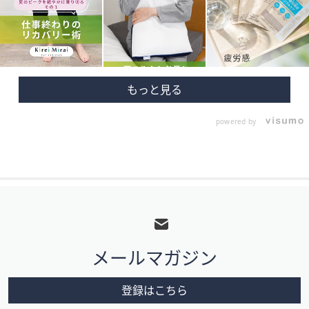
powered by
フ
ッ
タ
メールマガジン
ー
メ
登録はこちら
ニ