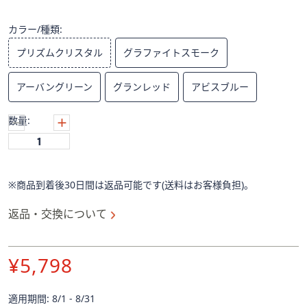
ス
ワ
カラー/種類:
イ
プ
プリズムクリスタル
グラファイトスモーク
し
て
アーバングリーン
グランレッド
アビスブルー
閲
覧
数量:
で
き
ま
す。
※商品到着後30日間は返品可能です(送料はお客様負担)。
返品・交換について
¥5,798
適用期間: 8/1 - 8/31