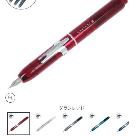
矢
印
キ
ー
ま
た
は
タ
ッ
チ
デ
バ
イ
ス
で
グランレッド
左
右
に