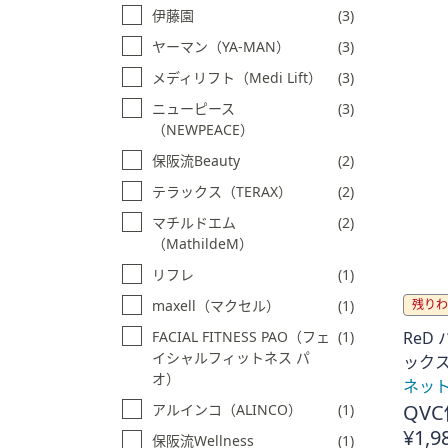
伊藤園
(3)
プ
し
ヤーマン（YA-MAN）
(3)
て
メディリフト（Medi Lift）
(3)
閲
ニューピース
(3)
覧
（NEWPEACE）
で
き
保阪流Beauty
(2)
ま
テラックス（TERAX）
(2)
す
マチルドエム
(2)
（MathildeM）
リフレ
(1)
残りわ
maxell（マクセル）
(1)
ReD
FACIAL FITNESS PAO（フェ
(1)
イシャルフィットネス パ
ックス
オ）
ネッ
QVC
アルインコ（ALINCO）
(1)
¥1,9
保阪流Wellness
(1)