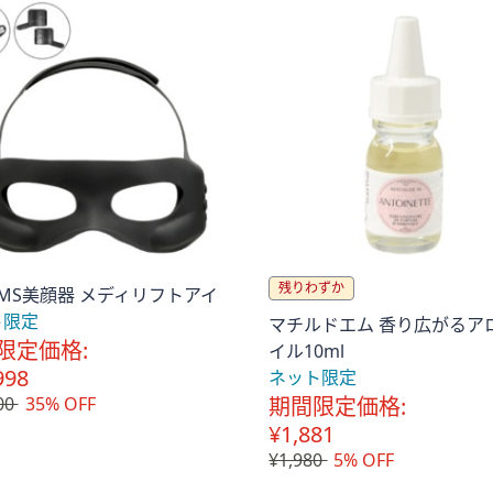
残りわずか
MS美顔器 メディリフトアイ
ト限定
マチルドエム 香り広がるア
限定価格:
イル10ml
998
ネット限定
00
35% OFF
期間限定価格:
¥1,881
¥1,980
5% OFF