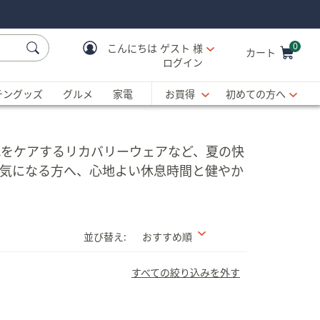
0
こんにちは
ゲスト 様
カート
ログイン
Cart is Empty
C
チングッズ
グルメ
家電
お買得
初めての方へ
れをケアするリカバリーウェアなど、夏の快
が気になる方へ、心地よい休息時間と健やか
並び替え:
おすすめ順
すべての絞り込みを外す