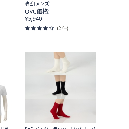
改善[メンズ]
QVC価格:
¥5,940
4.0
(2 件)
of
5
Stars
コリ改
ReD バイタルテック リカバリーソ