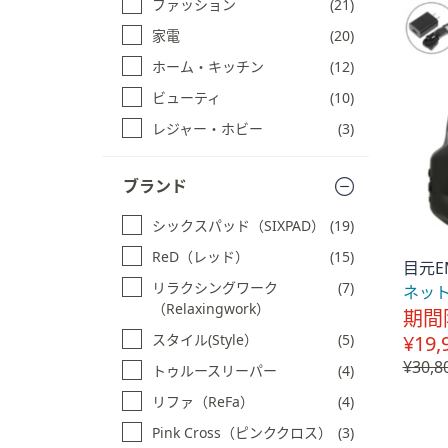
ファッション
(21)
キ
ス
ー
家電
(20)
キ
ま
ッ
ホーム・キッチン
(12)
た
プ
ビューティ
(10)
す
は
る
タ
レジャー・ホビー
(3)
ッ
チ
ブランド
デ
バ
シックスパッド（SIXPAD）
(19)
イ
ReD（レッド）
(15)
目元E
ス
リラクシングワーク
(7)
ネッ
で
（Relaxingwork）
期間
左
¥19,
スタイル(Style）
(5)
右
¥30,8
に
トゥルースリーパー
(4)
ス
リファ（ReFa）
(4)
ワ
Pink Cross（ピンククロス）
(3)
イ