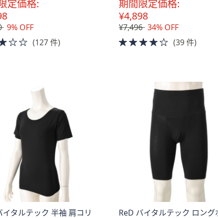
限定価格:
期間限定価格:
98
¥4,898
0
9% OFF
¥7,496
34% OFF
3.0
4.0
(127 件)
(39 件)
of
of
5
5
Stars
Stars
 バイタルテック 半袖 肩コリ
ReD バイタルテック ロン