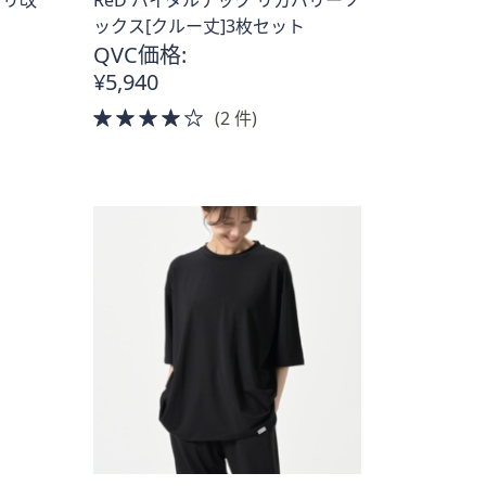
ックス[クルー丈]3枚セット
QVC価格:
¥5,940
4.0
(2 件)
of
5
Stars