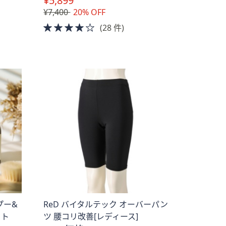
¥5,899
¥7,400
20% OFF
4.0
(28 件)
of
5
Stars
プー&
ReD バイタルテック オーバーパン
ット
ツ 腰コリ改善[レディース]