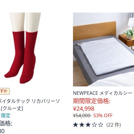
。
ずか
NEWPEACE メディカルシー
期間限定価格:
 バイタルテック リカバリーソ
¥24,998
[クルー丈]
ト限定
¥54,000
53% OFF
価格:
3.0
(22 件)
80
of