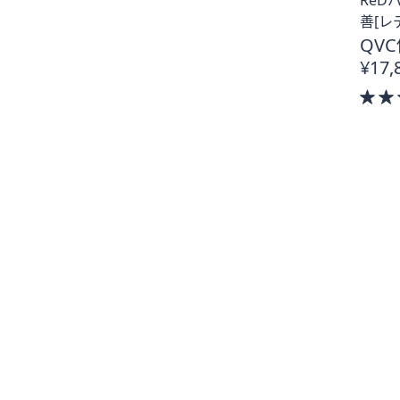
善[レ
QVC
¥17,