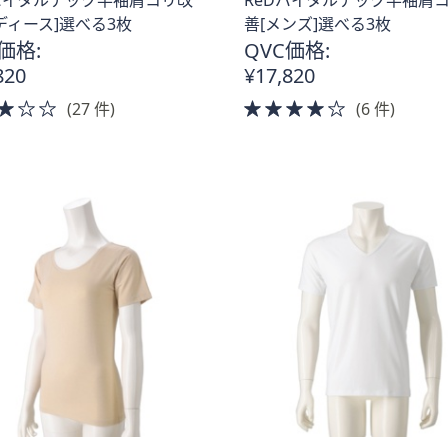
ディース]選べる3枚
善[メンズ]選べる3枚
価格:
QVC価格:
820
¥17,820
3.0
4.0
(27 件)
(6 件)
of
of
5
5
Stars
Stars