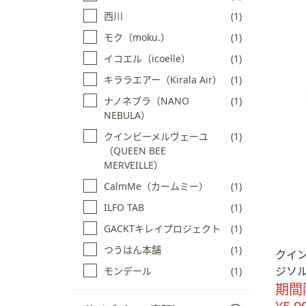
西川
(1)
モク（moku.）
(1)
イコエル（icoelle）
(1)
キララエアー（Kirala Air）
(1)
ナノネブラ（NANO
(1)
NEBULA）
クインビーメルヴェーユ
(1)
（QUEEN BEE
MERVEILLE）
CalmMe（カームミー）
(1)
ILFO TAB
(1)
GACKTキレイプロジェクト
(1)
つうはん本舗
(1)
クイ
ジソル
モンデール
(1)
期間