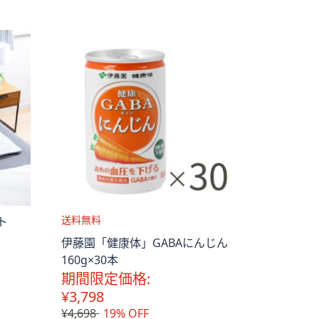
ト
送
伊藤園「健康体」GABAにんじん
料
160g×30本
無
期間限定価格:
料
¥3,798
¥4,698
19% OFF