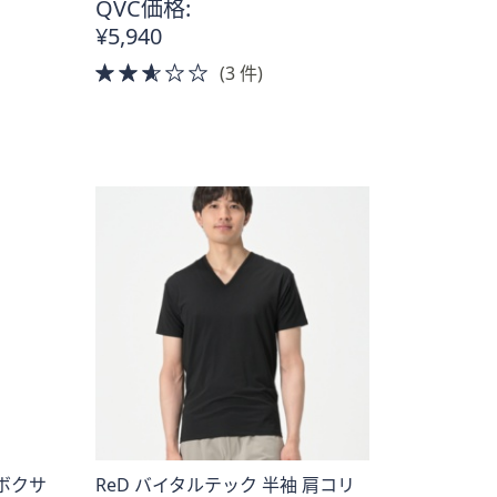
QVC価格:
¥5,940
2.5
(3 件)
of
5
Stars
グボクサ
ReD バイタルテック 半袖 肩コリ