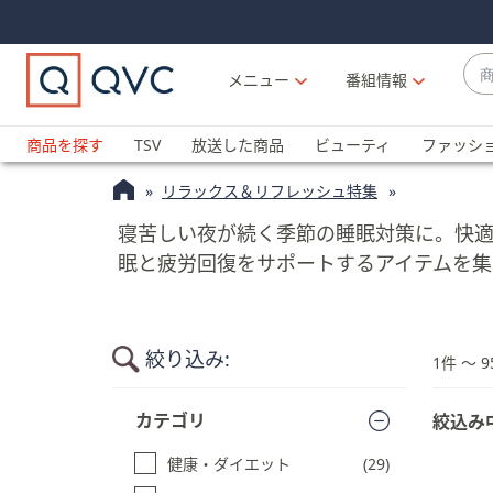
Skip
Skip
Navigation
Navigation
Links
Links2
商
メニュー
番組情報
品
候
ブ
補
ラ
商品を探す
TSV
放送した商品
ビューティ
ファッシ
が
ン
利
リラックス＆リフレッシュ特集
ド
用
名
寝苦しい夜が続く季節の睡眠対策に。快適
可
か
眠と疲労回復をサポートするアイテムを集
能
ら
な
探
場
す
合
絞り込み:
1件 〜 9
上
下
商
カテゴリ
絞込み
品
の
一
矢
健康・ダイエット
(29)
覧
印
に