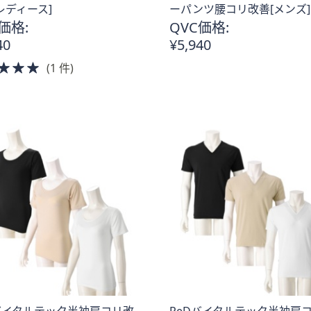
レディース]
ーパンツ腰コリ改善[メンズ]
価格:
QVC価格:
40
¥5,940
5.0
(1 件)
of
5
Stars
バイタルテック半袖肩コリ改
ReDバイタルテック半袖肩