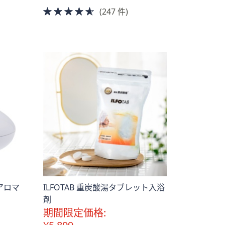
4.5
(247 件)
of
5
Stars
アロマ
ILFOTAB 重炭酸湯タブレット入浴
剤
期間限定価格: