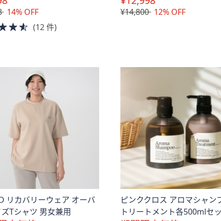
98
¥12,998
8
14% OFF
¥14,800
12% OFF
4.5
(12 件)
of
5
Stars
PAD リカバリーウェア オーバ
ピンククロス アロマシャン
ズTシャツ 男女兼用
トリートメント各500mlセ