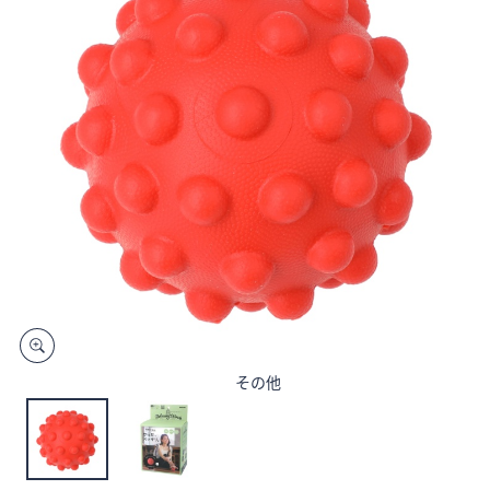
矢
印
キ
ー
ま
た
は
タ
ッ
チ
デ
バ
イ
ス
その他
で
左
右
に