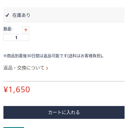
ス
ワ
イ
在庫あり
プ
し
数量:
て
閲
覧
で
※商品到着後30日間は返品可能です(送料はお客様負担)。
き
返品・交換について
ま
す。
削
¥1,650
除
カートに入れる