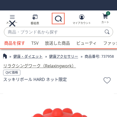
Skip
Skip
Navigation
Navigation
Links
Links2
0
カート
メニュー
番組表
マイアカウント
商
品・
候
ブ
商品を探す
TSV
放送した商品
ビューティ
ファッ
補
ラ
が
ン
健康・ダイエット
健康アクセサリー
商品番号:
737958
利
ド
用
リラクシングワーク（Relaxingwork）
名
可
QVC価格
か
能
スッキリボール HARD ネット限定
ら
な
探
場
す
合、
上
下
の