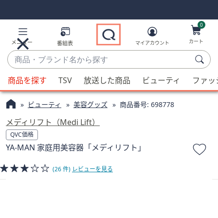
Skip
Skip
Navigation
Navigation
Links
Links2
0
カート
メニュー
番組表
マイアカウント
商
品・
候
ブ
商品を探す
TSV
放送した商品
ビューティ
ファッ
補
ラ
が
ン
ビューティ
美容グッズ
商品番号:
698778
利
ド
用
メディリフト（Medi Lift）
名
可
QVC価格
か
能
YA-MAN 家庭用美容器「メディリフト」
ら
な
探
場
(26 件)
レビューを見る
す
合、
上
下
の