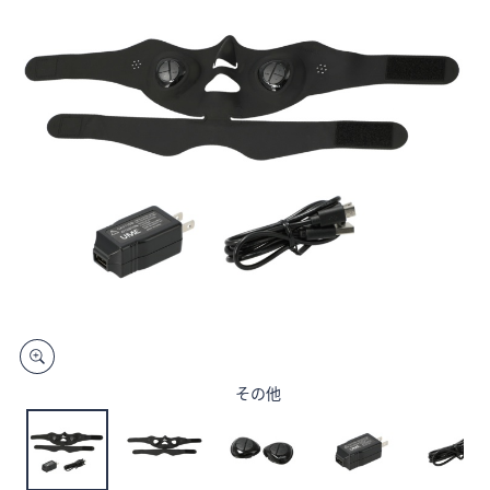
矢
印
キ
ー
ま
た
は
タ
ッ
チ
デ
バ
イ
ス
で
その他
左
右
に