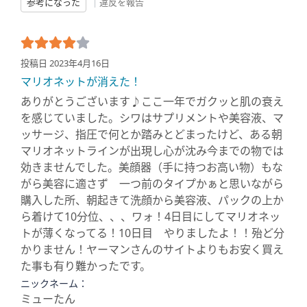
参考になった
|
違反を報告
投稿日 2023年4月16日
マリオネットが消えた！
ありがとうございます♪ここ一年でガクッと肌の衰え
を感じていました。シワはサプリメントや美容液、マ
ッサージ、指圧で何とか踏みとどまったけど、ある朝
マリオネットラインが出現し心が沈み今までの物では
効きませんでした。美顔器（手に持つお高い物）もな
がら美容に適さず 一つ前のタイプかぁと思いながら
購入した所、朝起きて洗顔から美容液、パックの上か
ら着けて10分位、、、ワォ！4日目にしてマリオネッ
トが薄くなってる！10日目 やりましたよ！！殆ど分
かりません！ヤーマンさんのサイトよりもお安く買え
た事も有り難かったです。
ニックネーム：
ミューたん