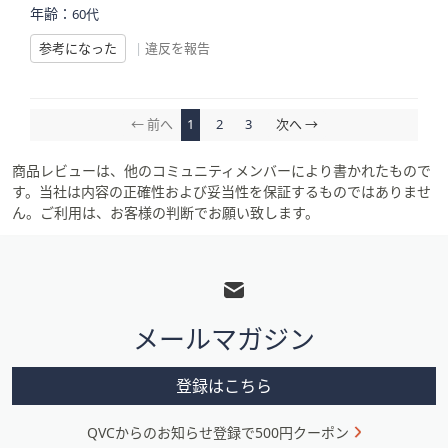
年齢：
60代
参考になった
|
違反を報告
← 前へ
1
2
3
次へ →
商品レビューは、他のコミュニティメンバーにより書かれたもので
す。当社は内容の正確性および妥当性を保証するものではありませ
ん。ご利用は、お客様の判断でお願い致します。
フ
ッ
タ
メールマガジン
ー
メ
登録はこちら
ニ
QVCからのお知らせ登録で500円クーポン
ュ