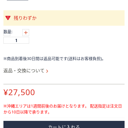
ス
ワ
イ
残りわずか
プ
し
数量:
て
閲
覧
で
※商品到着後30日間は返品可能です(送料はお客様負担)。
き
ま
返品・交換について
す。
削
¥27,500
除
※沖縄エリアは1週間前後のお届けとなります。
配送指定は注文日
から10日以降で承ります。
カートに入れる