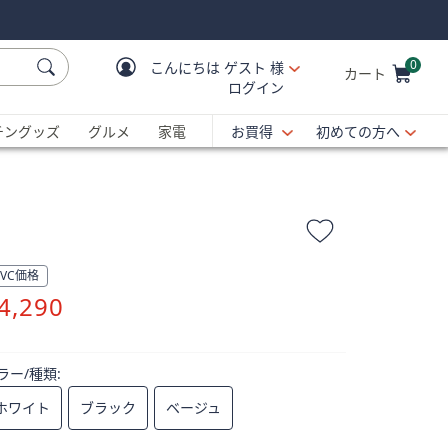
0
こんにちは
ゲスト 様
カート
ログイン
Cart is Empty
C
チングッズ
グルメ
家電
お買得
初めての方へ
QVC価格
削
4,290
除
ラー/種類:
ホワイト
ブラック
ベージュ