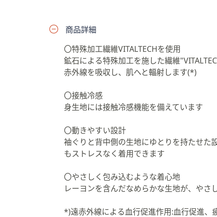
プ
し
商品詳細
て
閲
〇特殊加工繊維VITALTECHを使用
覧
鉱石による特殊加工を施した繊維"VITALT
で
赤外線を吸収し、肌へと輻射します(*)
き
ま
〇接触冷感
す
身生地には接触冷感機能を備えています
〇動きやすい設計
袖ぐりと背中側の生地にゆとりを持たせた
もストレスなく着用できます
〇やさしく包み込むような着心地
レーヨンを含んだなめらかな生地が、やさ
*)遠赤外線による血行促進作用:血行促進