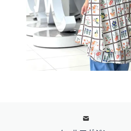
フ
ッ
タ