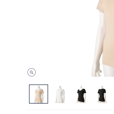
キ
ー
ま
た
は
タ
ッ
チ
デ
バ
イ
ス
で
左
右
に
ス
ワ
イ