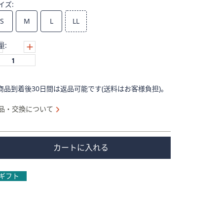
イズ:
S
M
L
LL
量:
商品到着後30日間は返品可能です(送料はお客様負担)。
品・交換について
カートに入れる
ギフト