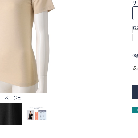
サ
数
※
返
ベージュ