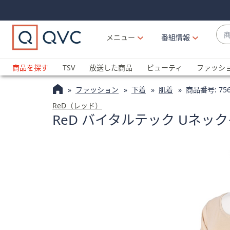
Skip
Skip
Navigation
Navigation
Links
Links2
商
メニュー
番組情報
品
候
ブ
補
ラ
商品を探す
TSV
放送した商品
ビューティ
ファッシ
が
ン
利
ファッション
下着
肌着
商品番号:
756
ド
用
名
ReD（レッド）
可
ReD バイタルテック Uネック
か
能
ら
な
探
場
す
合
上
下
の
矢
印