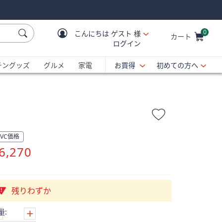
0
こんにちは
ゲスト 様
カート
ログイン
Cart is Empty
C
チングッズ
グルメ
家電
お買得
初めての方へ
QVC価格
削
6,270
除
残りわずか
量: