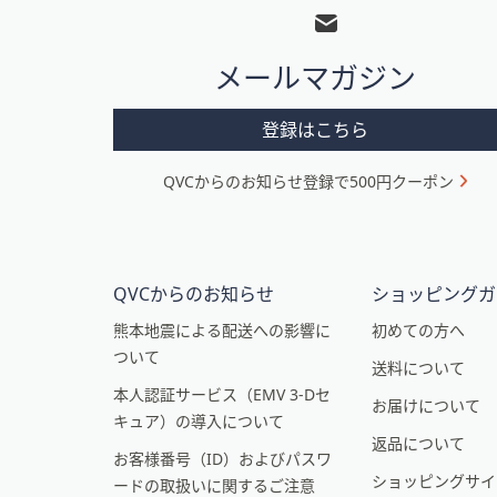
ッ
タ
メールマガジン
ー
メ
登録はこちら
ニ
QVCからのお知らせ登録で500円クーポン
ュ
ー
と
イ
QVCからのお知らせ
ショッピングガ
ン
熊本地震による配送への影響に
初めての方へ
ついて
フ
送料について
本人認証サービス（EMV 3-Dセ
ォ
お届けについて
キュア）の導入について
メ
返品について
お客様番号（ID）およびパスワ
ー
ショッピングサイ
ードの取扱いに関するご注意