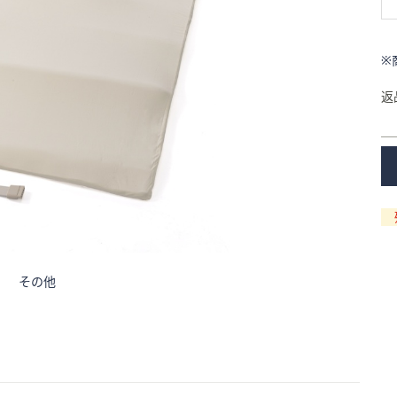
※
返
その他