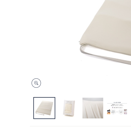
キ
ー
ま
た
は
タ
ッ
チ
デ
バ
イ
ス
で
左
右
に
ス
ワ
イ