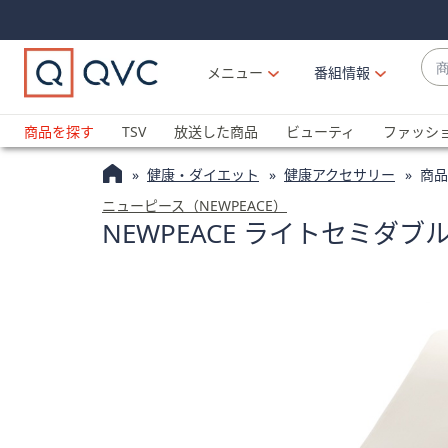
Skip
Skip
Navigation
Navigation
Links
Links2
商
メニュー
番組情報
品
候
ブ
補
ラ
商品を探す
TSV
放送した商品
ビューティ
ファッシ
が
ン
利
健康・ダイエット
健康アクセサリー
商品
ド
用
名
ニューピース（NEWPEACE）
可
NEWPEACE ライトセミダ
か
能
ら
な
探
場
す
合
上
下
の
矢
印