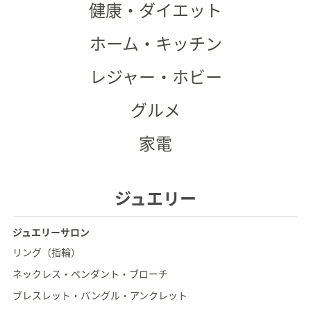
健康・ダイエット
矢
印
ホーム・キッチン
キ
ー
レジャー・ホビー
ま
た
グルメ
は
タ
家電
ッ
チ
デ
ジュエリー
バ
イ
ス
ジュエリーサロン
で
リング（指輪）
左
ネックレス・ペンダント・ブローチ
右
に
ブレスレット・バングル・アンクレット