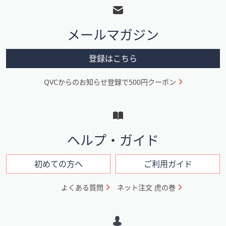
ッ
タ
メールマガジン
ー
メ
登録はこちら
ニ
QVCからのお知らせ登録で500円クーポン
ュ
ー
と
イ
ヘルプ・ガイド
ン
フ
初めての方へ
ご利用ガイド
ォ
よくある質問
ネット注文 虎の巻
メ
ー