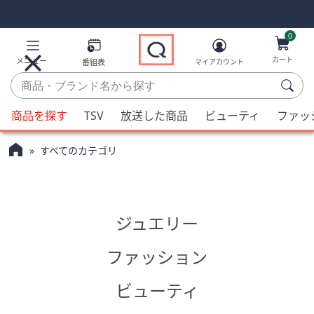
Skip
Skip
Navigation
Navigation
Links
Links2
0
カート
メニュー
番組表
マイアカウント
商
品・
候
ブ
商品を探す
TSV
放送した商品
ビューティ
ファッ
補
ラ
が
ン
すべてのカテゴリ
利
ド
用
6.5
名
可
か
能
ら
ジュエリー
な
探
場
す
ファッション
合、
上
ビューティ
下
の