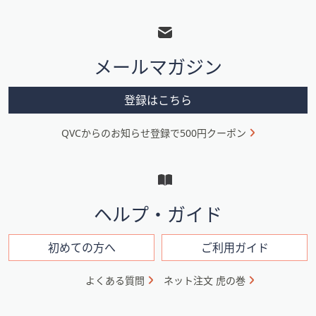
フ
ッ
タ
メールマガジン
ー
メ
登録はこちら
ニ
QVCからのお知らせ登録で500円クーポン
ュ
ー
と
イ
ヘルプ・ガイド
ン
フ
初めての方へ
ご利用ガイド
ォ
よくある質問
ネット注文 虎の巻
メ