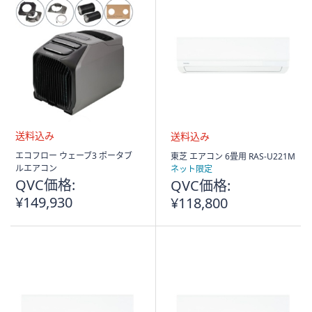
送
送
エコフロー ウェーブ3 ポータブ
東芝 エアコン 6畳用 RAS-U221M
料
料
ルエアコン
ネット限定
込
込
QVC価格:
QVC価格:
み
み
¥149,930
¥118,800