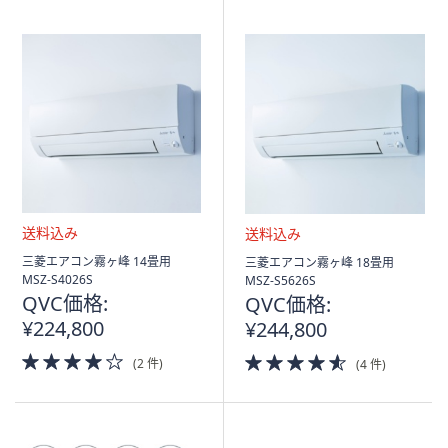
Stars
Stars
送
送
三菱エアコン霧ヶ峰 14畳用
三菱エアコン霧ヶ峰 18畳用
料
料
MSZ-S4026S
MSZ-S5626S
込
込
QVC価格:
QVC価格:
み
み
¥224,800
¥244,800
4.0
4.5
(2 件)
(4 件)
of
of
5
5
Stars
Stars