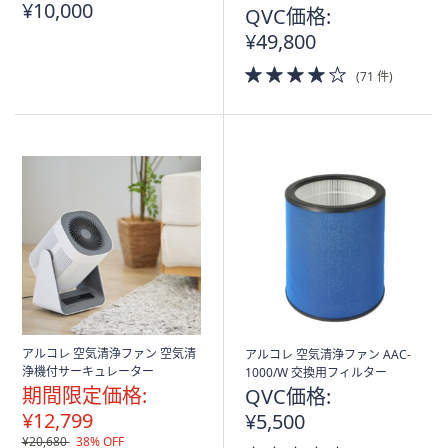
¥10,000
込
QVC価格:
み
¥49,800
4.0
(71 件)
of
5
Stars
アルコレ 空気清浄ファン 空気清
アルコレ 空気清浄ファン AAC-
浄機付サーキュレーター
1000/W 交換用フィルター
期間限定価格:
QVC価格:
¥12,799
¥5,500
¥20,680
38% OFF