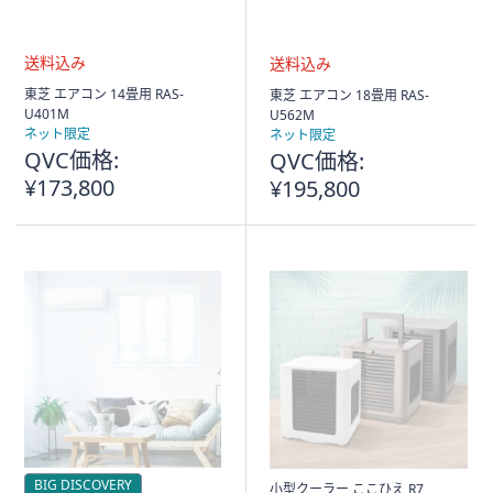
送
送
東芝 エアコン 14畳用 RAS-
東芝 エアコン 18畳用 RAS-
料
料
U401M
U562M
込
込
ネット限定
ネット限定
み
み
QVC価格:
QVC価格:
¥173,800
¥195,800
BIG DISCOVERY
小型クーラー ここひえ R7