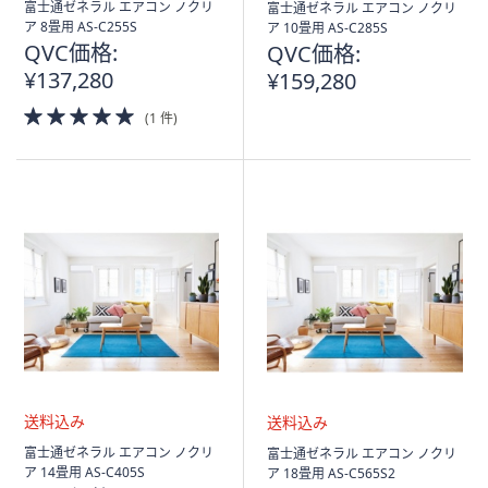
送
送
富士通ゼネラル エアコン ノクリ
富士通ゼネラル エアコン ノクリ
料
料
ア 8畳用 AS-C255S
ア 10畳用 AS-C285S
込
込
QVC価格:
QVC価格:
み
み
¥137,280
¥159,280
5.0
(1 件)
of
5
Stars
送
送
富士通ゼネラル エアコン ノクリ
富士通ゼネラル エアコン ノクリ
料
料
ア 14畳用 AS-C405S
ア 18畳用 AS-C565S2
込
込