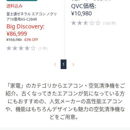
QVC価格:
¥10,980
送
富士通ゼネラル エアコン ノクリ
料
ア10畳用AS-C284R
2.5
込
(100 件)
Big Discovery:
of
み
5
¥86,999
Stars
¥153,780
43% OFF
4.0
(1 件)
of
5
Stars
1
「家電」のカテゴリからエアコン・空気清浄機をご
紹介。古くなってきたエアコンが気になっている方
にもおすすめの、人気メーカーの高性能エアコン
や、機能はもちろんデザインも魅力の空気清浄機な
どをご用意。