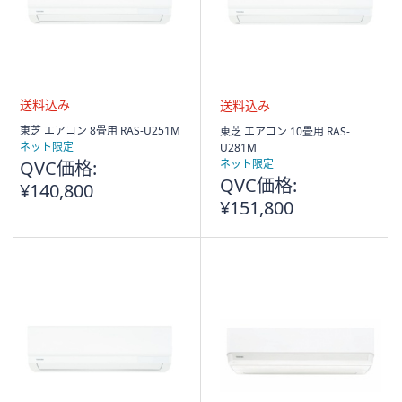
送
送
東芝 エアコン 8畳用 RAS-U251M
東芝 エアコン 10畳用 RAS-
料
料
ネット限定
U281M
込
込
QVC価格:
ネット限定
み
み
QVC価格:
¥140,800
¥151,800