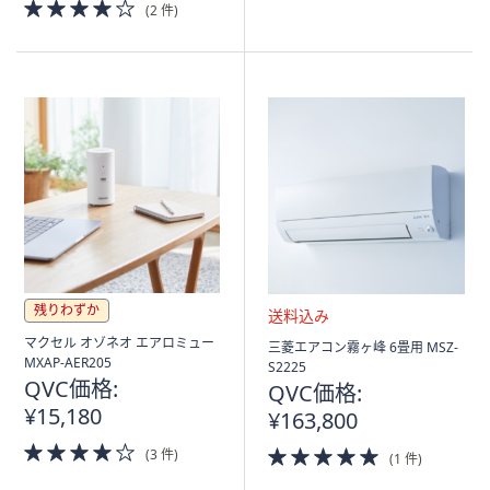
4.0
(2 件)
of
5
Stars
残りわずか
送
マクセル オゾネオ エアロミュー
三菱エアコン霧ヶ峰 6畳用 MSZ-
料
MXAP-AER205
S2225
込
QVC価格:
QVC価格:
み
¥15,180
¥163,800
4.0
5.0
(3 件)
(1 件)
of
of
5