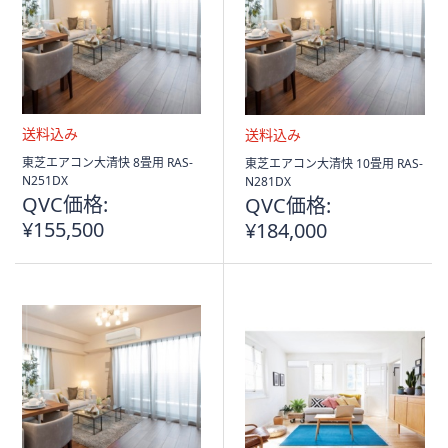
送
送
東芝エアコン大清快 8畳用 RAS-
東芝エアコン大清快 10畳用 RAS-
料
料
N251DX
N281DX
込
込
QVC価格:
QVC価格:
み
み
¥155,500
¥184,000