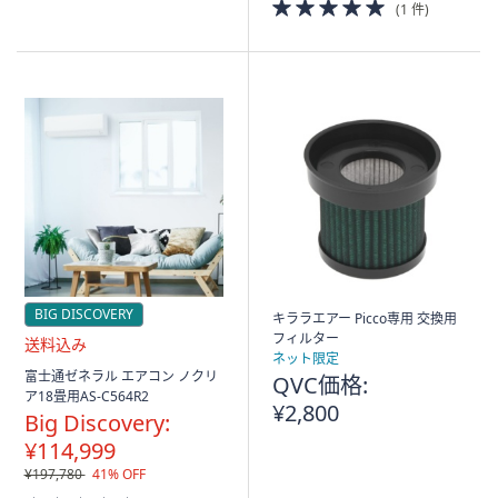
5.0
(1 件)
of
5
Stars
BIG DISCOVERY
キララエアー Picco専用 交換用
フィルター
ネット限定
送
富士通ゼネラル エアコン ノクリ
QVC価格:
料
ア18畳用AS-C564R2
¥2,800
込
Big Discovery:
み
¥114,999
¥197,780
41% OFF