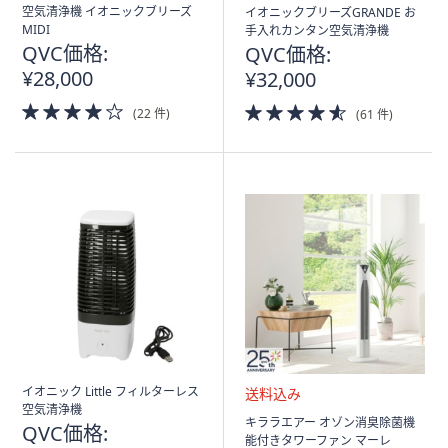
ス
空気清浄機 イオニックブリーズ
イオニックブリーズGRANDE お
ワ
MIDI
手入れカンタン空気清浄機
イ
QVC価格:
QVC価格:
プ
¥28,000
¥32,000
し
4.0
4.5
(22 件)
(61 件)
て
of
of
閲
5
5
Stars
Stars
覧
で
き
ま
す。
イオニック Little フィルターレス
空気清浄機
送
キララエアー オゾン消臭除菌機
QVC価格:
料
能付きタワーファン マーレ