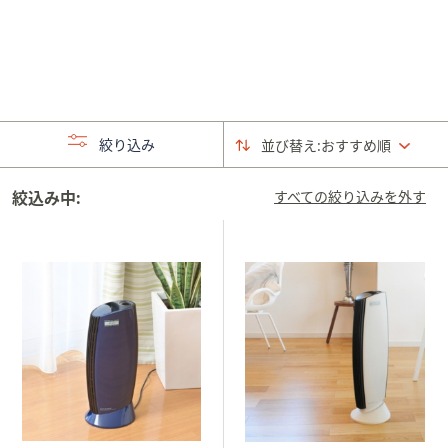
矢
印
キ
ー
ま
た
絞り込み
並び替え:
おすすめ順
は
タ
絞込み中:
すべての絞り込みを外す
ッ
チ
デ
バ
イ
ス
で
左
右
に