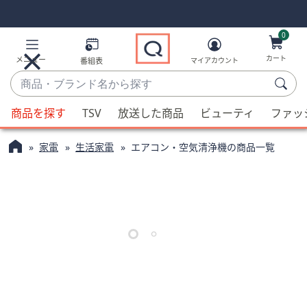
Skip
Skip
Navigation
Navigation
Links
Links2
0
カート
メニュー
番組表
マイアカウント
商
品・
候
ブ
商品を探す
TSV
放送した商品
ビューティ
ファッ
補
ラ
が
ン
家電
生活家電
エアコン・空気清浄機の商品一覧
利
ド
用
名
可
か
能
ら
な
探
場
す
合、
上
下
の