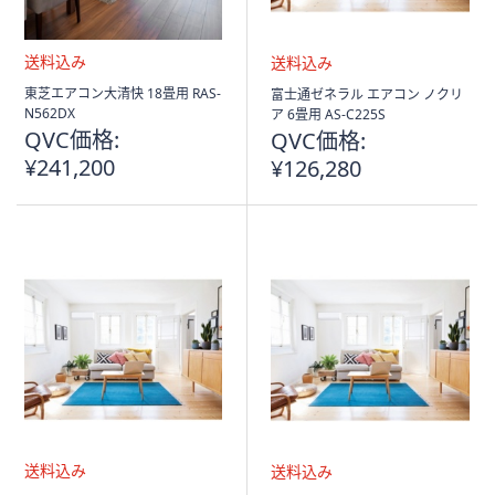
送
送
東芝エアコン大清快 18畳用 RAS-
富士通ゼネラル エアコン ノクリ
料
料
N562DX
ア 6畳用 AS-C225S
込
込
QVC価格:
QVC価格:
み
み
¥241,200
¥126,280