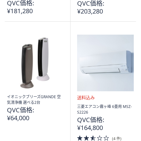
QVC価格:
QVC価格:
み
み
¥181,280
¥203,280
イオニックブリーズGRANDE 空
気清浄機 選べる2台
送
三菱エアコン霧ヶ峰 6畳用 MSZ-
QVC価格:
料
S2226
¥64,000
込
QVC価格:
み
¥164,800
2.5
(4 件)