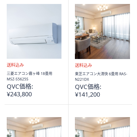
送
送
三菱エアコン霧ヶ峰 18畳用
東芝エアコン大清快 6畳用 RAS-
料
料
MSZ-S5625S
N221DX
込
込
QVC価格:
QVC価格:
み
み
¥243,800
¥141,200