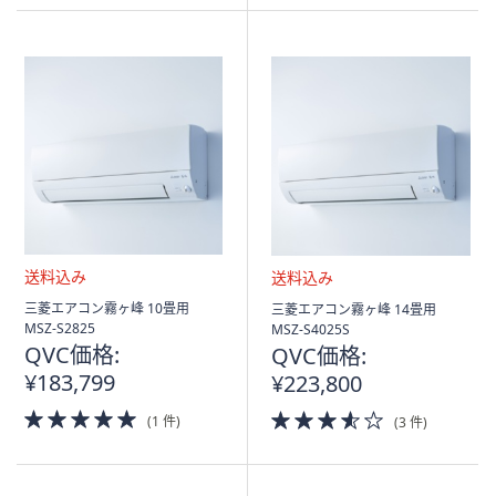
5
Stars
Stars
送
送
三菱エアコン霧ヶ峰 10畳用
三菱エアコン霧ヶ峰 14畳用
料
料
MSZ-S2825
MSZ-S4025S
込
込
QVC価格:
QVC価格:
み
み
¥183,799
¥223,800
5.0
3.5
(1 件)
(3 件)
of
of
5
5
Stars
Stars