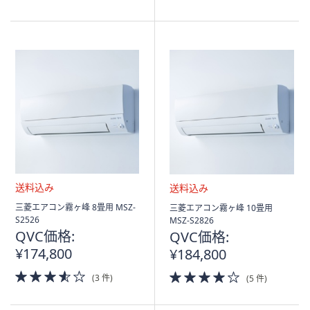
of
5
Stars
送
送
三菱エアコン霧ヶ峰 8畳用 MSZ-
三菱エアコン霧ヶ峰 10畳用
料
料
S2526
MSZ-S2826
込
込
QVC価格:
QVC価格:
み
み
¥174,800
¥184,800
3.5
4.0
(3 件)
(5 件)
of
of
5
5