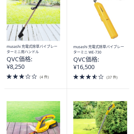
musashi 充電式除草バイブレー
musashi 充電式除草バイブレー
ターミニ用ハンドル
ターミニ WE-730
QVC価格:
QVC価格:
¥8,250
¥16,500
3.0
3.5
(4 件)
(37 件)
of
of
5
5
Stars
Stars