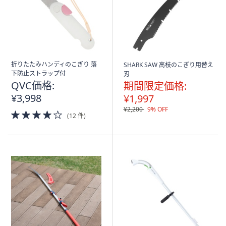
折りたたみハンディのこぎり 落
SHARK SAW 高枝のこぎり用替え
下防止ストラップ付
刃
QVC価格:
期間限定価格:
¥3,998
¥1,997
¥2,200
9% OFF
4.0
(12 件)
of
5
Stars