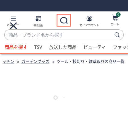
Skip
Skip
Navigation
Navigation
Links
Links2
0
カート
メニュー
番組表
マイアカウント
商
品・
候
ブ
商品を探す
TSV
放送した商品
ビューティ
ファッ
補
ラ
が
ン
キッチン
ガーデングッズ
ツール・枝切り・雑草取りの商品一覧
利
ド
用
名
可
か
能
ら
な
探
場
す
合、
上
下
の