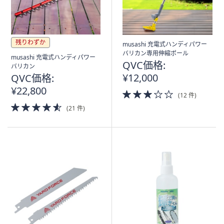
残りわずか
musashi 充電式ハンディパワー
バリカン専用伸縮ポール
musashi 充電式ハンディパワー
QVC価格:
バリカン
¥12,000
QVC価格:
¥22,800
3.0
(12 件)
of
4.5
(21 件)
5
of
Stars
5
Stars