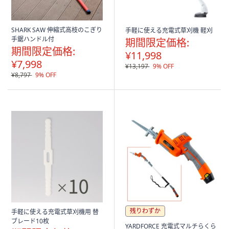
SHARK SAW 伸縮式高枝のこぎり
手軽に使える充電式草刈機 軽刈
手鋸ハンドル付
期間限定価格:
期間限定価格:
¥11,998
¥7,998
¥13,197
9% OFF
¥8,797
9% OFF
残りわずか
手軽に使える充電式草刈機用 替
ブレード10枚
YARDFORCE 充電式マルチらくら