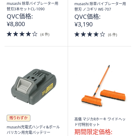
ス
musashi 除草バイブレーター用
musashi 除草バイブレーター用
ワ
替刃3本セットCL-1090
替刃 ノコギリ WE-707
イ
QVC価格:
QVC価格:
プ
¥8,800
¥3,190
し
4.0
4.0
(4 件)
(6 件)
て
of
of
閲
5
5
Stars
Stars
覧
で
き
ま
す。
残りわずか
高儀 マジカRホーキ ワイドヘッ
ド付特別セット
musashi充電式ハンディ&ポール
期間限定価格:
バリカン用充電バッテリー