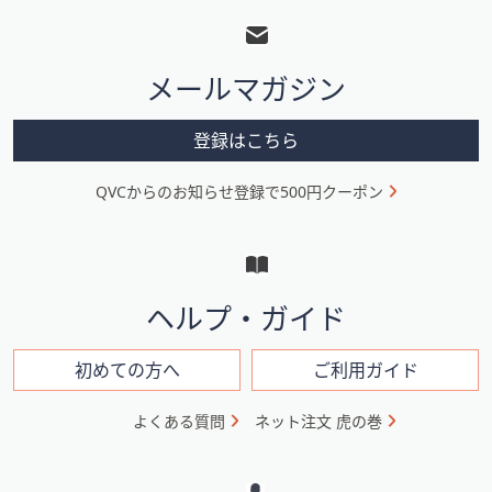
ッ
タ
メールマガジン
ー
メ
登録はこちら
ニ
QVCからのお知らせ登録で500円クーポン
ュ
ー
と
イ
ヘルプ・ガイド
ン
フ
初めての方へ
ご利用ガイド
ォ
よくある質問
ネット注文 虎の巻
メ
ー