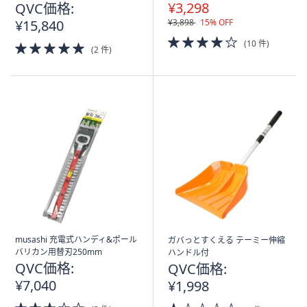
¥3,298
QVC価格:
¥15,840
¥3,898
15% OFF
4.0
(10 件)
5.0
(2 件)
of
of
5
5
Stars
Stars
musashi 充電式ハンディ&ポール
ガバっとすくえる テーミー伸縮
バリカン用替刃250mm
ハンドル付
QVC価格:
QVC価格:
¥7,040
¥1,998
2.5
1.0