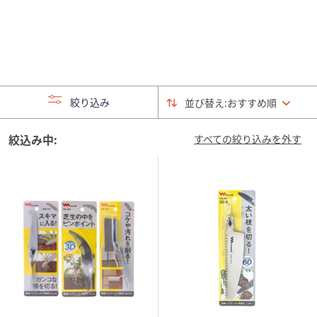
矢
印
キ
ー
ま
た
絞り込み
並び替え:
おすすめ順
は
タ
絞込み中:
すべての絞り込みを外す
ッ
チ
デ
バ
イ
ス
で
左
右
に