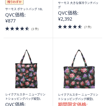
ス
残りわずか
サーモス 大きな保冷ランチバッ
ワ
グ
サーモス ポケットバッグ 18L
イ
QVC価格:
QVC価格:
プ
¥2,392
¥877
し
4.5
(7 件)
4.5
て
(3 件)
of
of
閲
5
5
Stars
覧
Stars
で
き
ま
す。
レイクアルスター ニュープリン
レイクアルスター ニュープリン
トショッピングバッグ縦型L
トショッピングバッグ横型L
QVC価格:
期間限定価格: