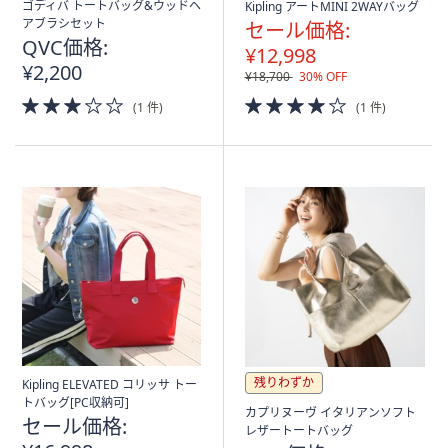
ゴディバ トートバッグ&ウッドヘ
Kipling アートMINI 2WAYバッグ
アブラシセット
セール価格:
QVC価格:
¥12,998
¥2,200
¥18,700
30% OFF
3.0
4.0
(1 件)
(1 件)
of
of
5
5
Stars
Stars
残りわずか
Kipling ELEVATED コリッサ トー
トバッグ[PC収納可]
カプリヌーヴ イタリアンソフト
セール価格:
レザートートバッグ