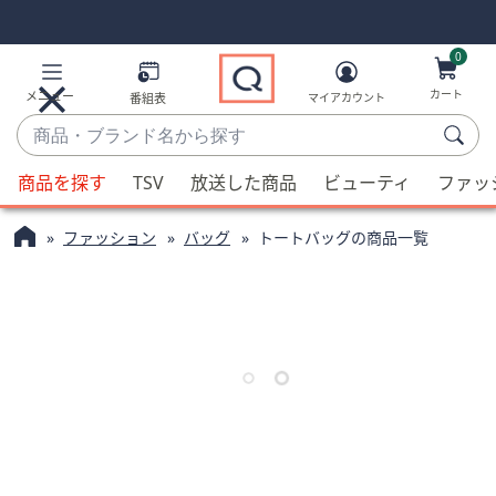
Skip
Skip
Navigation
Navigation
Links
Links2
0
カート
メニュー
番組表
マイアカウント
商
品・
候
ブ
商品を探す
TSV
放送した商品
ビューティ
ファッ
補
ラ
が
ン
ファッション
バッグ
トートバッグの商品一覧
利
ド
用
名
可
か
能
ら
な
探
場
す
合、
上
下
の