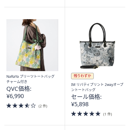
5
Stars
残りわずか
NaRaYa プリーツトートバッグ
チャーム付き
IM リバティプリント 2wayオープ
QVC価格:
ントートバッグ
¥6,990
セール価格:
¥5,898
3.5
(2 件)
of
5.0
(1 件)
5
of
Stars
5
Stars