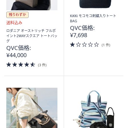
残りわずか
KiKKi モコモコ刺繍入りトート
BAG
QVC価格:
送
ロダニア オーストリッチ フルポ
¥7,698
料
イント2WAYスクエア トートバッ
込
グ
1.0
み
(1 件)
QVC価格:
of
5
¥44,000
Stars
4.5
(3 件)
of
5
Stars