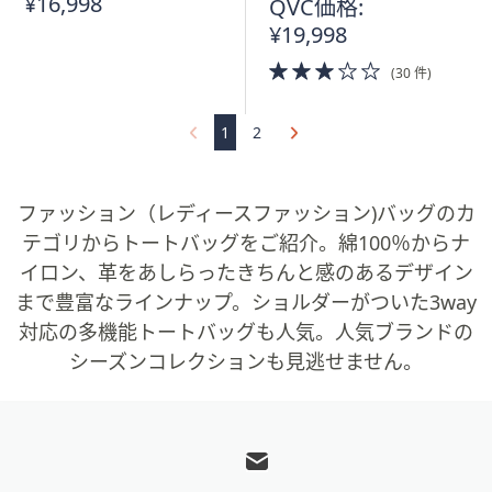
¥16,998
QVC価格:
¥19,998
3.0
(30 件)
of
5
Stars
1
2
ファッション（レディースファッション)バッグのカ
テゴリからトートバッグをご紹介。綿100％からナ
イロン、革をあしらったきちんと感のあるデザイン
まで豊富なラインナップ。ショルダーがついた3way
対応の多機能トートバッグも人気。人気ブランドの
シーズンコレクションも見逃せません。
フ
ッ
タ