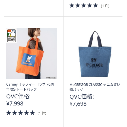
5.0
(1 件)
of
5
Stars
Carney ミッフィーコラボ 70周
McGREGOR CLASSIC デニム買い
年限定トートバック
物バッグ
QVC価格:
QVC価格:
¥7,998
¥7,698
5.0
(1 件)
of
5
Stars