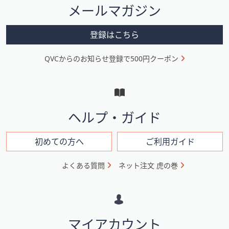
メールマガジン
ー
メ
登録はこちら
ニ
QVCからのお知らせ登録で500円クーポン
ュ
ー
と
イ
ヘルプ・ガイド
ン
フ
初めての方へ
ご利用ガイド
ォ
よくある質問
ネット注文 虎の巻
メ
ー
シ
マイアカウント
ョ