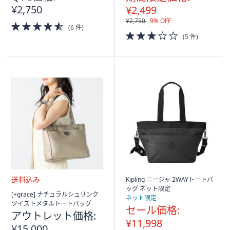
¥2,750
¥2,499
¥2,750
9% OFF
4.5
(6 件)
of
3.0
(5 件)
5
of
Stars
5
Stars
Kipling ニージャ 2WAYトートバ
ッグ ネット限定
送
[+grace] ナチュラルシュリンク
ネット限定
料
ツイストメタルトートバッグ
セール価格:
込
アウトレット価格:
み
¥11,998
¥15,000