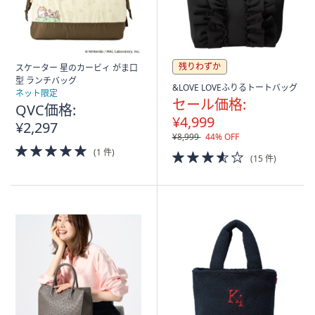
残りわずか
スケーター 星のカービィ がま口
型 ランチバッグ
&LOVE LOVEふりるトートバッグ
ネット限定
セール価格:
QVC価格:
¥4,999
¥2,297
¥8,999
44% OFF
5.0
(1 件)
3.5
(15 件)
of
of
5
5
Stars
Stars