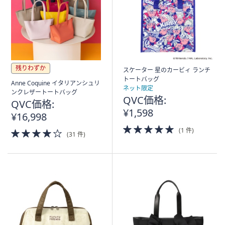
残りわずか
スケーター 星のカービィ ランチ
トートバッグ
Anne Coquine イタリアンシュリ
ネット限定
ンクレザートートバッグ
QVC価格:
QVC価格:
¥1,598
¥16,998
5.0
(1 件)
4.0
(31 件)
of
of
5
5
Stars
Stars