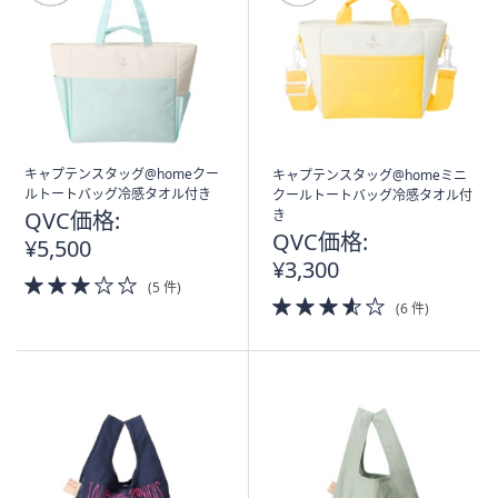
キャプテンスタッグ@homeクー
キャプテンスタッグ@homeミニ
ルトートバッグ冷感タオル付き
クールトートバッグ冷感タオル付
QVC価格:
き
QVC価格:
¥5,500
¥3,300
3.0
(5 件)
of
3.5
(6 件)
5
of
Stars
5
Stars