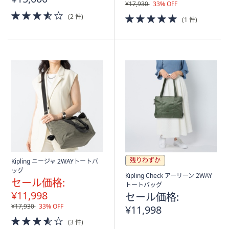
¥17,930
33% OFF
3.5
5.0
(2 件)
(1 件)
of
of
5
5
Stars
Stars
残りわずか
Kipling ニージャ 2WAYトートバ
ッグ
Kipling Check アーリーン 2WAY
セール価格:
トートバッグ
¥11,998
セール価格:
¥17,930
33% OFF
¥11,998
3.5
(3 件)
of