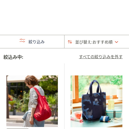
矢
印
キ
ー
ま
た
絞り込み
並び替え:
おすすめ順
は
タ
絞込み中:
すべての絞り込みを外す
ッ
チ
デ
バ
イ
ス
で
左
右
に